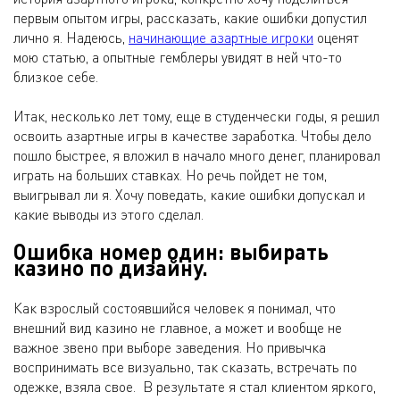
первым опытом игры, рассказать, какие ошибки допустил
лично я. Надеюсь,
начинающие азартные игроки
оценят
мою статью, а опытные гемблеры увидят в ней что-то
близкое себе.
Итак, несколько лет тому, еще в студенчески годы, я решил
освоить азартные игры в качестве заработка. Чтобы дело
пошло быстрее, я вложил в начало много денег, планировал
играть на больших ставках. Но речь пойдет не том,
выигрывал ли я. Хочу поведать, какие ошибки допускал и
какие выводы из этого сделал.
Ошибка номер один: выбирать
казино по дизайну.
Как взрослый состоявшийся человек я понимал, что
внешний вид казино не главное, а может и вообще не
важное звено при выборе заведения. Но привычка
воспринимать все визуально, так сказать, встречать по
одежке, взяла свое. В результате я стал клиентом яркого,