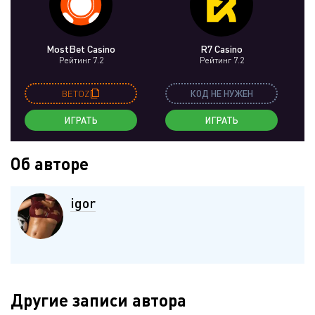
MostBet Casino
R7 Casino
Рейтинг 7.2
Рейтинг 7.2
BETOZ
КОД НЕ НУЖЕН
ИГРАТЬ
ИГРАТЬ
Об авторе
igor
Другие записи автора