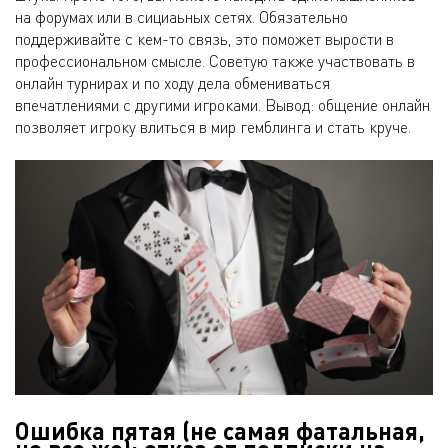
на форумах или в сициаьных сетях. Обязательно
поддерживайте с кем-то связь, это поможет вырости в
профессиональном смысле. Советую также участвовать в
онлайн турнирах и по ходу дела обмениваться
впечатлениями с другими игроками. Вывод: общение онлайн
позволяет игроку влиться в мир гемблинга и стать круче.
Ошибка пятая (не самая фатальная,