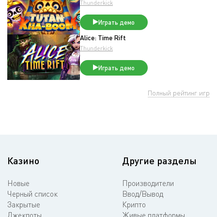
Thunderkick
Играть демо
Alice: Time Rift
Thunderkick
Играть демо
Полный рейтинг игр
Казино
Другие разделы
Новые
Производители
Черный список
Ввод/Вывод
Закрытые
Крипто
Джекпоты
Живые платформы