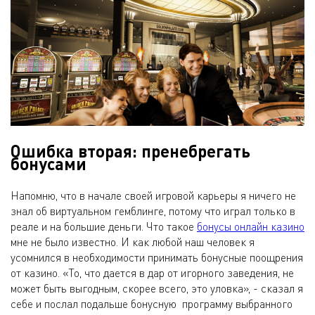
Ошибка вторая: пренебрегать
бонусами
Напомню, что в начале своей игровой карьеры я ничего не
знал об виртуальном гемблинге, потому что играл только в
реале и на большие деньги. Что такое
бонусы онлайн казино
мне не было известно. И как любой наш человек я
усомнился в необходимости принимать бонусные поощрения
от казино. «То, что дается в дар от игорного заведения, не
может быть выгодным, скорее всего, это уловка», - сказал я
себе и послал подальше бонусную программу выбранного