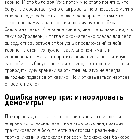
казино. И это было зря. Уже потом мне стало понятно, что
бонусные средства нужно отыгрывать, но в процессе можно
еще раз подзаработать. Позже я разобрался в том, что
такое программа лояльности и почему нужно собирать
баллы за ставки. И, в конце концов, мне стало известно, кто
такие хайроллеры, и тогда я окончательно сделал для себя
вывод: отказываться от бонусных предложений онлайн
казино не стоит, их нужно правильно принимать и
использовать. Ребята, обратите внимание, я не агитирую
вас собирать бонусы по всем казино, в которых играете, и
проводить кучу времени за отыгрышем этих не всегда
выгодных подарков от казино. Но и отказываться наотрез
от всего не стоит.
Ошибка номер три: игнорировать
демо-игры
Повторюсь, до начала карьеры виртуального игрока я
всерьез использовал азартные игры оффлайн, поэтому
практиковался в бою, то есть за столом с реальными
противниками (я увлекался покером, блэкджеком, баккара).