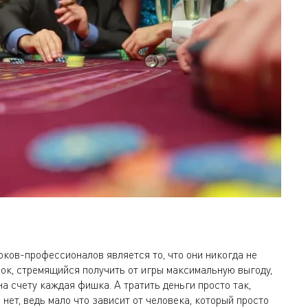
оков-профессионалов является то, что они никогда не
ок, стремящийся получить от игры максимальную выгоду,
на счету каждая фишка. А тратить деньги просто так,
 нет, ведь мало что зависит от человека, который просто