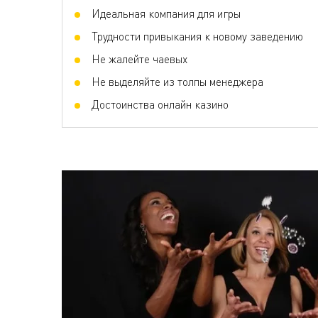
Идеальная компания для игры
Трудности привыкания к новому заведению
Не жалейте чаевых
Не выделяйте из толпы менеджера
Достоинства онлайн казино