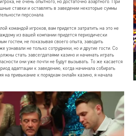
игрока, не очень опытного, но достаточно азартного. При
ышные ставки и оставлять в заведении некоторые суммы
тельности персонала.
лой командой игроков, вам придется затратить на это не
 Каждому из вашей компании придется периодически
ным гостем, не показывая своего опыта, заводить
же узнавали не только сотрудники, но и другие гости. Со
 должны стать завсегдатаями казино и начинать играть
асности они уже почти не будут вызывать. То же касается
ериод адаптации к заведению, когда начинала собирать
мя на привыкание к порядкам онлайн казино, я начала