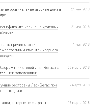
амые оригинальные игорные дома в
24 мая 2018
ире
пецифика игр казино на круизных
21 мая 2018
айнерах
есять причин статьи
1 мая 2018
ежелательным клиентом игорного
аведения
бзор лучших отелей Лас-Вегаса с
25 мартa 2018
горными заведениями
учшие рестораны Лас-Вегас при
19 мартa 2018
горных домах
тавки, которые не сыграют
16 мартa 2018