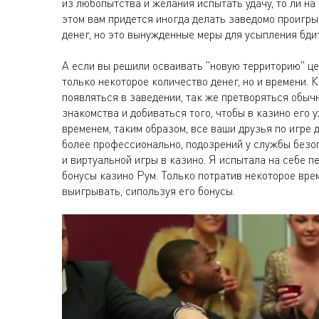
из любопытства и желания испытать удачу, то ли на 
этом вам придется иногда делать заведомо проигр
денег, но это вынужденные меры для усыпления бди
А если вы решили осваивать "новую территорию" це
только некоторое количество денег, но и времени.
появляться в заведении, так же претворяться обыч
знакомства и добиваться того, чтобы в казино его у
временем, таким образом, все ваши друзья по игре
более профессионально, подозрений у службы безоп
и виртуальной игры в казино. Я испытала на себе п
бонусы казино Рум. Только потратив некоторое вре
выигрывать, сипользуя его бонусы.