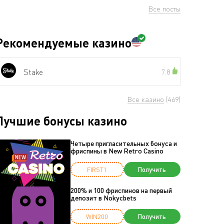
Все посты
Рекомендуемые казино
Stake
7.8
Все казино
(469)
Лучшие бонусы казино
Четыре пригласительных бонуса и
фриспины в New Retro Casino
FIRST1
Получить
200% и 100 фриспинов на первый
депозит в Nokycbets
WIN200
Получить