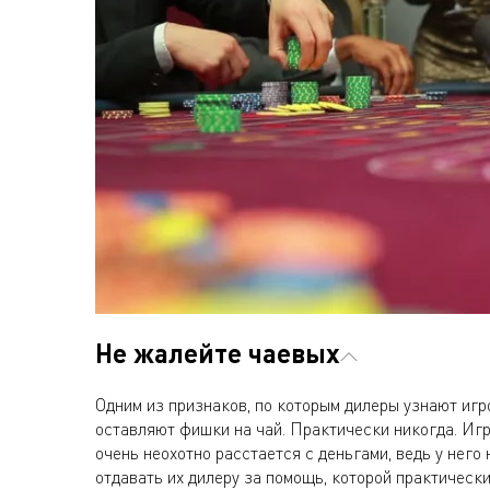
Не жалейте чаевых
Одним из признаков, по которым дилеры узнают игр
оставляют фишки на чай. Практически никогда. Игр
очень неохотно расстается с деньгами, ведь у него 
отдавать их дилеру за помощь, которой практически