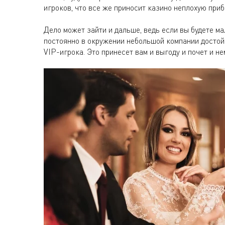
игроков, что все же приносит казино неплохую приб
Дело может зайти и дальше, ведь если вы будете ма
постоянно в окружении небольшой компании достой
VIP-игрока. Это принесет вам и выгоду и почет и не