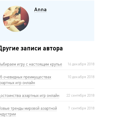
Anna
Другие записи автора
ыбираем игру с настоящим крупье
16 декабря 2018
б очевидных преимуществах
10 декабря 2018
зартных игр онлайн
остоинства азартных игр онлайн
22 сентября 2018
овые тренды мировой азартной
7 сентября 2018
ндустрии