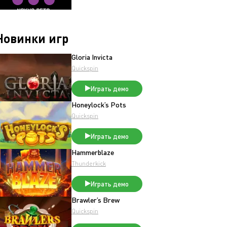
Новинки игр
Gloria Invicta
Quickspin
Играть демо
Honeylock’s Pots
Quickspin
Играть демо
Hammerblaze
Thunderkick
Играть демо
Brawler’s Brew
Quickspin