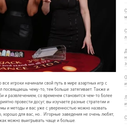
С
м
С
л
Д
н
з
О
 все игроки начинали свой путь в мире азартных игр с
и
ил посвящаешь чему-то, тем больше затягивает. Также и
би и развлечением, со временем становится чем-то более
Л
приятно провести досуг, вы изучаете разные стратегии и
и
иемы и методы и вас уже с уверенностью можно назвать
 хорошо для вас, но... Игорные заведения не очень любят,
С
, как можно выигрывать чаще и больше.