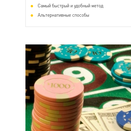
Самый быстрый и удобный метод
Альтернативные способы