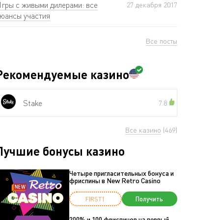
гры с живыми дилерами: все
27 декабря 2017
юансы участия
Все посты
Рекомендуемые казино
Stake
7.8
Все казино
(469)
Лучшие бонусы казино
Четыре пригласительных бонуса и
фриспины в New Retro Casino
FIRST1
Получить
200% и 100 фриспинов на первый