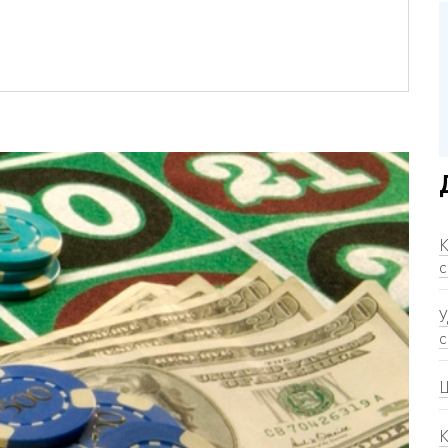
К
с
У
с
Щ
К