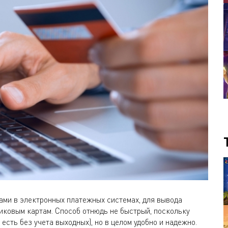
ами в электронных платежных системах, для вывода
иковым картам. Способ отнюдь не быстрый, поскольку
есть без учета выходных), но в целом удобно и надежно.