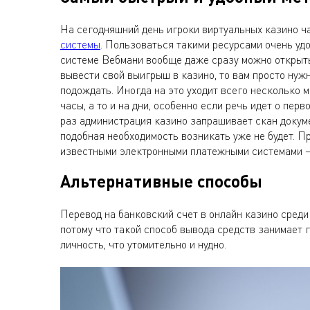
На сегодняшний день игроки виртуальных казино 
системы
. Пользоваться такими ресурсами очень уд
системе Вебмани вообще даже сразу можно открыть
вывести свой выигрыш в казино, то вам просто нужн
подождать. Иногда на это уходит всего несколько м
часы, а то и на дни, особенно если речь идет о пер
раз администрация казино запрашивает скан докум
подобная необходимость возникать уже не будет. П
известными электронными платежными системами – 
Альтернативные способы
Перевод на банковский счет в онлайн казино среди
потому что такой способ вывода средств занимает 
личность, что утомительно и нудно.