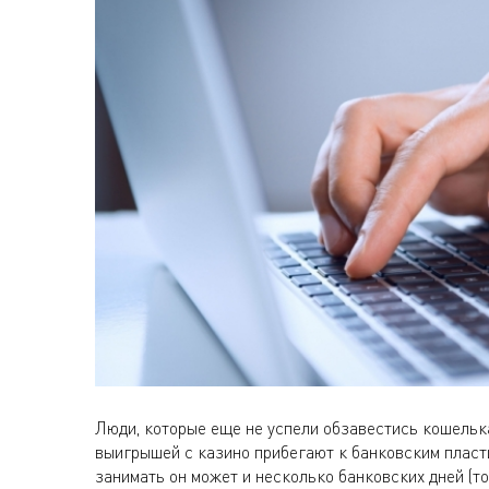
Люди, которые еще не успели обзавестись кошельк
выигрышей с казино прибегают к банковским пласт
занимать он может и несколько банковских дней (то 