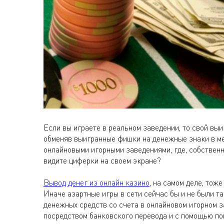
Если вы играете в реальном заведении, то свой выи
обменяв выигранные фишки на денежные знаки в мес
онлайновыми игорными заведениями, где, собственн
видите циферки на своем экране?
Вывод денег из онлайн казино
, на самом деле, тож
Иначе азартные игры в сети сейчас бы и не были т
денежных средств со счета в онлайновом игорном 
посредством банковского перевода и с помощью по