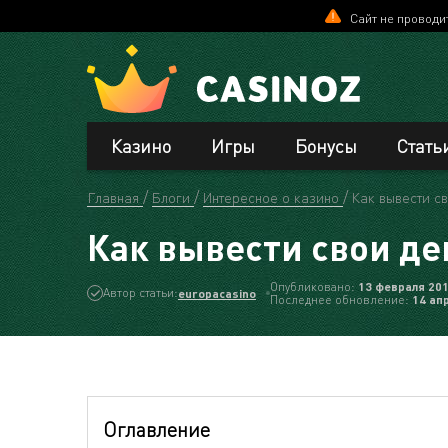
Сайт не проводи
Казино
Игры
Бонусы
Стать
Главная
Блоги
Интересное о казино
Как вывести с
Как вывести свои де
Опубликовано:
13 февраля 20
Автор статьи:
europacasino
Последнее обновление:
14 ап
Оглавление