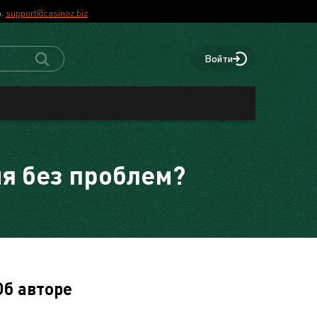
р.
support@casinoz.biz
Войти
ия без проблем?
Об авторе