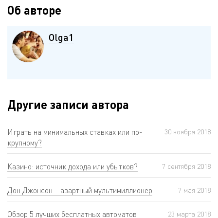
Об авторе
Olga1
Другие записи автора
Играть на минимальных ставках или по-
30 ноября 2018
крупному?
Казино: источник дохода или убытков?
7 сентября 2018
Дон Джонсон – азартный мультимиллионер
7 мая 2018
Обзор 5 лучших бесплатных автоматов
23 мартa 2018