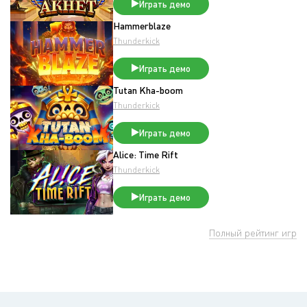
Играть демо
Hammerblaze
Thunderkick
Играть демо
Tutan Kha-boom
Thunderkick
Играть демо
Alice: Time Rift
Thunderkick
Играть демо
Полный рейтинг игр