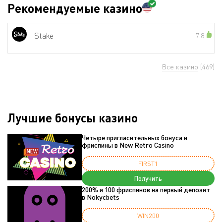
Рекомендуемые казино
Stake
7.8
Все казино
(469)
Лучшие бонусы казино
Четыре пригласительных бонуса и
фриспины в New Retro Casino
FIRST1
Получить
200% и 100 фриспинов на первый депозит
в Nokycbets
WIN200