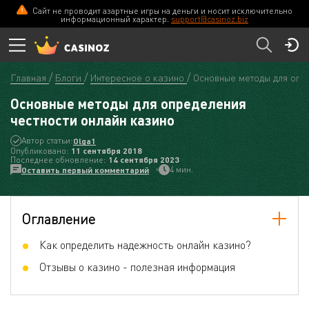
Сайт не проводит азартные игры на деньги и носит исключительно
информационный характер.
support@casinoz.biz
Главная
Блоги
Интересное о казино
Основные методы для опр
Основные методы для определения
честности онлайн казино
Автор статьи:
Olga1
Опубликовано:
11 сентября 2018
Последнее обновление:
14 сентября 2023
4 мин.
Оставить первый комментарий
Оглавление
Как определить надежность онлайн казино?
Отзывы о казино - полезная информация