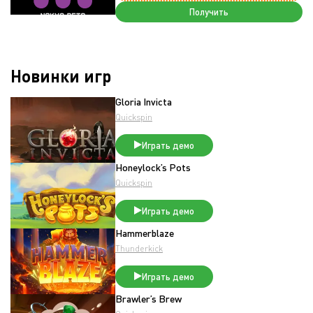
Получить
Новинки игр
Gloria Invicta
Quickspin
Играть демо
Honeylock’s Pots
Quickspin
Играть демо
Hammerblaze
Thunderkick
Играть демо
Brawler’s Brew