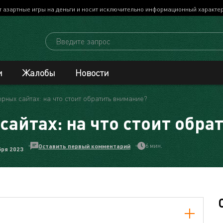
т азартные игры на деньги и носит исключительно информационный характе
и
Жалобы
Новости
рных сайтах: на что стоит обратить внимание?
сайтах: на что стоит обра
6 мин.
Оставить первый комментарий
бря 2023