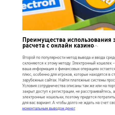
Преимущества использования 
расчета с онлайн казино
Второй по популярности метод вывода и ввода сред
склоняются к этому методу. Электронный кошелек –
ваша информация о финансовых операциях остается
плюс, особенно для игроков, которые находятся в с
зарубежных сайтах. Найти платежные системы прост
Условия сотрудничества описаны там же или на пор
закрыт доступ к регистрации, не расстраивайтесь,
электронные кошельки, поэтому придется потратит
для вас вариант. А чтобы долго не ждать на счет 
моментальным выводом денег
.