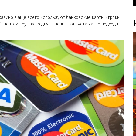
казино, чаще всего используют банковские карты игроки
 Клиентам JoyCasino для пополнения счета часто подходит