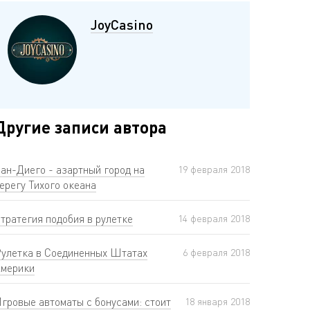
JoyCasino
Другие записи автора
ан-Диего - азартный город на
19 февраля 2018
ерегу Тихого океана
тратегия подобия в рулетке
14 февраля 2018
улетка в Соединенных Штатах
6 февраля 2018
мерики
гровые автоматы с бонусами: стоит
18 января 2018