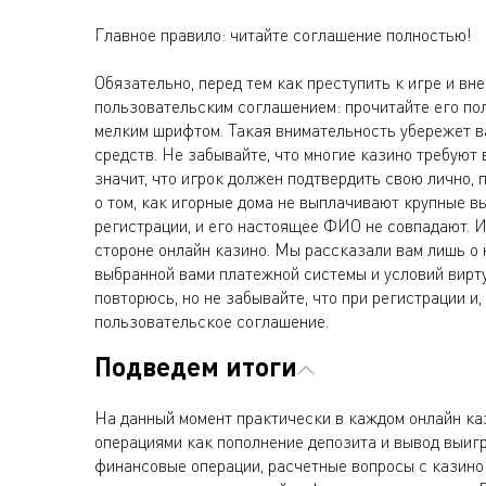
Главное правило: читайте соглашение полностью!
Обязательно, перед тем как преступить к игре и вн
пользовательским соглашением: прочитайте его пол
мелким шрифтом. Такая внимательность убережет в
средств. Не забывайте, что многие казино требуют
значит, что игрок должен подтвердить свою лично, 
о том, как игорные дома не выплачивают крупные в
регистрации, и его настоящее ФИО не совпадают. И
стороне онлайн казино. Мы рассказали вам лишь о 
выбранной вами платежной системы и условий вирту
повторюсь, но не забывайте, что при регистрации и
пользовательское соглашение.
Подведем итоги
На данный момент практически в каждом онлайн ка
операциями как пополнение депозита и вывод выигр
финансовые операции, расчетные вопросы с казино 