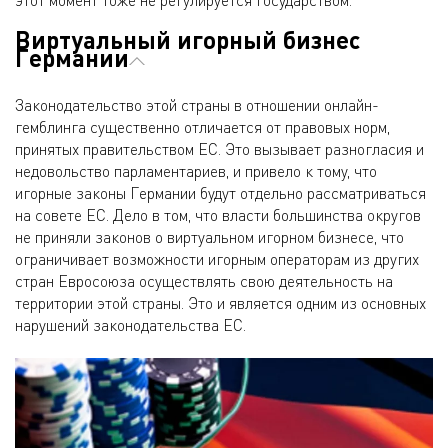
этот момент тоже не регулируется государством.
Виртуальный игорный бизнес
Германии
Законодательство этой страны в отношении онлайн-
гемблинга существенно отличается от правовых норм,
принятых правительством ЕС. Это вызывает разногласия и
недовольство парламентариев, и привело к тому, что
игорные законы Германии будут отдельно рассматриваться
на совете ЕС. Дело в том, что власти большинства округов
не приняли законов о виртуальном игорном бизнесе, что
ограничивает возможности игорным операторам из других
стран Евросоюза осуществлять свою деятельность на
территории этой страны. Это и является одним из основных
нарушений законодательства ЕС.