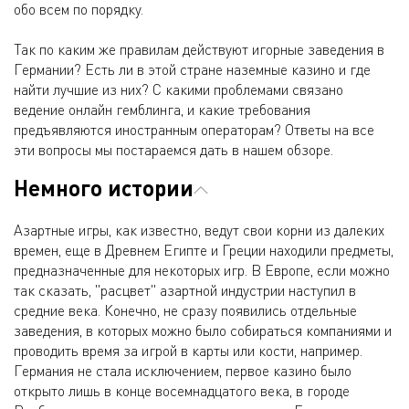
обо всем по порядку.
Так по каким же правилам действуют игорные заведения в
Германии? Есть ли в этой стране наземные казино и где
найти лучшие из них? С какими проблемами связано
ведение онлайн гемблинга, и какие требования
предъявляются иностранным операторам? Ответы на все
эти вопросы мы постараемся дать в нашем обзоре.
Немного истории
Азартные игры, как известно, ведут свои корни из далеких
времен, еще в Древнем Египте и Греции находили предметы,
предназначенные для некоторых игр. В Европе, если можно
так сказать, "расцвет" азартной индустрии наступил в
средние века. Конечно, не сразу появились отдельные
заведения, в которых можно было собираться компаниями и
проводить время за игрой в карты или кости, например.
Германия не стала исключением, первое казино было
открыто лишь в конце восемнадцатого века, в городе