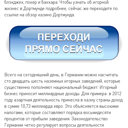
блэкджек, покер и баккара. Чтобы узнать об игорной
жизнес в Дортмунде подробнее, сейчас же переходите по
ссылке на обзор казино Дортмунда.
Всего на сегодняшний день, в Германии можно насчитать
сто двадцать шесть наземных игорных заведений, которые
существенно пополняют национальный бюджет. Игорный
бизнес приносит миллиардные доходы. Для примера: в 2012
году азартная деятельность принесла в казну страны доход
в сумме 10,73 миллиарда евро. Это объясняется высокими
налогами, которые составляют порядка восьмидесяти
процентов от прибыли заведения. Законодательство
Германии четко регулирует вопросы деятельности