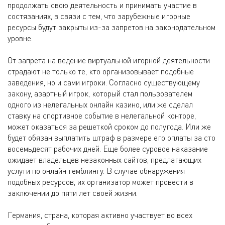
продолжать свою деятельность и принимать участие в
состязаниях, в связи с тем, что зарубежные игорные
ресурсы будут закрыты из-за запретов на законодательном
уровне.
От запрета на ведение виртуальной игорной деятельности
страдают не только те, кто организовывает подобные
заведения, но и сами игроки. Согласно существующему
закону, азартный игрок, который стал пользователем
одного из нелегальных онлайн казино, или же сделал
ставку на спортивное событие в нелегальной конторе,
может оказаться за решеткой сроком до полугода. Или же
будет обязан выплатить штраф в размере его оплаты за сто
восемьдесят рабочих дней. Еще более суровое наказание
ожидает владельцев незаконных сайтов, предлагающих
услуги по онлайн гемблингу. В случае обнаружения
подобных ресурсов, их организатор может провести в
заключении до пяти лет своей жизни.
Германия, страна, которая активно участвует во всех