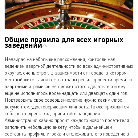
Общие правила для всех игорных
заведений
Невзирая на небольшие расхождения, контроль над
ведением азартной деятельности во всех административных
округах, очень строг. В зависимости от города, в котором
местный житель или гость страны решил провести время за
азартными играми, он не сможет этого сделать, если ему
еще не исполнилось восемнадцать или двадцать один год.
Подтвердить свое совершеннолетие нужно каким-либо
документом, удостоверяющим личность. Также приходится
соблюдать дресс-код, принятый в заведении.
Администрация казино просит каждого нового посетителя
заполнить небольшую анкету, чтобы в дальнейшем
составить профиль игрока и отслеживать его поведение в