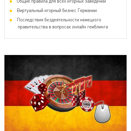
Общие правила для всех игорных заведений
Виртуальный игорный бизнес Германии
Последствия бездеятельности немецкого
правительства в вопросах онлайн гемблинга