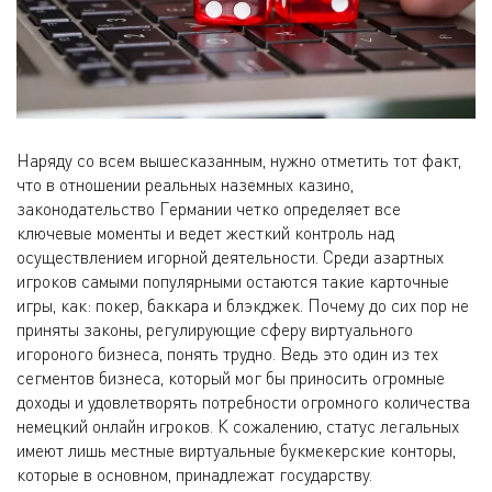
Наряду со всем вышесказанным, нужно отметить тот факт,
что в отношении реальных наземных казино,
законодательство Германии четко определяет все
ключевые моменты и ведет жесткий контроль над
осуществлением игорной деятельности. Среди азартных
игроков самыми популярными остаются такие карточные
игры, как: покер, баккара и блэкджек. Почему до сих пор не
приняты законы, регулирующие сферу виртуального
игороного бизнеса, понять трудно. Ведь это один из тех
сегментов бизнеса, который мог бы приносить огромные
доходы и удовлетворять потребности огромного количества
немецкий онлайн игроков. К сожалению, статус легальных
имеют лишь местные виртуальные букмекерские конторы,
которые в основном, принадлежат государству.