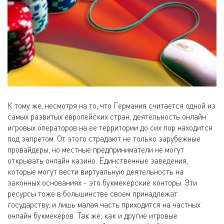
К тому же, несмотря на то, что Германия считается одной из
самых развитых европейских стран, деятельность онлайн
игровых операторов на ее территории до сих пор находится
под запретом. От этого страдают не только зарубежные
провайдеры, но местные предприниматели не могут
открывать онлайн казино. Единственные заведения,
которые могут вести виртуальную деятельность на
законных основаниях - это букмекерские конторы. Эти
ресурсы тоже в большинстве своем принадлежат
государству, и лишь малая часть приходится на частных
онлайн букмекеров. Так же, как и другие игровые