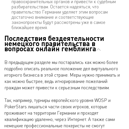
правоохранительных органов и привести к судебным
разбирательствам. Остается надеяться, что
правительство Германии уделяет этим вопросам
достаточно внимание и соответствующие
законопроекты будут рассмотрены уже в самое
ближайшее время.
Последствия бездеятельности
немецкого правительства в
вопросах онлайн гемблинга
В предыдущем разделе мы постарались как можно более
подробно описать реальное положение дел виртуального
игорного бизнеса в этой стране. Меры нужно принимать и
как можно быстрее, ведь игнорирование пожеланий
граждан может привести к серьезным последствиям.
Так, например, турниры европейского уровня WOSP и
PokerStars лишаться части своих игроков, которые
проживают на территории Германии и проходят
квалификацию удаленно, через Интернет. А также сами
немецкие профессиональные покеристы не смогут