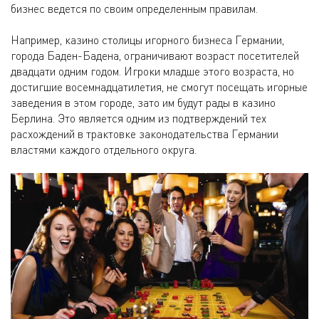
бизнес ведется по своим определенным правилам.
Например, казино столицы игорного бизнеса Германии,
города Баден-Бадена, ограничивают возраст посетителей
двадцати одним годом. Игроки младше этого возраста, но
достигшие восемнадцатилетия, не смогут посещать игорные
заведения в этом городе, зато им будут рады в казино
Берлина. Это является одним из подтверждений тех
расхождений в трактовке законодательства Германии
властями каждого отдельного округа.