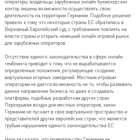
операторы, владельцы зарубежных онлайн букмекерских
контор лишены возможности осуществлять свою
деятельность на территории Германии. Подобное решение
привело к тому, что некоторые страны ЕС обратились в
Верховный Европейский суд, с требованием повлиять на
власти страны и открыть немецкий онлайн игровой рынок
для зарубежных операторов.
Отсутствие единого законодательства в сфере онлайн
гемблинга приводит к тому, что не вырабатываются
определенные положения, регулирующие создание
виртуальных игорных заведений. Местным игровым
операторам не дается возможность не то, чтобы развивать
данное направление бизнеса, но даже и создавать
платформы, подобные разработкам других стран.
Перекрывая воздух для местных операторов, закон
Германии не пускает в свое виртуальное пространство и
представителей других европейских стран, что является
грубым нарушением единого законодательства ЕС.
Нельзя сказать, что правительство Германии не