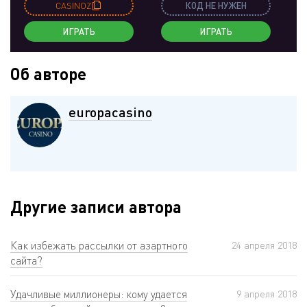
CASINOZ
КОД НЕ НУЖЕН
ИГРАТЬ
ИГРАТЬ
Об авторе
europacasino
Другие записи автора
Как избежать рассылки от азартного
24 апреля 2018
сайта?
Удачливые миллионеры: кому удается
9 апреля 2018