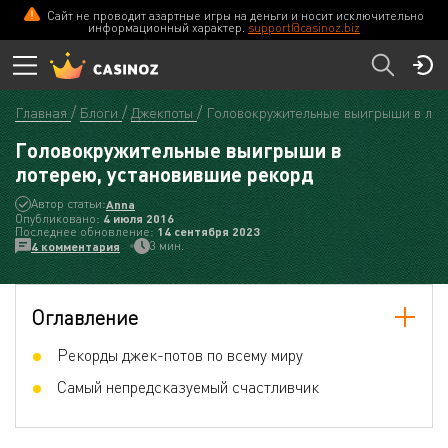
Сайт не проводит азартные игры на деньги и носит исключительно
информационный характер.
support@casinoz.biz
Главная
Блоги
Джекпоты
Головокружительные выигрыши в лот
Головокружительные выигрыши в
лотерею, установившие рекорд
Автор статьи:
Anna
Опубликовано:
4 июля 2016
Последнее обновление:
14 сентября 2023
3 мин.
4 комментария
Оглавление
Рекорды джек-потов по всему миру
Самый непредсказуемый счастливчик