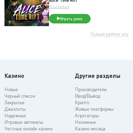
Alice: Time Rift
Thunderkick
Играть демо
Полный рейтинг игр
Казино
Другие разделы
Новые
Производители
Черный список
Ввод/Вывод
Закрытые
Крипто
Джекпоты
Живые платформы
Надежные
Агрегаторы
Игровые автоматы
Наземные
Честные онлайн казино
Казино месяца