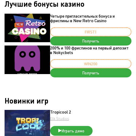
Лучшие бонусы казино
Четыре пригласительных бонуса и
фриспины в New Retro Casino
FIRST1
Получить
200% и 100 фриспинов на первый депозит
в Nokycbets
WIN200
Получить
Новинки игр
Tropicool 2
Elk Studios
Играть демо