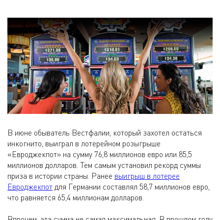
В июне обыватель Вестфалии, который захотел остаться
инкогнито, выиграл в лотерейном розыгрыше
«Евроджекпот» на сумму 76,8 миллионов евро или 85,5
миллионов долларов. Тем самым установил рекорд суммы
приза в истории страны. Ранее
выигрыш в лотерее
Евроджекпот
для Германии составлял 58,7 миллионов евро,
что равняется 65,4 миллионам долларов.
Впрочем, эта сумма не самая максимальная. В прошлом году