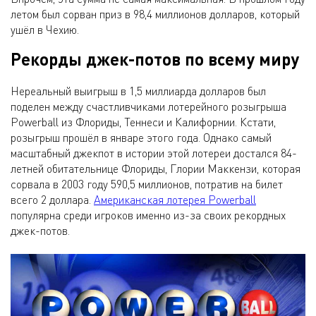
летом был сорван приз в 98,4 миллионов долларов, который
ушёл в Чехию.
Рекорды джек-потов по всему миру
Нереальный выигрыш в 1,5 миллиарда долларов был
поделен между счастливчиками лотерейного розыгрыша
Powerball из Флориды, Теннеси и Калифорнии. Кстати,
розыгрыш прошёл в январе этого года. Однако самый
масштабный джекпот в истории этой лотереи достался 84-
летней обитательнице Флориды, Глории Маккензи, которая
сорвала в 2003 году 590,5 миллионов, потратив на билет
всего 2 доллара.
Американская лотерея Powerball
популярна среди игроков именно из-за своих рекордных
джек-потов.