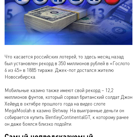
Что касается российских лотерей, то здесь месяц назад
был установлен рекорд в 350 миллионов рублей в «Гослото
6 из 45» в 1885 тираже. Джек-пот достался жителю
Новосибирска.
Мобильные казино также имеют свой рекорд – 12,2
миллионов фунтов, который сорвал британский солдат Джон
Хейвуд в октябре прошлого года на видео слоте
MegaMoolah в казино Betway. На выигранные деньги он
собирается купить BentleyContinentalGT, к которому ранее
он даже боялся близко подойти.
Самый непредсказуемый