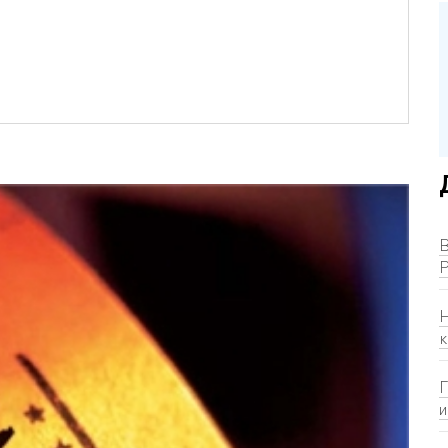
В
P
Н
к
Г
и