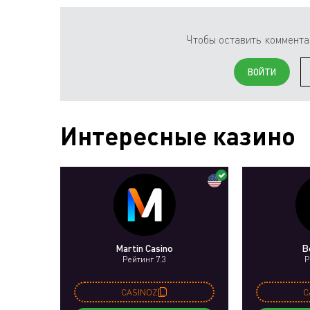
Чтобы оставить коммента
ВОЙТИ
Интересные казино
Martin Casino
B
Рейтинг 7.3
Р
CASINOZ
C