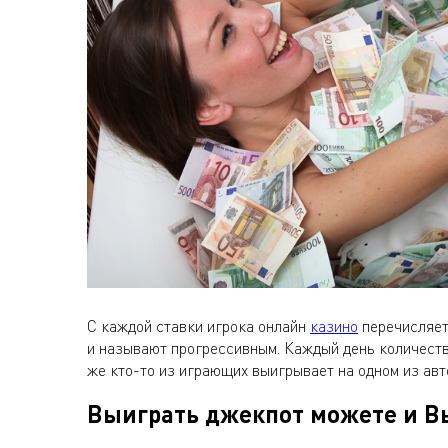
С каждой ставки игрока онлайн
казино
перечисляет 
и называют прогрессивным. Каждый день количество
же кто-то из играющих выигрывает на одном из авто
Выиграть джекпот можете и В