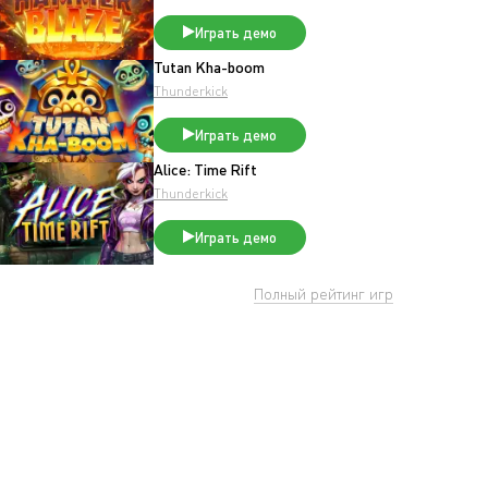
Играть демо
Tutan Kha-boom
Thunderkick
Играть демо
Alice: Time Rift
Thunderkick
Играть демо
Полный рейтинг игр