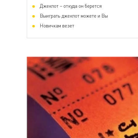
Джекпот – откуда он берется
Выиграть джекпот можете и Вы
Новичкам везет