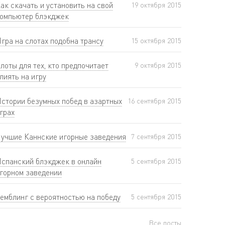
ак скачать и установить на свой
19 октября 2015
омпьютер блэкджек
гра на слотах подобна трансу
15 октября 2015
лоты для тех, кто предпочитает
9 октября 2015
лиять на игру
стории безумных побед в азартных
16 сентября 2015
грах
учшие Каннские игорные заведения
7 сентября 2015
спанский блэкджек в онлайн
5 сентября 2015
горном заведении
емблинг с вероятностью на победу
5 сентября 2015
Все посты