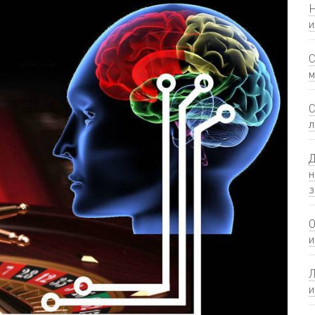
Н
и
С
м
С
л
Д
н
з
О
и
Л
и