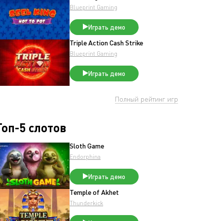
Blueprint Gaming
Играть демо
Triple Action Cash Strike
Blueprint Gaming
Играть демо
Полный рейтинг игр
Топ-5 слотов
Sloth Game
Endorphina
Играть демо
Temple of Akhet
Thunderkick