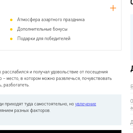
Атмосфера азартного праздника
Дополнительные бонусы
Подарки для победителей
ок расслабился и получал удовольствие от посещения
о – место, в котором можно развлечься, почувствовать
, разбогатеть.
В
О
и приходят туда самостоятельно, но
увлечение
а
иянием разных факторов.
Д