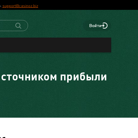
р.
support@casinoz.biz
Войти
 источником прибыли