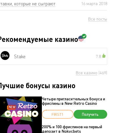
тавки, которые не сыграют
16 мартa 2018
Все посты
Рекомендуемые казино
Stake
7.8
Все казино
(469)
Лучшие бонусы казино
Четыре пригласительных бонуса и
фриспины в New Retro Casino
FIRST1
Получить
200% и 100 фриспинов на первый
депозит в Nokycbets