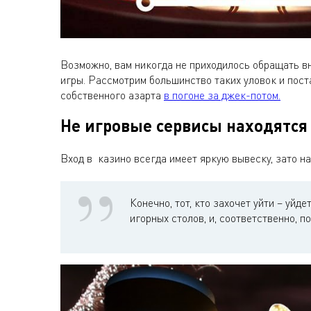
Возможно, вам никогда не приходилось обращать в
игры. Рассмотрим большинство таких уловок и пост
собственного азарта
в погоне за джек-потом.
Не игровые сервисы находятся
Вход в казино всегда имеет яркую вывеску, зато на
Конечно, тот, кто захочет уйти – уйд
игорных столов, и, соответственно, п