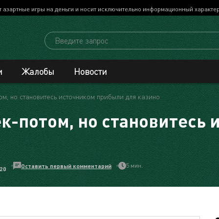
т азартные игры на деньги и носит исключительно информационный характе
и
Жалобы
Новости
ом, но становитесь источником прибыли для казино
к-потом, но становитесь
5 мин.
Оставить первый комментарий
20