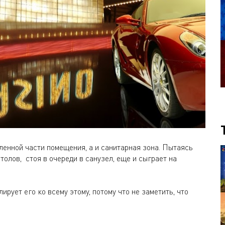
аленной части помещения, а и санитарная зона. Пытаясь
толов, стоя в очереди в санузел, еще и сыграет на
лирует его ко всему этому, потому что не заметить, что