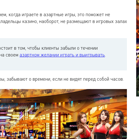
ем, когда играете в азартные игры, это поможет не
Владельцы казино, наоборот, не размещают в игровых залах
стоит в том, чтобы клиенты забыли о течении
 на своем
азартном желании играть и выигрывать
.
ы, забывают о времени, если не видят перед собой часов.