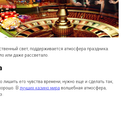
сственный свет, поддерживается атмосфера праздника.
ело или даже рассветало.
а
о лишить его чувства времени, нужно еще и сделать так,
 хорошо. В
лучших казино мира
волшебная атмосфера,
з: