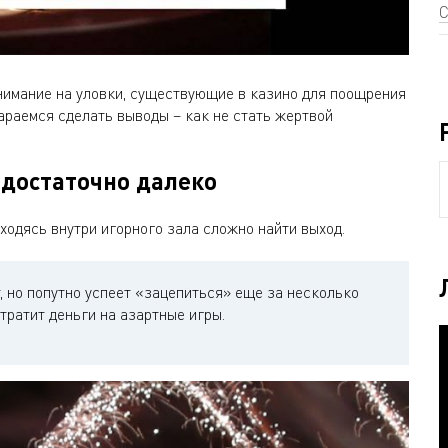
С
нимание на уловки, существующие в казино для поощрения
араемся сделать выводы – как не стать жертвой
 достаточно далеко
ходясь внутри игорного зала сложно найти выход.
ет, но попутно успеет «зацепиться» еще за несколько
отратит деньги на азартные игры.