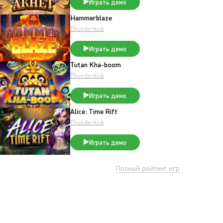
Играть демо
Hammerblaze
Thunderkick
Играть демо
Tutan Kha-boom
Thunderkick
Играть демо
Alice: Time Rift
Thunderkick
Играть демо
Полный рейтинг игр