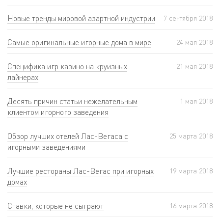
Новые тренды мировой азартной индустрии
7 сентября 2018
Самые оригинальные игорные дома в мире
24 мая 2018
Специфика игр казино на круизных
21 мая 2018
лайнерах
Десять причин статьи нежелательным
1 мая 2018
клиентом игорного заведения
Обзор лучших отелей Лас-Вегаса с
25 мартa 2018
игорными заведениями
Лучшие рестораны Лас-Вегас при игорных
19 мартa 2018
домах
Ставки, которые не сыграют
16 мартa 2018