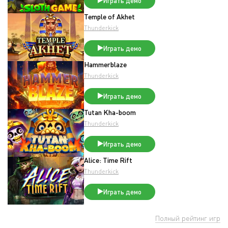
Играть демо
Temple of Akhet
Thunderkick
Играть демо
Hammerblaze
Thunderkick
Играть демо
Tutan Kha-boom
Thunderkick
Играть демо
Alice: Time Rift
Thunderkick
Играть демо
Полный рейтинг игр