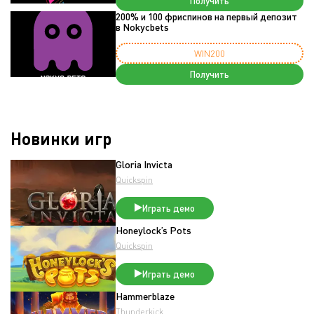
Получить
200% и 100 фриспинов на первый депозит
в Nokycbets
WIN200
Получить
Новинки игр
Gloria Invicta
Quickspin
Играть демо
Honeylock’s Pots
Quickspin
Играть демо
Hammerblaze
Thunderkick