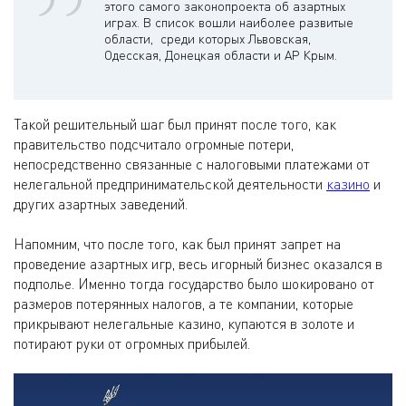
этого самого законопроекта об азартных
играх. В список вошли наиболее развитые
области, среди которых Львовская,
Одесская, Донецкая области и АР Крым.
Такой решительный шаг был принят после того, как
правительство подсчитало огромные потери,
непосредственно связанные с налоговыми платежами от
нелегальной предпринимательской деятельности
казино
и
других азартных заведений.
Напомним, что после того, как был принят запрет на
проведение азартных игр, весь игорный бизнес оказался в
подполье. Именно тогда государство было шокировано от
размеров потерянных налогов, а те компании, которые
прикрывают нелегальные казино, купаются в золоте и
потирают руки от огромных прибылей.