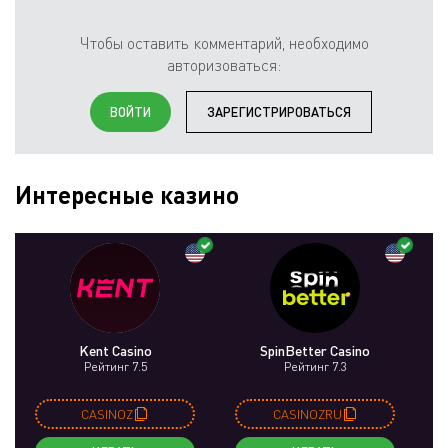
Чтобы оставить комментарий, необходимо
авторизоваться:
ВОЙТИ
ЗАРЕГИСТРИРОВАТЬСЯ
Интересные казино
Kent Casino
SpinBetter Casino
Рейтинг 7.5
Рейтинг 7.3
CASINOZ
CASINOZRU