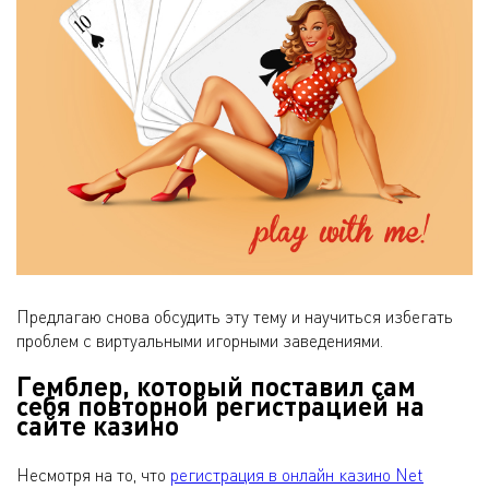
Предлагаю снова обсудить эту тему и научиться избегать
проблем с виртуальными игорными заведениями.
Гемблер, который поставил сам
себя повторной регистрацией на
сайте казино
Несмотря на то, что
регистрация в онлайн казино Net