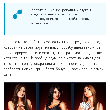
Обратите внимание: работники службы
поддержки значительно лучше
отреагируют именно на имэйл, писать в
чат не стоит.
На чате может работать малоопытный сотрудник казино,
который не отреагирует на вашу просьбу адекватно – или
проигнорирует ее, или скажет, что играть можно и дальше,
хотя это не так. И вообще админов в чатах нанимают для
того, чтобы они уговаривали игроков вносить депозиты,
пробовать новые игры и брать бонусы – вот и все на самом
деле.