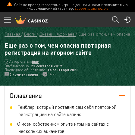
Сайт не проводит азартные игры на деньги и носит исключительно
информационный характер.
support@casinoz.biz
Главная
Блоги
Дневник лудомана
Еще раз о том, чем опасна п
Еще раз о том, чем опасна повторная
регистрация на игорном сайте
Автор статьи:
igor
Опубликовано:
21 сентября 2017
Последнее обновление:
14 сентября 2023
6 мин.
0 комментариев
Оглавление
Гемблер, который поставил сам себя повторной
регистрацией на сайте казино
О моем собственном опыте игры на сайтах с
нескольких аккаунтов