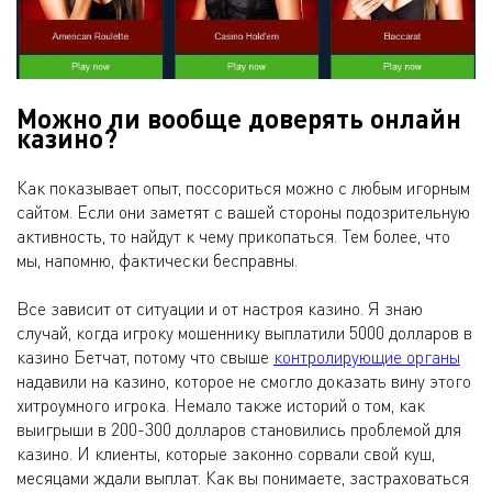
Можно ли вообще доверять онлайн
казино?
Как показывает опыт, поссориться можно с любым игорным
сайтом. Если они заметят с вашей стороны подозрительную
активность, то найдут к чему прикопаться. Тем более, что
мы, напомню, фактически бесправны.
Все зависит от ситуации и от настроя казино. Я знаю
случай, когда игроку мошеннику выплатили 5000 долларов в
казино Бетчат, потому что свыше
контролирующие органы
надавили на казино, которое не смогло доказать вину этого
хитроумного игрока. Немало также историй о том, как
выигрыши в 200-300 долларов становились проблемой для
казино. И клиенты, которые законно сорвали свой куш,
месяцами ждали выплат. Как вы понимаете, застраховаться