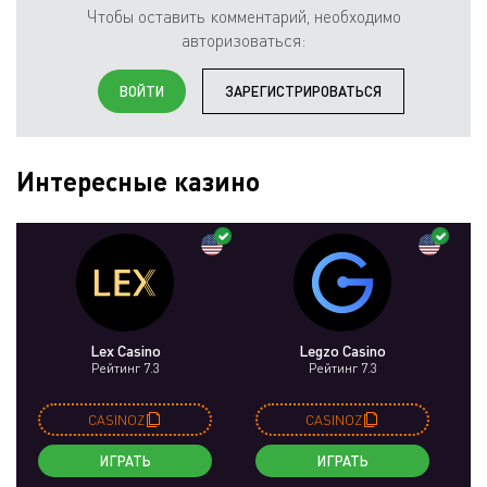
Чтобы оставить комментарий, необходимо
авторизоваться:
ВОЙТИ
ЗАРЕГИСТРИРОВАТЬСЯ
Интересные казино
Lex Casino
Legzo Casino
Рейтинг 7.3
Рейтинг 7.3
CASINOZ
CASINOZ
ИГРАТЬ
ИГРАТЬ