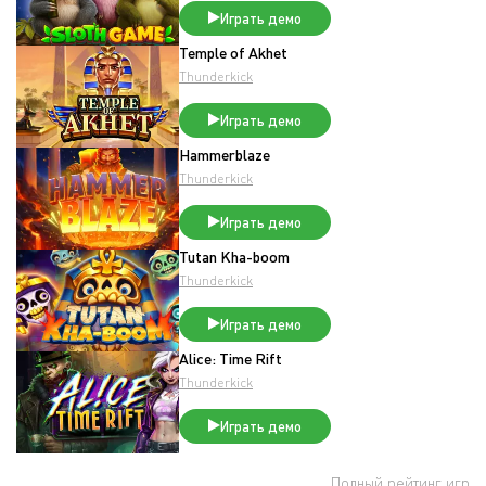
Играть демо
Temple of Akhet
Thunderkick
Играть демо
Hammerblaze
Thunderkick
Играть демо
Tutan Kha-boom
Thunderkick
Играть демо
Alice: Time Rift
Thunderkick
Играть демо
Полный рейтинг игр