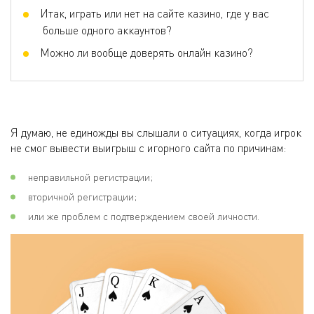
Итак, играть или нет на сайте казино, где у вас
больше одного аккаунтов?
Можно ли вообще доверять онлайн казино?
Я думаю, не единожды вы слышали о ситуациях, когда игрок
не смог вывести выигрыш с игорного сайта по причинам:
неправильной регистрации;
вторичной регистрации;
или же проблем с подтверждением своей личности.