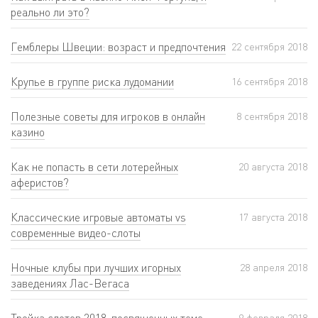
реально ли это?
Гемблеры Швеции: возраст и предпочтения
22 сентября 2018
Крупье в группе риска лудомании
16 сентября 2018
Полезные советы для игроков в онлайн
8 сентября 2018
казино
Как не попасть в сети лотерейных
20 августа 2018
аферистов?
Классические игровые автоматы vs
17 августа 2018
современные видео-слоты
Ночные клубы при лучших игорных
28 апреля 2018
заведениях Лас-Вегаса
9 февраля 2018