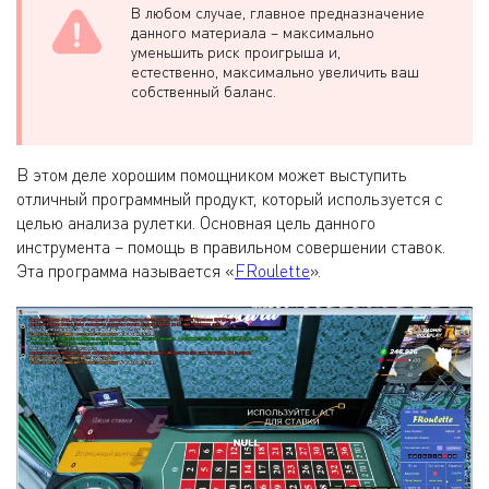
В любом случае, главное предназначение
данного материала – максимально
уменьшить риск проигрыша и,
естественно, максимально увеличить ваш
собственный баланс.
В этом деле хорошим помощником может выступить
отличный программный продукт, который используется с
целью анализа рулетки. Основная цель данного
инструмента – помощь в правильном совершении ставок.
Эта программа называется «
FRoulette
».