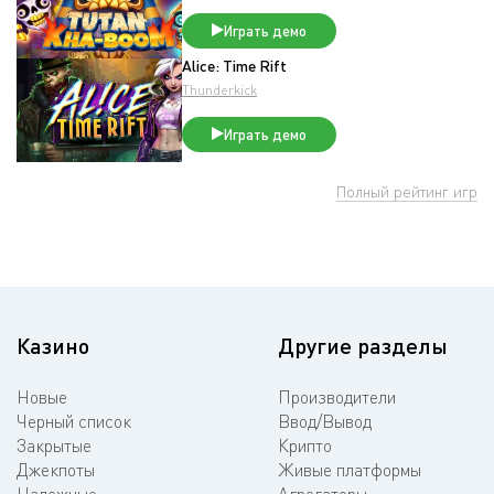
Играть демо
Alice: Time Rift
Thunderkick
Играть демо
Полный рейтинг игр
Казино
Другие разделы
Новые
Производители
Черный список
Ввод/Вывод
Закрытые
Крипто
Джекпоты
Живые платформы