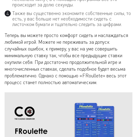
происходит за долю секунды.
Также вы существенно экономите собственные силы, то
есть, у вас больше нет необходимости сидеть с
листочком бумаги и тщательно следить за цифрами.
Теперь вы можете просто комфорт сидеть и наслаждаться
любимой игрой. Можете не переживать за допуск
случайных ошибок, к примеру, у вас на уме совершить
минимальную ставку так, чтобы все предыдущие ставки
окупили себя. При достаточно продолжительной игре и
многочисленных ставках, сделать подобное будет весьма
проблематично. Однако с помощью «FRoullete» весь этот
процесс станет полностью автоматическим.