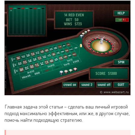
Главная задача этой статьи – сделать ваш личный игровой
подход максимально эффективным, или же, в другом случае,
помочь найти подходящую стратегию.