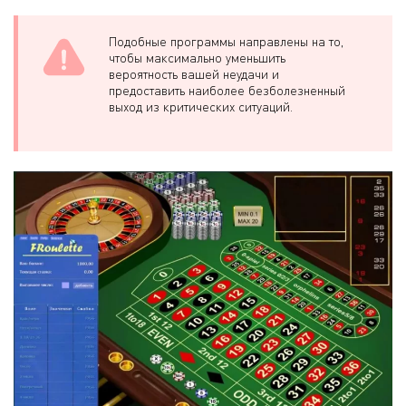
Подобные программы направлены на то,
чтобы максимально уменьшить
вероятность вашей неудачи и
предоставить наиболее безболезненный
выход из критических ситуаций.