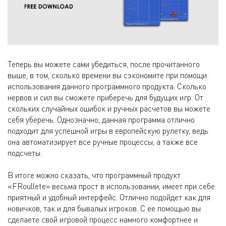
Теперь вы можете сами убедиться, после прочитанного
выше, в том, сколько времени вы сэкономите при помощи
использования данного программного продукта. Сколько
нервов и сил вы сможете приберечь для будущих игр. От
скольких случайных ошибок и ручных расчетов вы можете
себя уберечь. Однозначно, данная программа отлично
подходит для успешной игры в европейскую рулетку, ведь
она автоматизирует все ручные процессы, а также все
подсчеты.
В итоге можно сказать, что программный продукт
«FRoullete» весьма прост в использовании, имеет при себе
приятный и удобный интерфейс. Отлично подойдет как для
новичков, так и для бывалых игроков. С ее помощью вы
сделаете свой игровой процесс намного комфортнее и