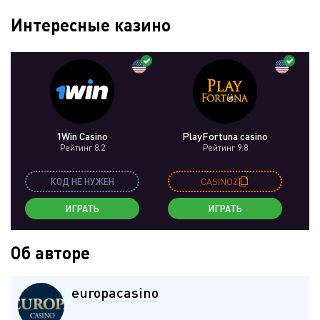
Интересные казино
1Win Casino
PlayFortuna casino
Рейтинг 8.2
Рейтинг 9.8
КОД НЕ НУЖЕН
CASINOZ
ИГРАТЬ
ИГРАТЬ
Об авторе
europacasino