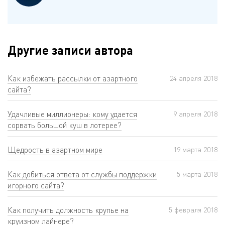
Другие записи автора
Как избежать рассылки от азартного
24 апреля 2018
сайта?
Удачливые миллионеры: кому удается
9 апреля 2018
сорвать большой куш в лотерее?
Щедрость в азартном мире
19 мартa 2018
Как добиться ответа от службы поддержки
5 мартa 2018
игорного сайта?
Как получить должность крупье на
5 февраля 2018
круизном лайнере?