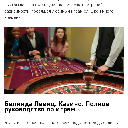
выигрыша, а так же научит, как избежать игровой
зависимости, посвящая любимым играм слишком много
времени.
Белинда Левиц. Казино. Полное
руководство по играм
Эта книга не зря называется руководством. Ведь если вы