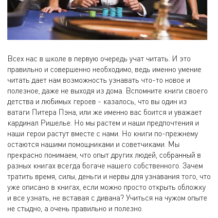
Всех нас в школе в первую очередь учат читать. И это
правильно и совершенно необходимо, ведь именно умение
читать дает нам возможность узнавать что-то новое и
полезное, даже не выходя из дома. Вспомните книги своего
детства и любимых героев - казалось, что вы один из
ватаги Питера Пэна, или же именно вас боится и уважает
кардинал Ришелье. Но мы растем и наши предпочтения и
наши герои растут вместе с нами. Но книги по-прежнему
остаются нашими помощниками и советчиками. Мы
прекрасно понимаем, что опыт других людей, собранный в
разных книгах всегда богаче нашего собственного. Зачем
тратить время, силы, деньги и нервы для узнавания того, что
уже описано в книгах, если можно просто открыть обложку
и все узнать, не вставая с дивана? Учиться на чужом опыте
не стыдно, а очень правильно и полезно.