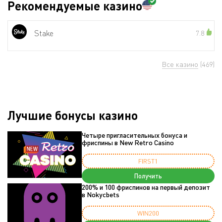
Рекомендуемые казино
Stake
7.8
Все казино
(469)
Лучшие бонусы казино
Четыре пригласительных бонуса и
фриспины в New Retro Casino
FIRST1
Получить
200% и 100 фриспинов на первый депозит
в Nokycbets
WIN200