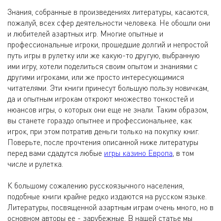
Знания, собранные в произведениях литературы, касаются,
пожалуй, всех сфер деятельности человека. Не обошли они
и любителей азартных игр. Многие опытные и
профессиональные игроки, прошедшие долгий и непростой
путь игры в рулетку или же какую-то другую, выбранную
ими игру, хотели поделиться своим опытом и знаниями с
другими игроками, или же просто интересующимися
читателями. Эти книги принесут большую пользу новичкам,
да и опытным игрокам откроют множество тонкостей и
нюансов игры, о которых они еще не знали. Таким образом,
вы станете гораздо опытнее и профессиональнее, как
игрок, при этом потратив деньги только на покупку книг.
Поверьте, после прочтения описанной ниже литературы
перед вами сдадутся любые
игры казино Европа
, в том
числе и рулетка.
К большому сожалению русскоязычного населения,
подобные книги крайне редко издаются на русском языке.
Литературы, посвященной азартным играм очень много, но в
основном авторы ее - зарубежные. В нашей статье мы