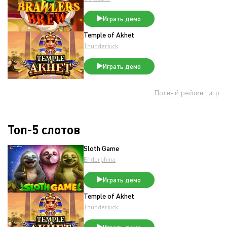
Играть демо
Temple of Akhet
Thunderkick
Играть демо
Полный рейтинг игр
Топ-5 слотов
Sloth Game
Endorphina
Играть демо
Temple of Akhet
Thunderkick