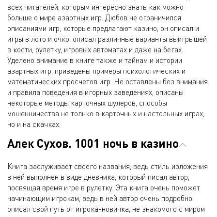
всех читателей, которым интересно знать как можно
больше о мире азартных игр. Дюбов не ограничился
описаниями игр, которые предлагают казино, он описал и
игры в лото и очко, описал различные варианты выигрышей
в кости, рулетку, игровых автоматах и даже на бегах.
Уделено внимание в книге также и тайнам и истории
азартных игр, приведены примеры психологических и
математических просчетов игр. Не оставлены без внимания
и правила поведения в игорных заведениях, описаны
некоторые методы карточных шулеров, способы
мошенничества не только в карточных и настольных играх,
но и на скачках.
Алек Сухов. 1001 ночь в казино
Книга заслуживает своего названия, ведь стиль изложения
в ней выполнен в виде дневника, который писал автор,
посвящая время игре в рулетку. Эта книга очень поможет
начинающим игрокам, ведь в ней автор очень подробно
описал свой путь от игрока-новичка, не знакомого с миром