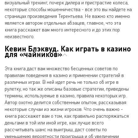
визуальный трекинг, почерк дилера и пристрастие колеса,
некоторые способы мошенничества - все это вы найдете на
страницах произведения Терентьева. Не важно кто именно
является автором отдельных абзацев, главное, что эта
книга расскажет вам много интересного и до этих пор
неизвестного.
Кевин Блэквуд. Как играть в казино
для «чайников»
Эта книга даст вам множество бесценных советов по
правилам поведения в казино и применении стратегий в
различных играх. В ней идет речь не только об игре в
рулетку, но так же описаны базовые стратегии, приведены
термины, используемые в казино, правила некоторых игр.
Автор охотно делится собственным опытом, рассказывая
некоторые случаи из жизни игроков. Что очень важно -
книга расскажет вам о том, как правильно распоряжаться
деньгами в той или иной игре, как лучше всего
рассчитывать шанс на выигрыш, даст советы по
уменьшению вероятности проигрыша и об увеличении