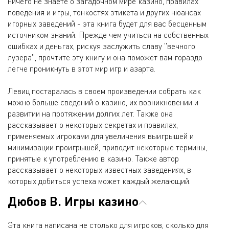
ничего не знаете о загадочном мире казино, правилах
поведения и игры, тонкостях этикета и других нюансах
игорных заведений - эта книга будет для вас бесценным
источником знаний. Прежде чем учиться на собственных
ошибках и деньгах, рискуя заслужить славу "вечного
лузера", прочтите эту книгу и она поможет вам гораздо
легче проникнуть в этот мир игр и азарта.
Левиц постаралась в своем произведении собрать как
можно больше сведений о казино, их возникновении и
развитии на протяжении долгих лет. Также она
рассказывает о некоторых секретах и правилах,
применяемых игроками для увеличения выигрышей и
минимизации проигрышей, приводит некоторые термины,
принятые к употреблению в казино. Также автор
рассказывает о некоторых известных заведениях, в
которых добиться успеха может каждый желающий.
Дюбов В. Игры казино
Эта книга написана не столько для игроков, сколько для