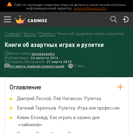
Сайт не проводит азартные игры на деньги и носит исключительно
информационный характер.
support@casinoz.biz
Главная
Блоги
Рулетка
Книги об азартных играх и рулетке
Книги об азартных играх и рулетке
Автор статьи:
europacasino
Опубликовано:
26 августа 2016
Последнее обновление:
21 мартa 2019
11 мин.
Оставить первый комментарий
Оглавление
Дмитрий Лесной, Лев Натансон. Рулетка
Евгений Терентьев. Рулетка. Игра или профессия
Кевин Блэквуд. Как играть в казино для
«чайников»