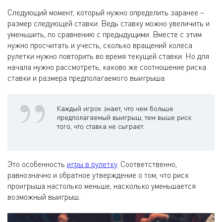
Следующий момент, который нужно определить заранее –
размер следующей ставки. Ведь ставку можно увеличить и
уменьшить, по сравнению с предыдущими. Вместе с этим
нужно просчитать и учесть, сколько вращений колеса
рулетки нужно повторить во время текущей ставки. Но для
начала нужно рассмотреть, каково же соотношение риска
ставки и размера предполагаемого выигрыша.
Каждый игрок знает, что чем больше
предполагаемый выигрыш, тем выше риск
того, что ставка не сыграет.
Это особенность
игры в рулетку
. Соответственно,
равнозначно и обратное утверждение о том, что риск
проигрыша настолько меньше, насколько уменьшается
возможный выигрыш.