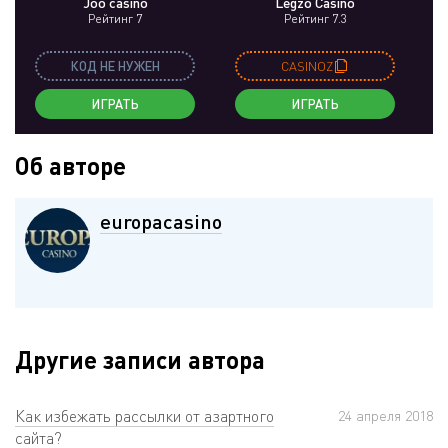
Joo casino
Legzo Casino
Рейтинг 7
Рейтинг 7.3
КОД НЕ НУЖЕН
CASINOZ
ИГРАТЬ
ИГРАТЬ
Об авторе
europacasino
Другие записи автора
Как избежать рассылки от азартного
24 апреля 2018
сайта?