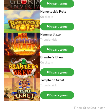
Играть демо
Honeylock’s Pots
Quickspin
Играть демо
Hammerblaze
Thunderkick
Играть демо
Brawler’s Brew
Quickspin
Играть демо
Temple of Akhet
Thunderkick
Играть демо
Полный рейтинг игр