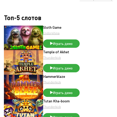
Топ-5 слотов
Sloth Game
Endorphina
Играть демо
Temple of Akhet
Thunderkick
Играть демо
Hammerblaze
Thunderkick
Играть демо
Tutan Kha-boom
Thunderkick