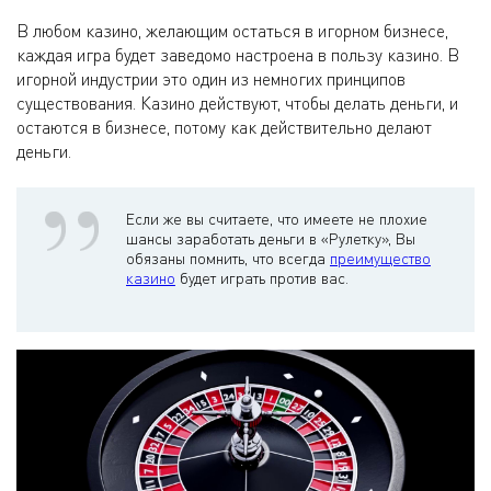
В любом казино, желающим остаться в игорном бизнесе,
каждая игра будет заведомо настроена в пользу казино. В
игорной индустрии это один из немногих принципов
существования. Казино действуют, чтобы делать деньги, и
остаются в бизнесе, потому как действительно делают
деньги.
Если же вы считаете, что имеете не плохие
шансы заработать деньги в «Рулетку», Вы
обязаны помнить, что всегда
преимущество
казино
будет играть против вас.