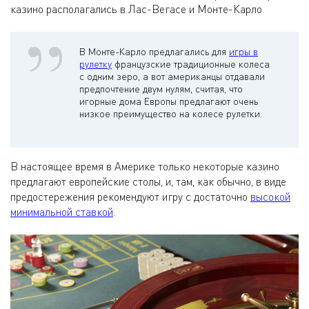
казино располагались в Лас-Вегасе и Монте-Карло.
В Монте-Карло предлагались для
игры в
рулетку
французские традиционные колеса
с одним зеро, а вот американцы отдавали
предпочтение двум нулям, считая, что
игорные дома Европы предлагают очень
низкое преимущество на колесе рулетки.
В настоящее время в Америке только некоторые казино
предлагают европейские столы, и, там, как обычно, в виде
предостережения рекомендуют игру с достаточно
высокой
минимальной ставкой
.