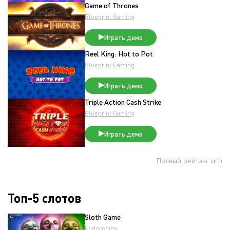
Game of Thrones
Blueprint Gaming
Играть демо
Reel King: Hot to Pot
Blueprint Gaming
Играть демо
Triple Action Cash Strike
Blueprint Gaming
Играть демо
Полный рейтинг игр
Топ-5 слотов
Sloth Game
Endorphina