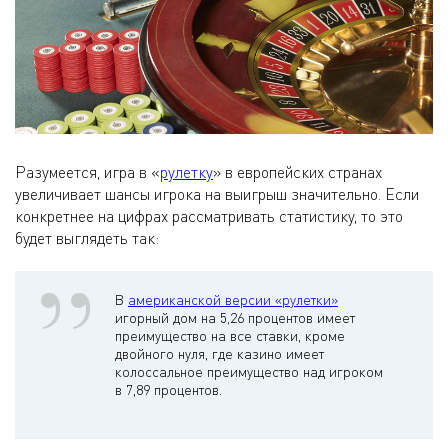
Разумеется, игра в «
рулетку
» в европейских странах
увеличивает шансы игрока на выигрыш значительно. Если
конкретнее на цифрах рассматривать статистику, то это
будет выглядеть так:
В
американской версии «рулетки»
игорный дом на 5,26 процентов имеет
преимущество на все ставки, кроме
двойного нуля, где казино имеет
колоссальное преимущество над игроком
в 7,89 процентов.