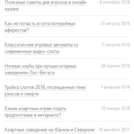
Полезные советы для игроков в онлайн
8 сентября 2018
казино
Как не попасть в сети лотерейных
20 августа 2018
аферистов?
Классические игровые автоматы vs
17 августа 2018
современные видео-слоты
Ночные клубы при лучших игорных
28 апреля 2018
заведениях Лас-Вегаса
Тройка слотов 2018, посвященных теме
9 февраля 2018
ужасов и смерти
Каким азартным играм отдать
10 января 2018
предпочтение в интернете?
Азартные заведение на Южном и Северном
30 декабря 2017