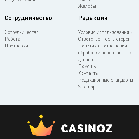
Жалобы
Сотрудничество
Редакция
Сотрудничество
Условия использования и
Работа
Ответственность сторон
Партнерки
Политика в отношении
обработки персональных
данных
Помощь
Контакты
Редакционные стандарты
Sitemap