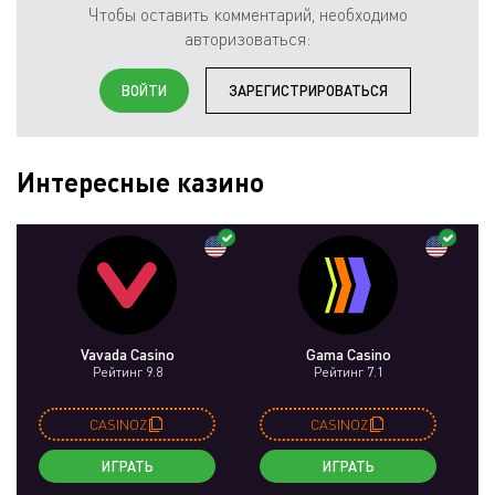
Чтобы оставить комментарий, необходимо
авторизоваться:
ВОЙТИ
ЗАРЕГИСТРИРОВАТЬСЯ
Интересные казино
Vavada Casino
Gama Casino
Be
Рейтинг 9.8
Рейтинг 7.1
CASINOZ
CASINOZ
ИГРАТЬ
ИГРАТЬ