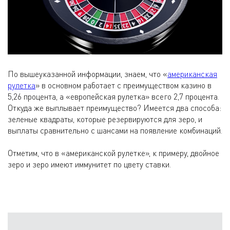
По вышеуказанной информации, знаем, что «
американская
рулетка
» в основном работает с преимуществом казино в
5,26 процента, а «европейская рулетка» всего 2,7 процента.
Откуда же выплывает преимущество? Имеется два способа:
зеленые квадраты, которые резервируются для зеро, и
выплаты сравнительно с шансами на появление комбинаций.
Отметим, что в «американской рулетке», к примеру, двойное
зеро и зеро имеют иммунитет по цвету ставки.