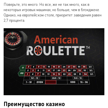
Поверьте, это много. Но все, же не так много, как в
некоторых игровых машинах, но больше, чем в блэкджеке.
Однако, на европейском столе, приоритет заведения равен
2,7 процента.
Преимущество казино