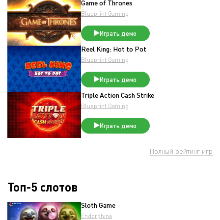
Game of Thrones
Blueprint Gaming
Играть демо
Reel King: Hot to Pot
Blueprint Gaming
Играть демо
Triple Action Cash Strike
Blueprint Gaming
Играть демо
Полный рейтинг игр
Топ-5 слотов
Sloth Game
Endorphina