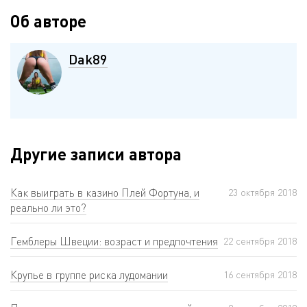
Об авторе
Dak89
Другие записи автора
Как выиграть в казино Плей Фортуна, и
23 октября 2018
реально ли это?
Гемблеры Швеции: возраст и предпочтения
22 сентября 2018
Крупье в группе риска лудомании
16 сентября 2018