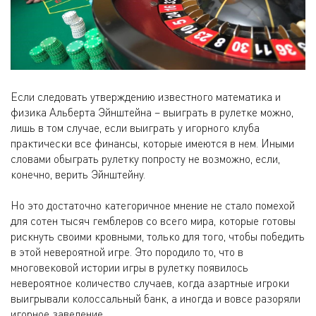
Если следовать утверждению известного математика и
физика Альберта Эйнштейна – выиграть в рулетке можно,
лишь в том случае, если выиграть у игорного клуба
практически все финансы, которые имеются в нем. Иными
словами обыграть рулетку попросту не возможно, если,
конечно, верить Эйнштейну.
Но это достаточно категоричное мнение не стало помехой
для сотен тысяч гемблеров со всего мира, которые готовы
рискнуть своими кровными, только для того, чтобы победить
в этой невероятной игре. Это породило то, что в
многовековой истории игры в рулетку появилось
невероятное количество случаев, когда азартные игроки
выигрывали колоссальный банк, а иногда и вовсе разоряли
игорное заведение.