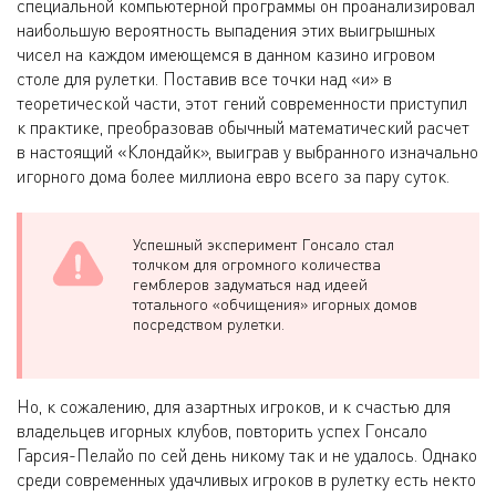
специальной компьютерной программы он проанализировал
наибольшую вероятность выпадения этих выигрышных
чисел на каждом имеющемся в данном казино игровом
столе для рулетки. Поставив все точки над «и» в
теоретической части, этот гений современности приступил
к практике, преобразовав обычный математический расчет
в настоящий «Клондайк», выиграв у выбранного изначально
игорного дома более миллиона евро всего за пару суток.
Успешный эксперимент Гонсало стал
толчком для огромного количества
гемблеров задуматься над идеей
тотального «обчищения» игорных домов
посредством рулетки.
Но, к сожалению, для азартных игроков, и к счастью для
владельцев игорных клубов, повторить успех Гонсало
Гарсия-Пелайо по сей день никому так и не удалось. Однако
среди современных удачливых игроков в рулетку есть некто