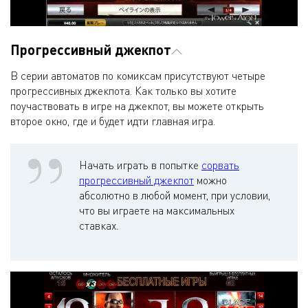
Прогрессивный джекпот
В серии автоматов по комиксам присутствуют четыре
прогрессивных джекпота. Как только вы хотите
поучаствовать в игре на джекпот, вы можете открыть
второе окно, где и будет идти главная игра.
Начать играть в попытке
сорвать
прогрессивный джекпот
можно
абсолютно в любой момент, при условии,
что вы играете на максимальных
ставках.