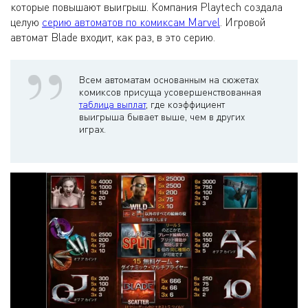
которые повышают выигрыш. Компания Playtech создала
целую
серию автоматов по комиксам Marvel
. Игровой
автомат Blade входит, как раз, в это серию.
Всем автоматам основанным на сюжетах
комиксов присуща усовершенствованная
таблица выплат
, где коэффициент
выигрыша бывает выше, чем в других
играх.