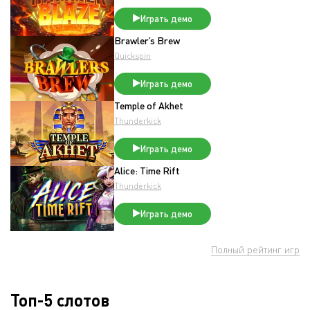
Играть демо
Brawler’s Brew
Quickspin
Играть демо
Temple of Akhet
Thunderkick
Играть демо
Alice: Time Rift
Thunderkick
Играть демо
Полный рейтинг игр
Топ-5 слотов