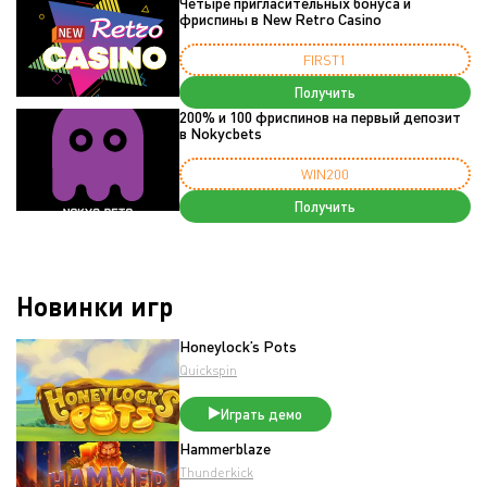
Четыре пригласительных бонуса и
фриспины в New Retro Casino
FIRST1
Получить
200% и 100 фриспинов на первый депозит
в Nokycbets
WIN200
Получить
Новинки игр
Honeylock’s Pots
Quickspin
Играть демо
Hammerblaze
Thunderkick