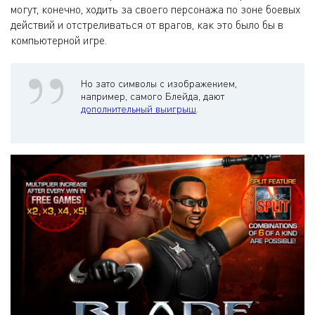
могут, конечно, ходить за своего персонажа по зоне боевых
действий и отстреливаться от врагов, как это было бы в
компьютерной игре.
Но зато символы с изображением,
например, самого Блейда, дают
дополнительный выигрыш
.