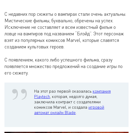
С недавних пор сюжеты о вампирах стали очень актуальны.
Мистические фильмы, буквально, обречены на успех.
Исключение не составляет и всем известный фильм о
ловце на вампиров под названием “Блэйд”. Этот персонаж
взят из популярных комиксов Marvel, которые славятся
созданием культовых героев.
С появлением, какого либо успешного фильма, сразу
появляется множество предложений на создание игры по
его сюжету.
На этот раз первой оказалась
компания
Playtech
, которая, недолго думая,
заключила контракт с создателями
комиксов Marvel, и создала
игровой
автомат онлайн Blade
.