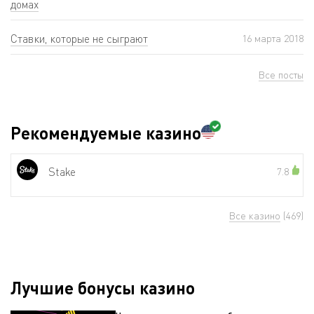
домах
Ставки, которые не сыграют
16 мартa 2018
Все посты
Рекомендуемые казино
Stake
7.8
Все казино
(469)
Лучшие бонусы казино