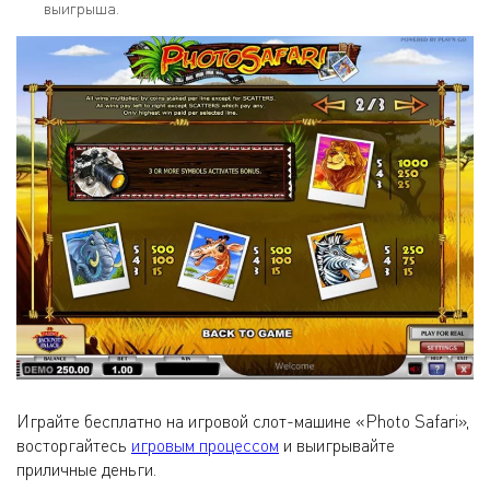
выигрыша.
Играйте бесплатно на игровой слот-машине «Photo Safari»,
восторгайтесь
игровым процессом
и выигрывайте
приличные деньги.