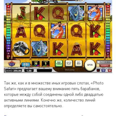
Так же, как и в множестве иных игровых слотах, «Photo
Safari» предлагает вашему вниманию пять барабанов,
которые между собой соединены одной либо двадцатью
активными линиями. Конечно же, количество линий
определяете вы самостоятельно.