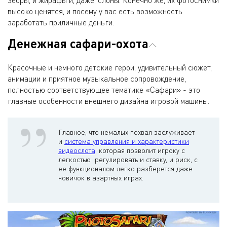
зебры, и жирафы и, даже, слоны. Конечно же, их фотоснимки
высоко ценятся, и посему у вас есть возможность
заработать приличные деньги.
Денежная сафари-охота
Красочные и немного детские герои, удивительный сюжет,
анимации и приятное музыкальное сопровождение,
полностью соответствующее тематике «Сафари» - это
главные особенности внешнего дизайна игровой машины.
Главное, что немалых похвал заслуживает
и
система управления и характеристики
видеослота
, которая позволит игроку с
легкостью регулировать и ставку, и риск, с
ее функционалом легко разберется даже
новичок в азартных играх.