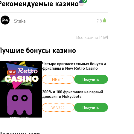
Рекомендуемые казино
Stake
7.8
Все казино
(469)
Лучшие бонусы казино
Четыре пригласительных бонуса и
фриспины в New Retro Casino
FIRST1
Получить
200% и 100 фриспинов на первый
депозит в Nokycbets
WIN200
Получить