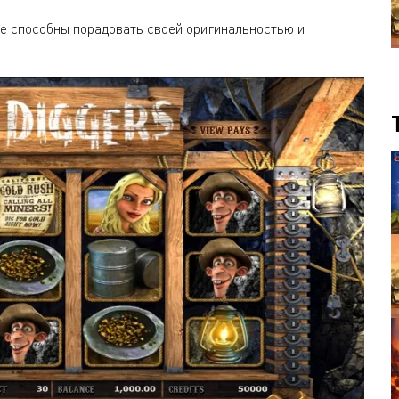
же способны порадовать своей оригинальностью и