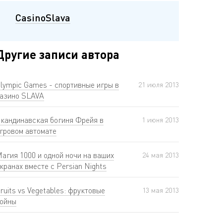
CasinoSlava
Другие записи автора
lympic Games - спортивные игры в
21 июля 2013
азино SLAVA
кандинавская богиня Фрейя в
1 июня 2013
гровом автомате
агия 1000 и одной ночи на ваших
24 мая 2013
кранах вместе с Persian Nights
ruits vs Vegetables: фруктовые
13 мая 2013
ойны