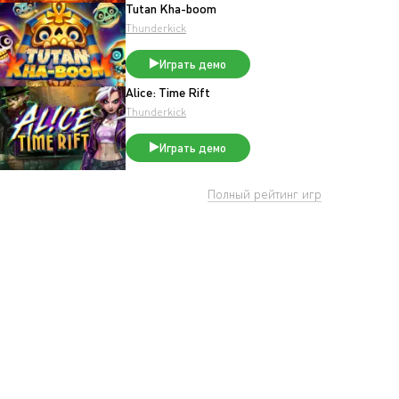
Tutan Kha-boom
Thunderkick
Играть демо
Alice: Time Rift
Thunderkick
Играть демо
Полный рейтинг игр