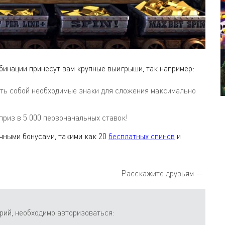
бинации принесут вам крупные выигрыши, так например:
ть собой необходимые знаки для сложения максимально
приз в 5 000 первоначальных ставок!
ичными бонусами, такими как 20
бесплатных спинов
и
Расскажите друзьям —
рий, необходимо авторизоваться: