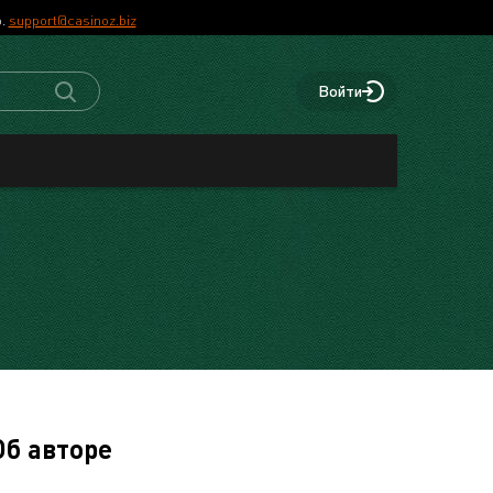
р.
support@casinoz.biz
Войти
Об авторе