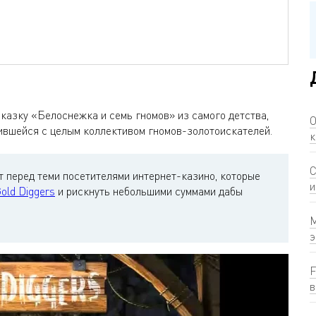
азку «Белоснежка и семь гномов» из самого детства,
O
ившейся с целым коллективом гномов-золотоискателей.
к
С
т перед теми посетителями интернет-казино, которые
и
Gold
Diggers
и рискнуть небольшими суммами дабы
М
э
F
в