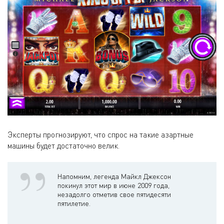
Эксперты прогнозируют, что спрос на такие азартные
машины будет достаточно велик.
Напомним, легенда Майкл Джексон
покинул этот мир в июне 2009 года,
незадолго отметив свое пятидесяти
пятилетие.