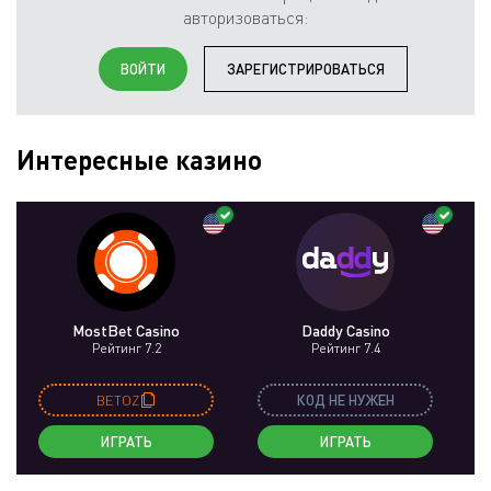
авторизоваться:
ВОЙТИ
ЗАРЕГИСТРИРОВАТЬСЯ
Интересные казино
MostBet Casino
Daddy Casino
Рейтинг 7.2
Рейтинг 7.4
BETOZ
КОД НЕ НУЖЕН
ИГРАТЬ
ИГРАТЬ