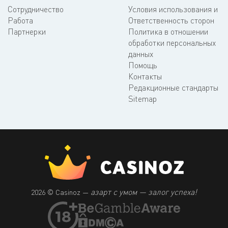
Сотрудничество
Условия использования и
Работа
Ответственность сторон
Партнерки
Политика в отношении
обработки персональных
данных
Помощь
Контакты
Редакционные стандарты
Sitemap
азарт с умом — залог успеха!
2026 © Casinoz —