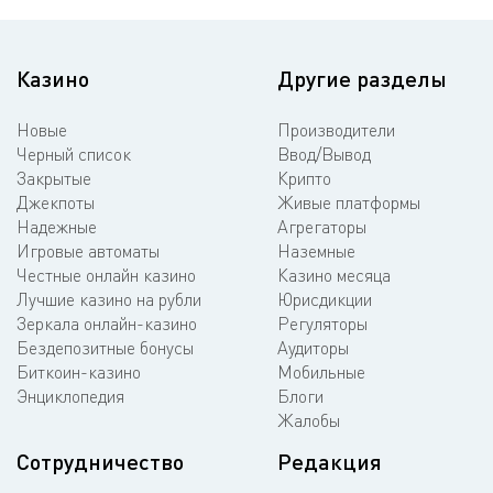
Казино
Другие разделы
Новые
Производители
Черный список
Ввод/Вывод
Закрытые
Крипто
Джекпоты
Живые платформы
Надежные
Агрегаторы
Игровые автоматы
Наземные
Честные онлайн казино
Казино месяца
Лучшие казино на рубли
Юрисдикции
Зеркала онлайн-казино
Регуляторы
Бездепозитные бонусы
Аудиторы
Биткоин-казино
Мобильные
Энциклопедия
Блоги
Жалобы
Сотрудничество
Редакция