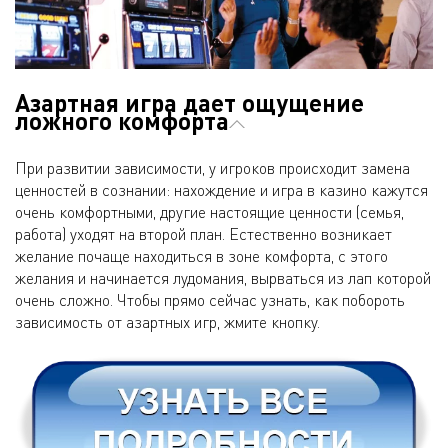
Азартная игра дает ощущение
ложного комфорта
При развитии зависимости, у игроков происходит замена
ценностей в сознании: нахождение и игра в казино кажутся
очень комфортными, другие настоящие ценности (семья,
работа) уходят на второй план. Естественно возникает
желание почаще находиться в зоне комфорта, с этого
желания и начинается лудомания, вырваться из лап которой
очень сложно. Чтобы прямо сейчас узнать, как побороть
зависимость от азартных игр, жмите кнопку.