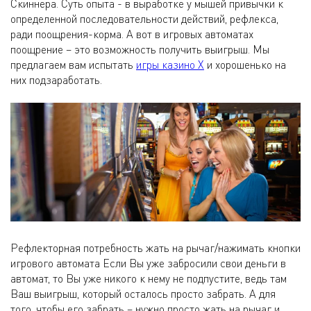
Скиннера. Суть опыта - в выработке у мышей привычки к
определенной последовательности действий, рефлекса,
ради поощрения-корма. А вот в игровых автоматах
поощрение – это возможность получить выигрыш. Мы
предлагаем вам испытать
игры казино Х
и хорошенько на
них подзаработать.
Рефлекторная потребность жать на рычаг/нажимать кнопки
игрового автомата Если Вы уже забросили свои деньги в
автомат, то Вы уже никого к нему не подпустите, ведь там
Ваш выигрыш, который осталось просто забрать. А для
того, чтобы его забрать – нужно просто жать на рычаг и