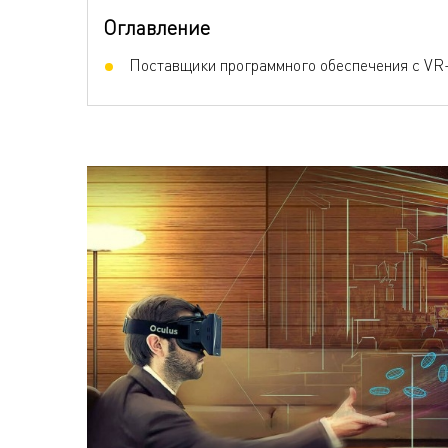
Оглавление
Поставщики программного обеспечения с VR