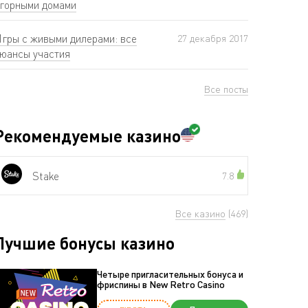
горными домами
гры с живыми дилерами: все
27 декабря 2017
юансы участия
Все посты
Рекомендуемые казино
Stake
7.8
Все казино
(469)
Лучшие бонусы казино
Четыре пригласительных бонуса и
фриспины в New Retro Casino