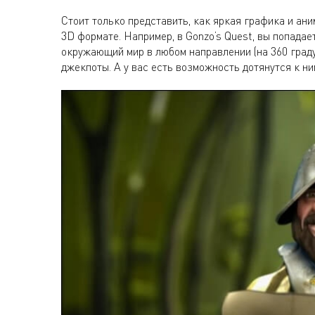
Стоит только представить, как яркая графика и ан
3D формате. Например, в Gonzo’s Quest, вы попадае
окружающий мир в любом направлении (на 360 граду
джекпоты. А у вас есть возможность дотянутся к ни