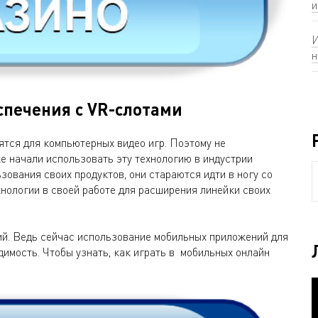
и
И
н
печения с VR-слотами
енятся для компьютерных видео игр. Поэтому не
же начали использовать эту технологию в индустрии
зования своих продуктов, они стараются идти в ногу со
нологии в своей работе для расширения линейки своих
й. Ведь сейчас использование мобильных приложений для
димость. Чтобы узнать, как играть в мобильных онлайн