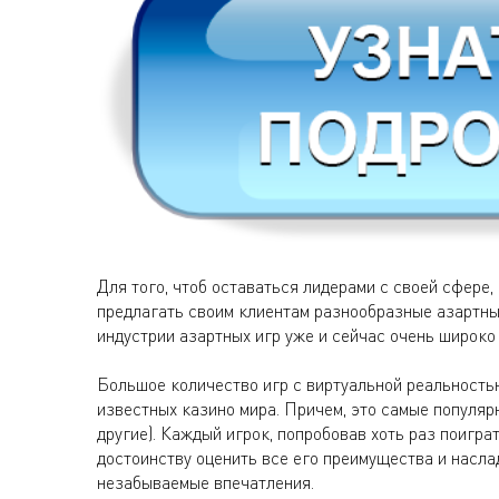
Для того, чтоб оставаться лидерами с своей сфере
предлагать своим клиентам разнообразные азартны
индустрии азартных игр уже и сейчас очень широко
Большое количество игр с виртуальной реальность
известных казино мира. Причем, это самые популярны
другие). Каждый игрок, попробовав хоть раз поигра
достоинству оценить все его преимущества и насла
незабываемые впечатления.