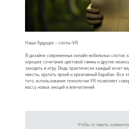
Наше будущее – слоты-VR
В дизайне современных онлайн мобильных слотов за
хорошее сочетание цветовой гаммы и другие нюанс
заходить в игру. Ведь практически каждый хочет в
квесты, крутить яркий и креативный барабан. Все 
того, использование технологии VR позволяет сове
массу новых эмоций и впечатлений.
Чтобы оставить коммента