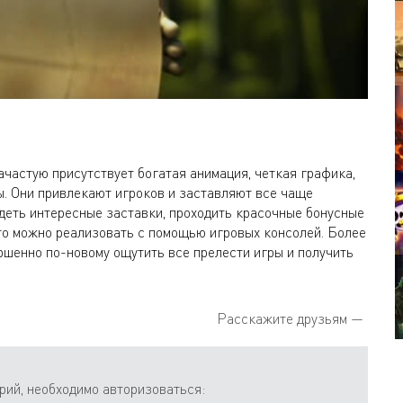
частую присутствует богатая анимация, четкая графика,
ы. Они привлекают игроков и заставляют все чаще
идеть интересные заставки, проходить красочные бонусные
это можно реализовать с помощью игровых консолей. Более
ршенно по-новому ощутить все прелести игры и получить
Расскажите друзьям —
рий, необходимо авторизоваться: