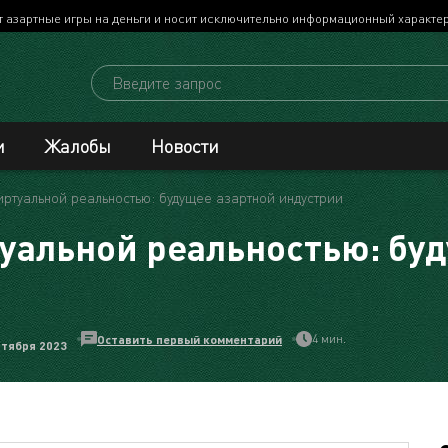
т азартные игры на деньги и носит исключительно информационный характе
и
Жалобы
Новости
иртуальной реальностью: будущее азартной индустрии
уальной реальностью: бу
4 мин.
Оставить первый комментарий
нтября 2023