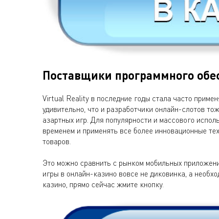
Поставщики программного обес
Virtual Reality в последние годы стала часто прим
удивительно, что и разработчики онлайн-слотов то
азартных игр. Для популярности и массового исполь
временем и применять все более инновационные тех
товаров.
Это можно сравнить с рынком мобильных приложени
игры в онлайн-казино вовсе не диковинка, а необхо
казино, прямо сейчас жмите кнопку.