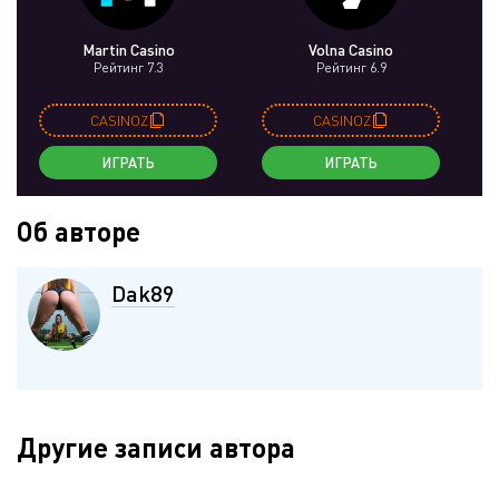
Martin Casino
Volna Casino
Рейтинг 7.3
Рейтинг 6.9
CASINOZ
CASINOZ
ИГРАТЬ
ИГРАТЬ
Об авторе
Dak89
Другие записи автора