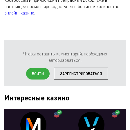
настоящее время широкодоступен в большом количестве
онлайн-казино
.
Чтобы оставить комментарий, необходимо
авторизоваться:
ВОЙТИ
ЗАРЕГИСТРИРОВАТЬСЯ
Интересные казино