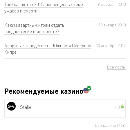
Тройка слотов 2018, посвященных теме
9 февраля 2018
ужасов и смерти
Каким азартным играм отдать
10 января 2018
предпочтение в интернете?
Азартные заведение на Южном и Северном
30 декабря 2017
Кипре
Все посты
Рекомендуемые казино
Stake
7.8
Все казино
(469)