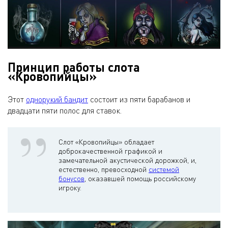
Принцип работы слота
«Кровопийцы»
Этот
однорукий бандит
состоит из пяти барабанов и
двадцати пяти полос для ставок.
Слот «Кровопийцы» обладает
доброкачественной графикой и
замечательной акустической дорожкой, и,
естественно, превосходной
системой
бонусов
, оказавшей помощь российскому
игроку.