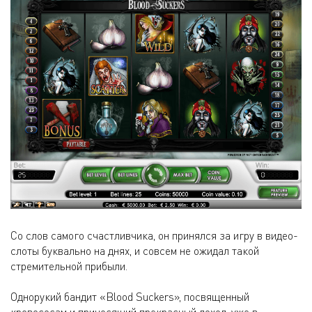
Со слов самого счастливчика, он принялся за игру в видео-
слоты буквально на днях, и совсем не ожидал такой
стремительной прибыли.
Однорукий бандит «Blood Suckers», посвященный
кровососам и приносящий прекрасный доход, уже в