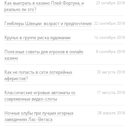
Как выиграть в казино Плей Фортуна, и
23 октября 2018
реально ли это?
Гемблеры Швеции: возраст и предпочтения
22 сентября 2018
Крупье в группе риска лудомании
16 сентября 2018
Полезные советы для игроков в онлайн
8 сентября 2018
казино
Как не попасть в сети лотерейных
20 августа 2018
аферистов?
Классические игровые автоматы vs
17 августа 2018
современные видео-слоты
Ночные клубы при лучших игорных
28 апреля 2018
заведениях Лас-Вегаса