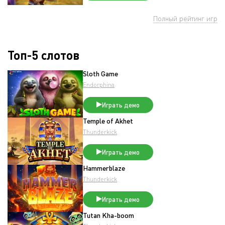
Полный рейтинг игр
Топ-5 слотов
Sloth Game
Endorphina
Играть демо
Temple of Akhet
Thunderkick
Играть демо
Hammerblaze
Thunderkick
Играть демо
Tutan Kha-boom