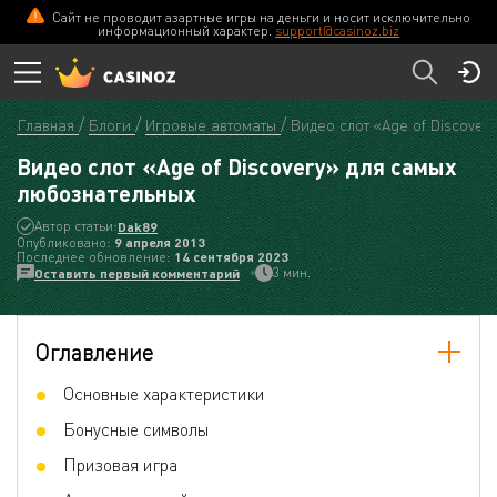
Сайт не проводит азартные игры на деньги и носит исключительно
информационный характер.
support@casinoz.biz
Главная
Блоги
Игровые автоматы
Видео слот «Age of Discover
Видео слот «Age of Discovery» для самых
любознательных
Автор статьи:
Dak89
Опубликовано:
9 апреля 2013
Последнее обновление:
14 сентября 2023
3 мин.
Оставить первый комментарий
Оглавление
Основные характеристики
Бонусные символы
Призовая игра