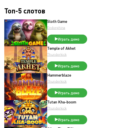
Топ-5 слотов
Sloth Game
Endorphina
Играть демо
Temple of Akhet
Thunderkick
Играть демо
Hammerblaze
Thunderkick
Играть демо
Tutan Kha-boom
Thunderkick
Играть демо