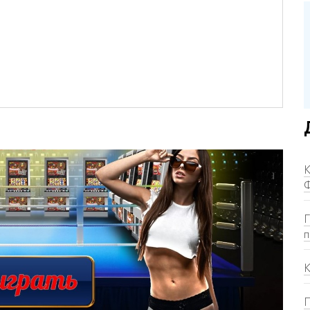
К
Ф
Г
п
К
П