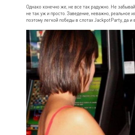
Однако конечно же, не все так радужно. Не забывай
не так уж и просто. Заведение, неважно, реальное 
поэтому легкой победы в слотах JackpotParty, да и 