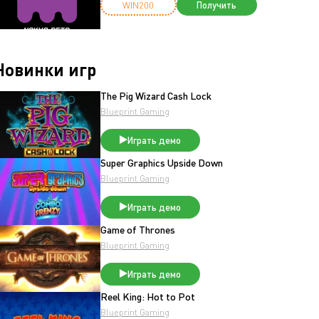
WIN200
Получить
Новинки игр
The Pig Wizard Cash Lock
Blueprint Gaming
Играть демо
Super Graphics Upside Down
Blueprint Gaming
Играть демо
Game of Thrones
Blueprint Gaming
Играть демо
Reel King: Hot to Pot
Blueprint Gaming