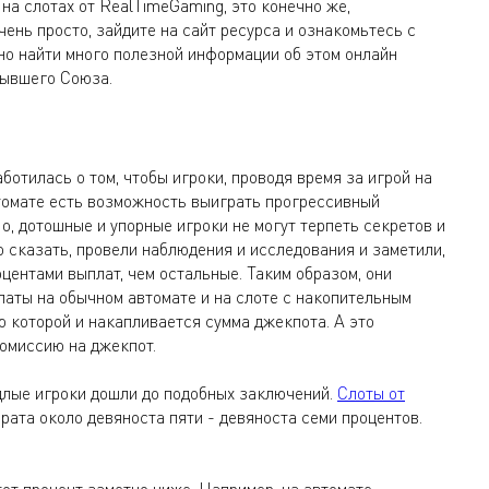
 на слотах от RealTimeGaming, это конечно же,
чень просто, зайдите на сайт ресурса и ознакомьтесь с
но найти много полезной информации об этом онлайн
 бывшего Союза.
отилась о том, чтобы игроки, проводя время за игрой на
автомате есть возможность выиграть прогрессивный
Но, дотошные и упорные игроки не могут терпеть секретов и
о сказать, провели наблюдения и исследования и заметили,
центами выплат, чем остальные. Таким образом, они
латы на обычном автомате и на слоте с накопительным
 которой и накапливается сумма джекпота. А это
комиссию на джекпот.
длые игроки дошли до подобных заключений.
Слоты от
врата около девяноста пяти - девяноста семи процентов.
этот процент заметно ниже. Например, на автомате