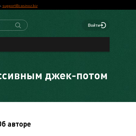
р.
support@casinoz.biz
Войти
ессивным джек-потом
Об авторе