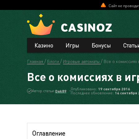
Сайт не проводи
Казино
Игры
Бонусы
Стать
Главная
Блоги
Игровые автоматы
Все о комиссиях 
Все о комиссиях в и
Опубликовано:
19 сентября 2016
Автор статьи:
Dak89
Последнее обновление:
14 сентября 
Оглавление