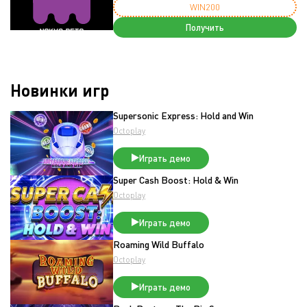
WIN200
Получить
Новинки игр
Supersonic Express: Hold and Win
Octoplay
Играть демо
Super Cash Boost: Hold & Win
Octoplay
Играть демо
Roaming Wild Buffalo
Octoplay
Играть демо