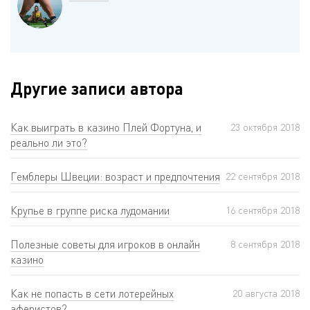
Другие записи автора
Как выиграть в казино Плей Фортуна, и
23 октября 2018
реально ли это?
Гемблеры Швеции: возраст и предпочтения
22 сентября 2018
Крупье в группе риска лудомании
16 сентября 2018
Полезные советы для игроков в онлайн
8 сентября 2018
казино
Как не попасть в сети лотерейных
20 августа 2018
аферистов?