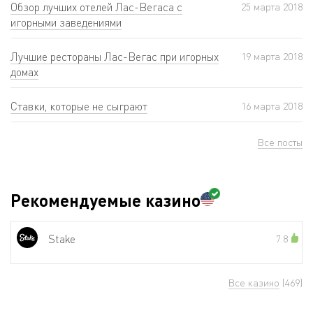
Обзор лучших отелей Лас-Вегаса с
25 мартa 2018
игорными заведениями
Лучшие рестораны Лас-Вегас при игорных
19 мартa 2018
домах
Ставки, которые не сыграют
16 мартa 2018
Все посты
Рекомендуемые казино
Stake
7.8
Все казино
(469)