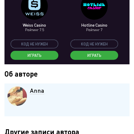
Weiss Casino
Hotline Casino
Рейтинг 7.5
Рейтинг 7
КОД НЕ НУЖЕН
КОД НЕ НУЖЕН
ИГРАТЬ
ИГРАТЬ
Об авторе
Anna
Другие записи автора