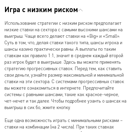
Игра с низким риском
Использование стратегии с низким риском предполагает
низкие ставки на сектора с самыми высокими шансами на
выигрыш. Чаще всего делают ставки на «Big» и «Small».
Суть в том, что, делая ставки такого типа, шансы игрока и
шансы казино практически равны. А выплаты по таким
ставкам как правило 1:1, значит в среднем каждый второй
раз игрок будет в выигрыше. Здесь вы можете применять
стратегию прогрессивных ставок. Перед тем, как ставить
свои деньги, узнайте размер максимальной и минимальной
ставки на эти сектора. С системами прогрессивных ставок
вы можете ознакомиться в интернете. Предпочитайте
системы с равными шансами, такие как красное-черное,
чет-нечет и так далее. Чтобы подробнее узанть о шансах на
выигрыш в сик бо, жмите кнопку.
Еще одна возможность играть с минимальными рисками –
ставки на комбинации (на 2 числа). При таких ставках