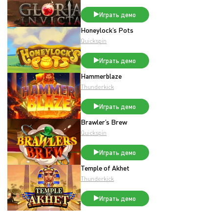
Играть демо
Honeylock’s Pots
Quickspin
Играть демо
Hammerblaze
Thunderkick
Играть демо
Brawler’s Brew
Quickspin
Играть демо
Temple of Akhet
Thunderkick
Играть демо