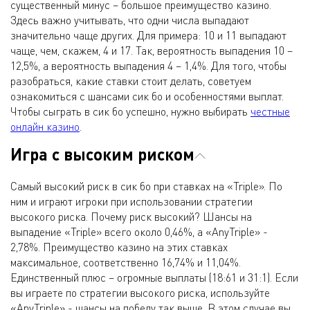
существенный минус – большое преимущество казино.
Здесь важно учитывать, что одни числа выпадают
значительно чаще других. Для примера: 10 и 11 выпадают
чаще, чем, скажем, 4 и 17. Так, вероятность выпадения 10 –
12,5%, а вероятность выпадения 4 – 1,4%. Для того, чтобы
разобраться, какие ставки стоит делать, советуем
ознакомиться с шансами сик бо и особенностями выплат.
Чтобы сыграть в сик бо успешно, нужно выбирать
честные
онлайн казино
.
Игра с высоким риском
Самый высокий риск в сик бо при ставках на «Triple». По
ним и играют игроки при использовании стратегии
высокого риска. Почему риск высокий? Шансы на
выпадение «Triple» всего около 0,46%, а «AnyTriple» -
2,78%. Преимущество казино на этих ставках
максимальное, соответственно 16,74% и 11,04%.
Единственный плюс – огромные выплаты (18:61 и 31:1). Если
вы играете по стратегии высокого риска, используйте
«AnyTriple» - шансы на победу так выше. В этом случае вы