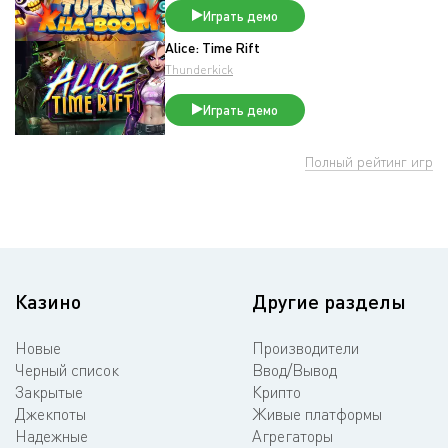
Играть демо
Alice: Time Rift
Thunderkick
Играть демо
Полный рейтинг игр
Казино
Другие разделы
Новые
Производители
Черный список
Ввод/Вывод
Закрытые
Крипто
Джекпоты
Живые платформы
Надежные
Агрегаторы