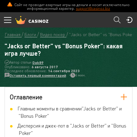
Сайт не проводит азартные игры на деньги и носит исключительно
информационный характер.
support@casinoz.biz
Главная
Блоги
Видео покер
"Jacks or Better" vs "Bonus Poker"
"Jacks or Better" vs "Bonus Poker": какая
игра лучше?
Автор статьи:
Dak89
Опубликовано:
6 августа 2017
Последнее обновление:
14 сентября 2023
6 мин.
Оставить первый комментарий
Оглавление
Главные моменты в сравнении"Jacks or Better" и
"Bonus Poker"
Дисперсия и джек-пот в "Jacks or Better" и "Bonus
Poker"