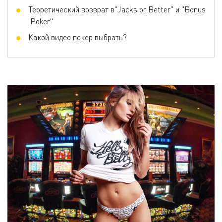
Теоретический возврат в"Jacks or Better" и "Bonus
Poker"
Какой видео покер выбрать?