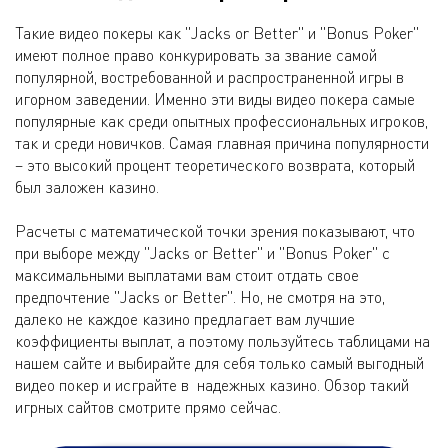
Такие видео покеры как "Jacks or Better" и "Bonus Poker"
имеют полное право конкурировать за звание самой
популярной, востребованной и распространенной игры в
игорном заведении. Именно эти виды видео покера самые
популярные как среди опытных профессиональных игроков,
так и среди новичков. Самая главная причина популярности
– это высокий процент теоретического возврата, который
был заложен казино.
Расчеты с математической точки зрения показывают, что
при выборе между "Jacks or Better" и "Bonus Poker" с
максимальными выплатами вам стоит отдать свое
предпочтение "Jacks or Better". Но, не смотря на это,
далеко не каждое казино предлагает вам лучшие
коэффициенты выплат, а поэтому пользуйтесь таблицами на
нашем сайте и выбирайте для себя только самый выгодный
видео покер и исграйте в надежных казино. Обзор такий
игрных сайтов смотрите прямо сейчас.