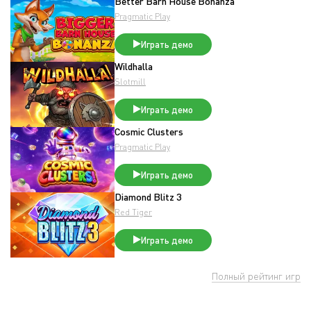
Better Barn House Bonanza
Pragmatic Play
Играть демо
Wildhalla
Slotmill
Играть демо
Cosmic Clusters
Pragmatic Play
Играть демо
Diamond Blitz 3
Red Tiger
Играть демо
Полный рейтинг игр