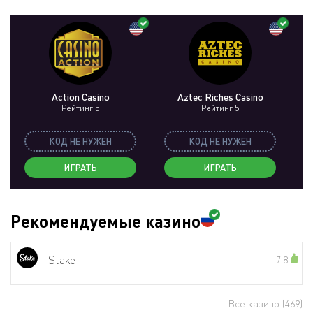
Action Casino
Aztec Riches Casino
Рейтинг 5
Рейтинг 5
КОД НЕ НУЖЕН
КОД НЕ НУЖЕН
ИГРАТЬ
ИГРАТЬ
Рекомендуемые казино
Stake
7.8
Все казино
(469)