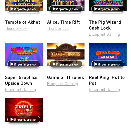
Играть демо
Играть демо
Играть демо
Temple of Akhet
Alice: Time Rift
The Pig Wizard
Cash Lock
Thunderkick
Thunderkick
Blueprint Gaming
Играть демо
Играть демо
Играть демо
Super Graphics
Game of Thrones
Reel King: Hot to
Upside Down
Pot
Blueprint Gaming
Blueprint Gaming
Blueprint Gaming
Играть демо