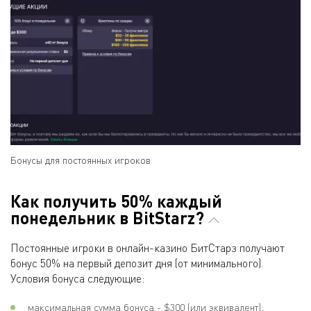
Бонусы для постоянных игроков
Как получить 50% каждый
понедельник в BitStarz?
Постоянные игроки в онлайн-казино БитСтарз получают
бонус 50% на первый депозит дня (от минимального).
Условия бонуса следующие:
максимальная сумма бонуса - $300 (или эквивалент);