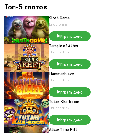
Топ-5 слотов
Sloth Game
Endorphina
Играть демо
Temple of Akhet
Thunderkick
Играть демо
Hammerblaze
Thunderkick
Играть демо
Tutan Kha-boom
Thunderkick
Играть демо
Alice: Time Rift