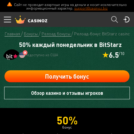
Сайт не проводит азартные игры на деньги и носит исключительно
50% каждый понедельник в BitStarz
ПЕРЕЙТИ
информационный характер.
support@casinoz.biz
Главная
Бонусы
Релоад бонусы
Релоад-бонус BitStarz casino
50% каждый понедельник в BitStarz
6.5
/10
Недоступно из США
Получить бонус
Обзор казино и отзывы игроков
50%
бонус