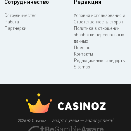
Сотрудничество
Редакция
Сотрудничество
Условия использования и
Работа
Ответственность сторон
Партнерки
Политика в отношении
обработки персональных
данных
Помощь
Контакты
Редакционные стандарты
Sitemap
азарт с умом — залог успеха!
2026 © Casinoz —