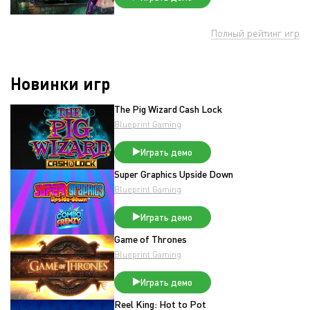
Полный рейтинг игр
Новинки игр
The Pig Wizard Cash Lock
Blueprint Gaming
Играть демо
Super Graphics Upside Down
Blueprint Gaming
Играть демо
Game of Thrones
Blueprint Gaming
Играть демо
Reel King: Hot to Pot