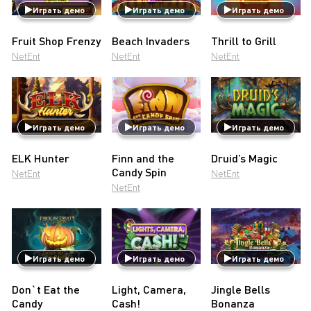
Играть демо
Играть демо
Играть демо
Fruit Shop Frenzy
Beach Invaders
Thrill to Grill
NetEnt
NetEnt
NetEnt
Играть демо
Играть демо
Играть демо
ELK Hunter
Finn and the
Druid’s Magic
Candy Spin
NetEnt
NetEnt
NetEnt
Играть демо
Играть демо
Играть демо
Don`t Eat the
Light, Camera,
Jingle Bells
Candy
Cash!
Bonanza