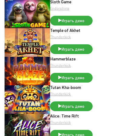
Sloth Game
Endorphina
Играть демо
Temple of Akhet
Thunderkick
Играть демо
Hammerblaze
Thunderkick
Играть демо
Tutan Kha-boom
Thunderkick
Играть демо
Alice: Time Rift
Thunderkick
Играть демо