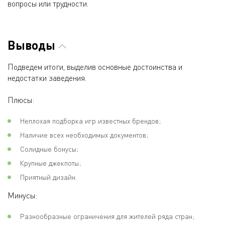
вопросы или трудности.
Выводы
Подведем итоги, выделив основные достоинства и
недостатки заведения.
Плюсы:
Неплохая подборка игр известных брендов;
Наличие всех необходимых документов;
Солидные бонусы;
Крупные джекпоты;
Приятный дизайн.
Минусы:
Разнообразные ограничения для жителей ряда стран;