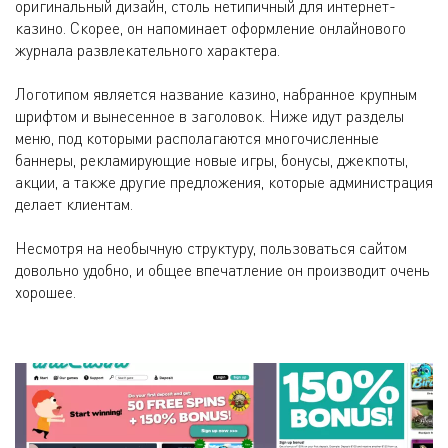
оригинальный дизайн, столь нетипичный для интернет-
казино. Скорее, он напоминает оформление онлайнового
журнала развлекательного характера.
Логотипом является название казино, набранное крупным
шрифтом и вынесенное в заголовок. Ниже идут разделы
меню, под которыми располагаются многочисленные
баннеры, рекламирующие новые игры, бонусы, джекпоты,
акции, а также другие предложения, которые администрация
делает клиентам.
Несмотря на необычную структуру, пользоваться сайтом
довольно удобно, и общее впечатление он производит очень
хорошее.