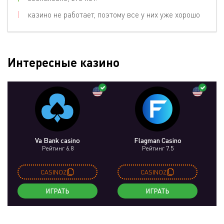
казино не работает, поэтому все у них уже хорошо
Интересные казино
Va Bank casino
Flagman Casino
Рейтинг 6.8
Рейтинг 7.5
CASINOZ
CASINOZ
ИГРАТЬ
ИГРАТЬ