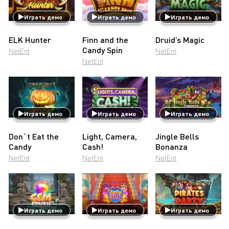
Играть демо
Играть демо
Играть демо
ELK Hunter
Finn and the
Druid’s Magic
Candy Spin
NetEnt
NetEnt
NetEnt
Играть демо
Играть демо
Играть демо
Don`t Eat the
Light, Camera,
Jingle Bells
Candy
Cash!
Bonanza
NetEnt
NetEnt
NetEnt
Играть демо
Играть демо
Играть демо