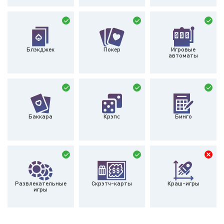
Блэкджек
Покер
Игровые
автоматы
Баккара
Крэпс
Бинго
Развлекательные
Скрэтч-карты
Краш-игры
игры