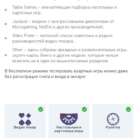
Table Games – впечатляющая подборка настольных и
карточных игр;
Jackpot – модели с прогрессивными джекпотами от
Microgaming, NetEnt и других производителей;
Video Poker – неплохой список известных и редких
разновидностей видео-покера;
Other – здесь собраны аркадные и развлекательные игры,
скрэтч-карты, бинго и другие модели, которые нельзя
включить ни в один из вышеописанных разделов.
В бесплатном режиме тестировать азартные игры можно даже
без регистрации счета и входа в аккаунт.
Видео покер
Настольные и
Рулетка
карточные игры