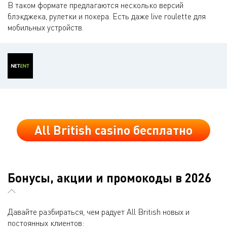
В таком формате предлагаются несколько версий
блэкджека, рулетки и покера. Есть даже live roulette для
мобильных устройств.
All British casino бесплатно
Бонусы, акции и промокоды в 2026
Давайте разбираться, чем радует All British новых и
постоянных клиентов: