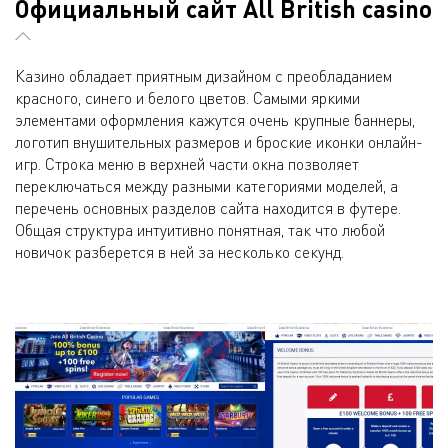
Официальный сайт All British casino
Казино обладает приятным дизайном с преобладанием
красного, синего и белого цветов. Самыми яркими
элементами оформления кажутся очень крупные баннеры,
логотип внушительных размеров и броские иконки онлайн-
игр. Строка меню в верхней части окна позволяет
переключаться между разными категориями моделей, а
перечень основных разделов сайта находится в футере.
Общая структура интуитивно понятная, так что любой
новичок разберется в ней за несколько секунд.