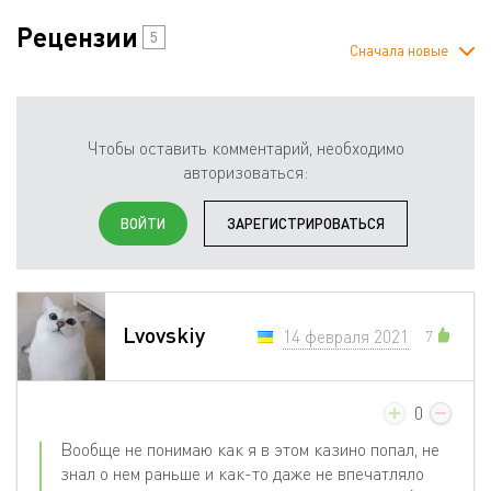
Рецензии
5
Сначала новые
Чтобы оставить комментарий, необходимо
авторизоваться:
ВОЙТИ
ЗАРЕГИСТРИРОВАТЬСЯ
Lvovskiy
14 февраля 2021
7
0
Вообще не понимаю как я в этом казино попал, не
знал о нем раньше и как-то даже не впечатляло