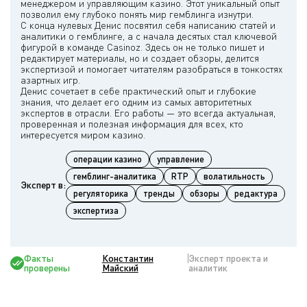
менеджером и управляющим казино. Этот уникальный опыт
позволил ему глубоко понять мир гемблинга изнутри.
С конца нулевых Денис посвятил себя написанию статей и
аналитики о гемблинге, а с начала десятых стал ключевой
фигурой в команде Casinoz. Здесь он не только пишет и
редактирует материалы, но и создает обзоры, делится
экспертизой и помогает читателям разобраться в тонкостях
азартных игр.
Денис сочетает в себе практический опыт и глубокие
знания, что делает его одним из самых авторитетных
экспертов в отрасли. Его работы — это всегда актуальная,
проверенная и полезная информация для всех, кто
операции казино
управление
гемблинг-аналитика
RTP
волатильность
Эксперт в:
регуляторика
тренды
обзоры
редактура
экспертиза
Факты
Константин
Эксперт проекта и
проверены
Майский
аналитик