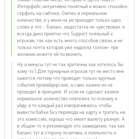
Интерфейс интуитивно понятный и можно спокойно
серфить на сайтике, Games в нормальном
количестве, и у меня на ум приходит только одно
слово и это - Баланс, недостатка не чувствовал. и
всегда дико приятно что Support лояльный к
игрокам, так как есть много способов связи, и не
только почта которая уже надоела толком- при
желании можете ей позвонить.
Ну а минусы тут не так критичны как хотелось бы
кому-то:) Для турнирных игроков тут не место мне
кажется, потому что проводят только крупные
события провайдерские, а само казино их не
проводит в принципе. И если не сделает казино
нормальное количество платежек то психану и
уйду, а то каждый раз изворачиваюсь чтобы
вывести бабки без перевода на карту и тратить на
это комиссию, хорошо что имеет валюту разную. А
в общем-то я рекомендую это зааведение, так как
баланс тут в сторону позитива, и лояльность к