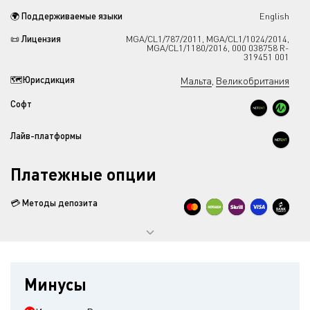
🌍 Поддерживаемые языки
English
📜 Лицензия
MGA/CL1/787/2011, MGA/CL1/1024/2014,
MGA/CL1/1180/2016, 000 038758 R-
319451 001
🗺️Юрисдикция
Мальта
,
Великобритания
Софт
Лайв-платформы
Платежные опции
💳 Методы депозита
Контактные данные
Минусы
Support
E-mail поддержки