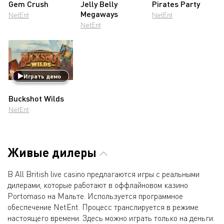
Gem Crush
Jelly Belly
Pirates Party
Megaways
NetEnt
NetEnt
NetEnt
Играть демо
Buckshot Wilds
NetEnt
Живые дилеры
В All British live casino предлагаются игры с реальными
дилерами, которые работают в оффлайновом казино
Portomaso на Мальте. Используется программное
обеспечение NetEnt. Процесс транслируется в режиме
настоящего времени. Здесь можно играть только на деньги.