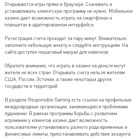
Открываются игры прямо в браузере. Скачивать и
устанавливать клиентскую программу не нужно. Мобильное
казино дает возможность играть на смартфонах и
планшетах в адаптированном интерфейсе.
Регистрация счета проходит за пару минут. Внимательно
заполните небольшую анкету и следуйте инструкциям. На
сайте доступен пошаговый мануал для новичков.
Обратите внимание, что играть в казино на деньги могут
жители не всех стран. Открывать счета нельзя жителям
США, России, Эстонии, а также некоторых других
государств и территорий.
В разделе Responsible Gaming есть ссылки на профильные
международные организации, занимающиеся проблемами
лудомании. В рамках программы борьбы с развитием
игромании у клиентов казино дает возможность
пользователям устанавливать разного рода временные и
финансовые лимиты, приостанавливать действие аккаунта