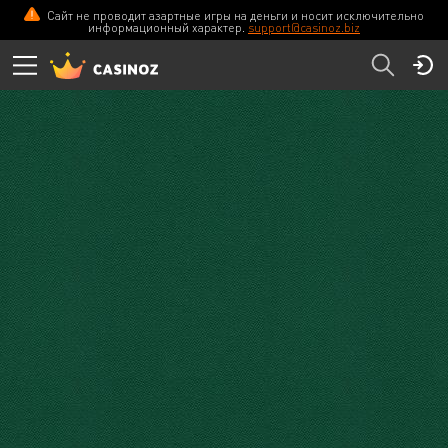
Сайт не проводит азартные игры на деньги и носит исключительно
All British casino
ПЕРЕЙТИ
информационный характер.
support@casinoz.biz