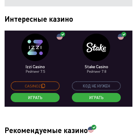
Интересные казино
Izzi Casino
Stake Casino
Рейтинг 7.5
Рейтинг 7.8
CASINOZ
КОД НЕ НУЖЕН
ИГРАТЬ
ИГРАТЬ
Рекомендуемые казино