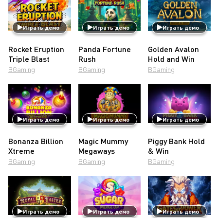
Играть демо
Играть демо
Играть демо
Rocket Eruption
Panda Fortune
Golden Avalon
Triple Blast
Rush
Hold and Win
BGaming
BGaming
BGaming
Играть демо
Играть демо
Играть демо
Bonanza Billion
Magic Mummy
Piggy Bank Hold
Xtreme
Megaways
& Win
BGaming
BGaming
BGaming
Играть демо
Играть демо
Играть демо