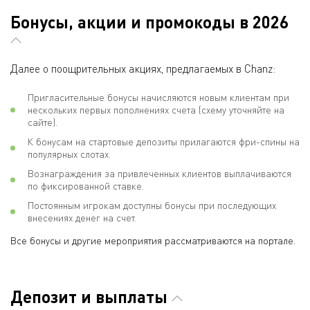
Бонусы, акции и промокоды в 2026
Далее о поощрительных акциях, предлагаемых в Chanz:
Пригласительные бонусы начисляются новым клиентам при
нескольких первых пополнениях счета (схему уточняйте на
сайте).
К бонусам на стартовые депозиты прилагаются фри-спины на
популярных слотах.
Вознаграждения за привлеченных клиентов выплачиваются
по фиксированной ставке.
Постоянным игрокам доступны бонусы при последующих
внесениях денег на счет.
Все бонусы и другие мероприятия рассматриваются на портале.
Депозит и выплаты