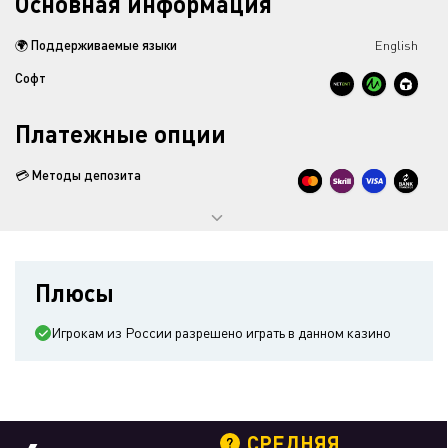
Основная информация
🌍 Поддерживаемые языки
English
Софт
Платежные опции
💳 Методы депозита
Плюсы
Игрокам из России разрешено играть в данном казино
СРЕДНЯЯ