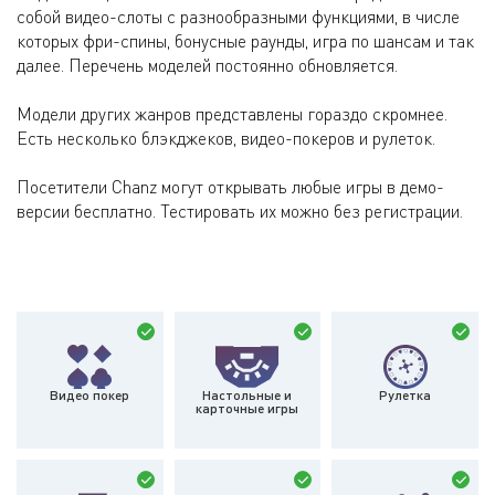
собой видео-слоты с разнообразными функциями, в числе
которых фри-спины, бонусные раунды, игра по шансам и так
далее. Перечень моделей постоянно обновляется.
Модели других жанров представлены гораздо скромнее.
Есть несколько блэкджеков, видео-покеров и рулеток.
Посетители Chanz могут открывать любые игры в демо-
версии бесплатно. Тестировать их можно без регистрации.
Видео покер
Настольные и
Рулетка
карточные игры