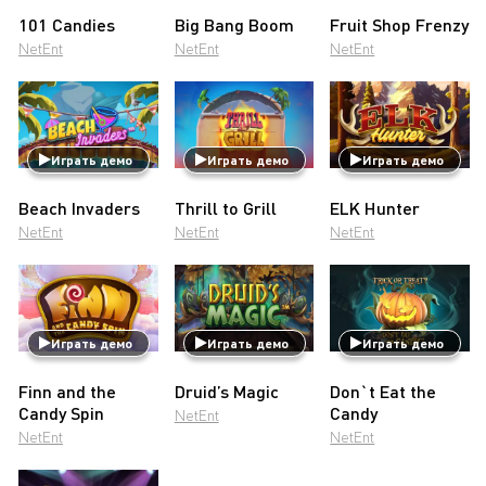
101 Candies
Big Bang Boom
Fruit Shop Frenzy
NetEnt
NetEnt
NetEnt
Играть демо
Играть демо
Играть демо
Beach Invaders
Thrill to Grill
ELK Hunter
NetEnt
NetEnt
NetEnt
Играть демо
Играть демо
Играть демо
Finn and the
Druid’s Magic
Don`t Eat the
Candy Spin
Candy
NetEnt
NetEnt
NetEnt