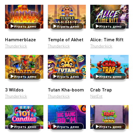
Играть демо
Играть демо
Играть демо
Hammerblaze
Temple of Akhet
Alice: Time Rift
Thunderkick
Thunderkick
Thunderkick
Играть демо
Играть демо
Играть демо
3 Wildos
Tutan Kha-boom
Crab Trap
Thunderkick
Thunderkick
NetEnt
Играть демо
Играть демо
Играть демо