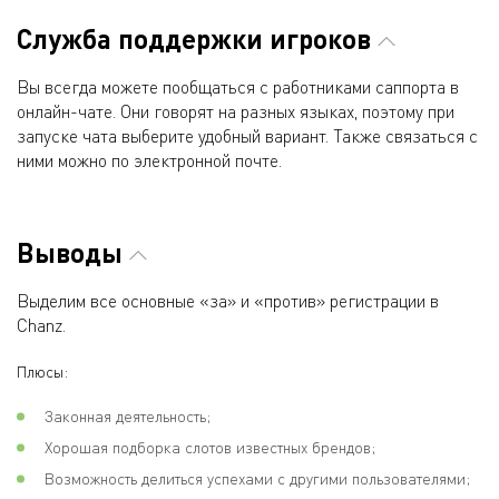
Служба поддержки игроков
Вы всегда можете пообщаться с работниками саппорта в
онлайн-чате. Они говорят на разных языках, поэтому при
запуске чата выберите удобный вариант. Также связаться с
ними можно по электронной почте.
Выводы
Выделим все основные «за» и «против» регистрации в
Chanz.
Плюсы:
Законная деятельность;
Хорошая подборка слотов известных брендов;
Возможность делиться успехами с другими пользователями;