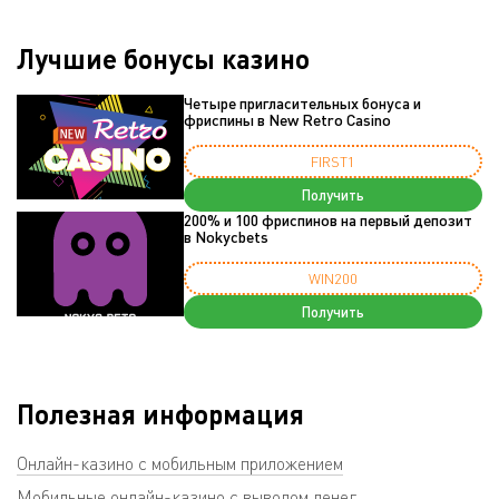
Лучшие бонусы казино
Четыре пригласительных бонуса и
фриспины в New Retro Casino
FIRST1
Получить
200% и 100 фриспинов на первый депозит
в Nokycbets
WIN200
Получить
Полезная информация
Онлайн-казино с мобильным приложением
Мобильные онлайн-казино с выводом денег