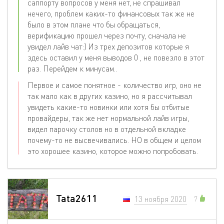
саппорту вопросов у меня нет, не спрашивал
нечего, проблем каких-то финансовых так же не
было в этом плане что бы обращаться,
верификацию прошел через почту, сначала не
увидел лайв чат:) Из трех депозитов которые я
здесь оставил у меня выводов 0 , не повезло в этот
раз. Перейдем к минусам..
Первое и самое понятное - количество игр, оно не
так мало как в других казино, но я рассчитывал
увидеть какие-то новинки или хотя бы отбитые
провайдеры, так же нет нормальной лайв игры,
видел парочку столов но в отдельной вкладке
почему-то не высвечивались. НО в общем и целом
это хорошее казино, которое можно попробовать.
Tata2611
13 ноября 2020
7