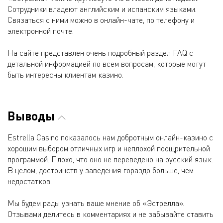
Сотрудники владеют английским и испанским языками.
Связаться с ними можно в онлайн-чате, по телефону и
электронной почте.
На сайте представлен очень подробный раздел FAQ с
детальной информацией по всем вопросам, которые могут
быть интересны клиентам казино.
Выводы
Estrella Casino показалось нам добротным онлайн-казино с
хорошим выбором отличных игр и неплохой поощрительной
программой. Плохо, что оно не переведено на русский язык.
В целом, достоинств у заведения гораздо больше, чем
недостатков.
Мы будем рады узнать ваше мнение об «Эстрелла».
Отзывами делитесь в комментариях и не забывайте ставить