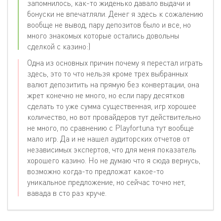
запомнилось, как-то жиденько давало выдачи и
бонуски не впечатляли. Денег я здесь к сожалению
вообще не вывод, пару депозитов было и все, но
много знакомых которые остались довольны
сделкой с казино:)
Одна из основных причин почему я перестал играть
здесь, это то что нельзя кроме трех выбранных
валют депозитить на прямую без конвертации, она
жрет конечно не много, но если пару десятков
сделать то уже сумма существенная, игр хорошее
количество, но вот провайдеров тут действительно
не много, по сравнению с Playfortuna тут вообще
мало игр. Да и не нашел аудиторских отчетов от
независимых экспертов, что для меня показатель
хорошего казино. Но не думаю что я сюда вернусь,
возможно когда-то предложат какое-то
уникальное предложение, но сейчас точно нет,
вавада в сто раз круче.