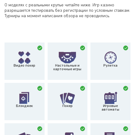
О моделях с реальными крупье читайте ниже. Игр казино
разрешается тестировать без регистрации по условным ставкам.
Турниры на момент написания обзора не проводились.
Видео покер
Настольные и
Рулетка
карточные игры
Блэкджек
Покер
Игровые
автоматы