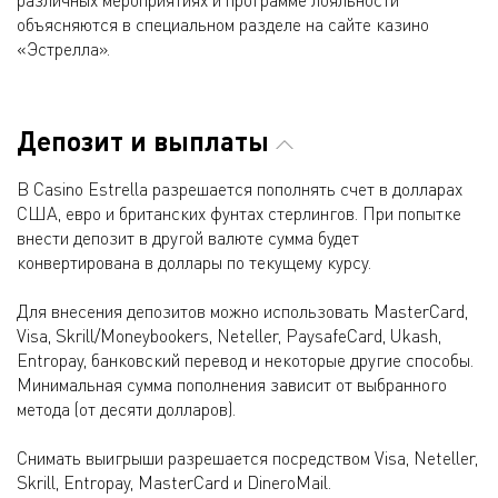
объясняются в специальном разделе на сайте казино
«Эстрелла».
Депозит и выплаты
В Casino Estrella разрешается пополнять счет в долларах
США, евро и британских фунтах стерлингов. При попытке
внести депозит в другой валюте сумма будет
конвертирована в доллары по текущему курсу.
Для внесения депозитов можно использовать MasterCard,
Visa, Skrill/Moneybookers, Neteller, PaysafeCard, Ukash,
Entropay, банковский перевод и некоторые другие способы.
Минимальная сумма пополнения зависит от выбранного
метода (от десяти долларов).
Снимать выигрыши разрешается посредством Visa, Neteller,
Skrill, Entropay, MasterCard и DineroMail.