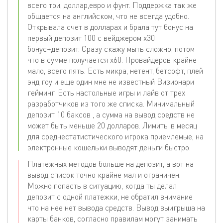
всего три, доллар,евро и фунт. Поддержка так же
общается на английском, что не всегда удобно.
Открывала счет в долларах и брала тут бонус на
первый депозит 100 с вейджером х30
бонус+депозит. Сразу скажу мыть сложно, потом
что в сумме получается х60. Провайдеров крайне
мало, всего пять. Есть микра, нетент, бетсофт, плей
энд гоу и еще один мне не известный Визионари
гейминг. Есть настольные игры и лайв от трех
разработчиков из того же списка. Минимальный
депозит 10 баксов , а сумма на вывод средств не
может быть меньше 20 долларов. Лимиты в месяц
для среднестатистического игрока приемлемые, на
электронные кошельки выводят деньги быстро.
Платежных методов больше на депозит, а вот на
вывод список точно крайне мал и ограничен.
Можно попасть в ситуацию, когда ты делал
депозит с одной платежки, не обратил внимание
что на нее нет вывода средств. Вывод выигрыша на
карты банков, согласно правилам могут занимать