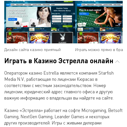
Дизайн сайта казино приятный
Играть можно прямо в брау
Играть в Казино Эстрелла онлайн
Оператором казино Estrella является компания Starfish
Media N.V., работающая по лицензии Кюрасао в
соответствии с местным законодательством. Номер
лицензии, юридический адрес главного офиса и другую
важную информацию о владельцах вы найдете на сайте.
Казино «Эстрелла» работает на софте Microgaming, Betsoft
Gaming, NextGen Gaming, Leander Games и некоторых
других производителей. Игры с живыми дилерами