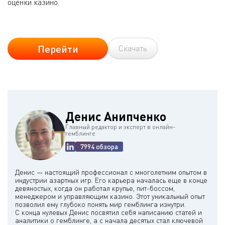
оценки казино.
Перейти
Скачать
Денис Анипченко
Главный редактор и эксперт в онлайн-
гемблинге
7994 обзора
Денис — настоящий профессионал с многолетним опытом в
индустрии азартных игр. Его карьера началась еще в конце
девяностых, когда он работал крупье, пит-боссом,
менеджером и управляющим казино. Этот уникальный опыт
позволил ему глубоко понять мир гемблинга изнутри.
С конца нулевых Денис посвятил себя написанию статей и
аналитики о гемблинге, а с начала десятых стал ключевой