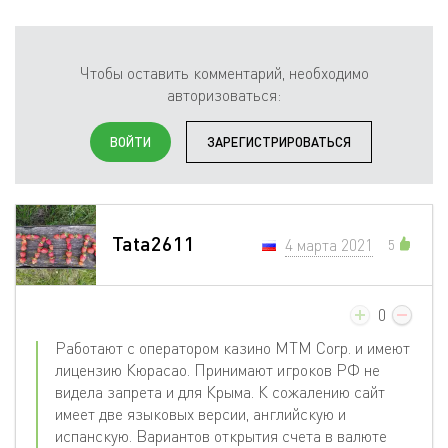
Чтобы оставить комментарий, необходимо
авторизоваться:
ВОЙТИ
ЗАРЕГИСТРИРОВАТЬСЯ
Tata2611
4 мартa 2021
5
0
Работают с оператором казино MTM Corp. и имеют
лицензию Кюрасао. Принимают игроков РФ не
видела запрета и для Крыма. К сожалению сайт
имеет две языковых версии, английскую и
испанскую. Вариантов открытия счета в валюте