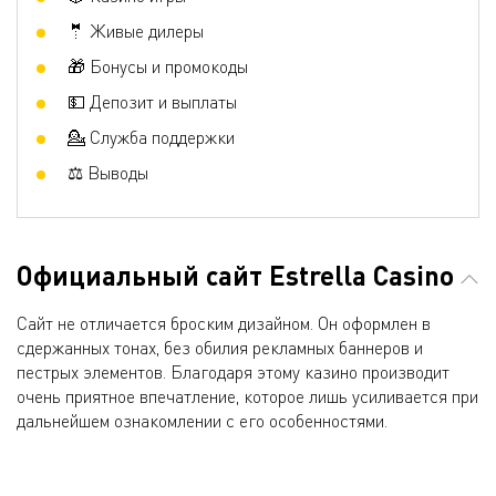
🤵 Живые дилеры
🎁 Бонусы и промокоды
💵 Депозит и выплаты
💁 Служба поддержки
⚖ Выводы
Официальный сайт Estrella Casino
Сайт не отличается броским дизайном. Он оформлен в
сдержанных тонах, без обилия рекламных баннеров и
пестрых элементов. Благодаря этому казино производит
очень приятное впечатление, которое лишь усиливается при
дальнейшем ознакомлении с его особенностями.