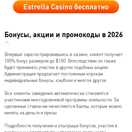
Estrella Casino бесплатно
Бонусы, акции и промокоды в 2026
Впервые зарегистрировавшись в казино, клиент получает
100% бонус размером до $100. Впоследствии он также
будет принимать участие в других подобных акциях.
Администрация предлагает постоянным игрокам
индивидуальные бонусы, кэшбэки и многое другое.
Все клиенты заведения автоматически становятся
участниками многоуровневой программы лояльности. За
сделанные ставки им начисляются баллы, которые можно
менять на деньги и призы.
Подробности получения и отыгрыша бонусов, участия в
различных мероприятиях и программе лояльности