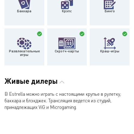
Баккара
Крэпс
Бинго
Развлекательные
Скрэтч-карты
Краш-игры
игры
Живые дилеры
В Estrella можно играть с настоящими крупье в рулетку,
баккара и блэкджек. Трансляция ведется из студий,
принадлежащих ViG и Microgaming.