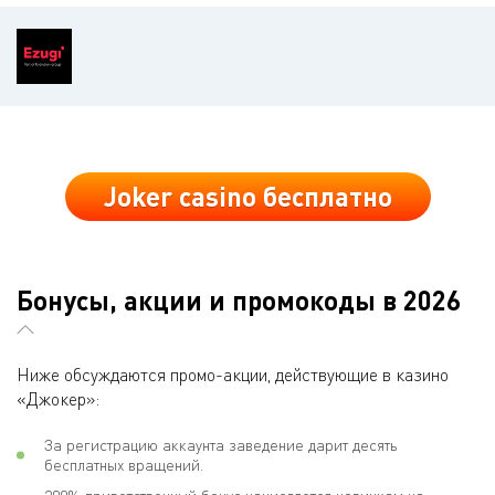
Joker casino бесплатно
Бонусы, акции и промокоды в 2026
Ниже обсуждаются промо-акции, действующие в казино
«Джокер»:
За регистрацию аккаунта заведение дарит десять
бесплатных вращений.