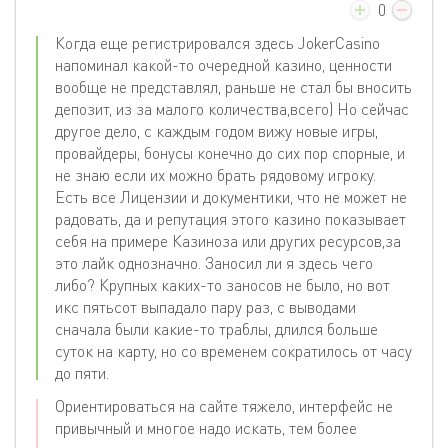
0
Когда еще регистрировался здесь JokerCasino
напоминал какой-то очередной казино, ценности
вообще не представлял, раньше не стал бы вносить
депозит, из за малого количества,всего) Но сейчас
другое дело, с каждым годом вижу новые игры,
провайдеры, бонусы конечно до сих пор спорные, и
не знаю если их можно брать рядовому игроку.
Есть все Лицензии и документики, что не может не
радовать, да и репутация этого казино показывает
себя на примере Казиноза или других ресурсов,за
это лайк однозначно. Заносил ли я здесь чего
либо? Крупных каких-то заносов не было, но вот
икс пятьсот выпадало пару раз, с выводами
сначала были какие-то траблы, длился больше
суток на карту, но со временем сократилось от часу
до пяти.
Ориентироваться на сайте тяжело, интерфейс не
привычный и многое надо искать, тем более