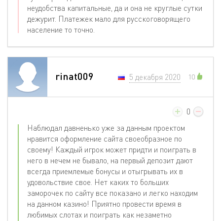
неудобства капитальные, да и она не круглые сутки
дежурит. Платежек мало для русскоговорящего
население то точно.
rinat009
5 декабря 2020
10
0
Наблюдал давненько уже за данным проектом
нравится оформление сайта своеобразное по
своему! Каждый игрок может придти и поиграть в
него в нечем не бывало, на первый депозит дают
всегда приемлемые бонусы и отыгрывать их в
удовольствие свое. Нет каких то больших
заморочек по сайту все показано и легко находим
на данном казино! Приятно провести время в
любимых слотах и поиграть как незаметно