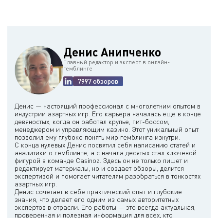
Денис Анипченко
Главный редактор и эксперт в онлайн-
гемблинге
7997 обзоров
Денис — настоящий профессионал с многолетним опытом в
индустрии азартных игр. Его карьера началась еще в конце
девяностых, когда он работал крупье, пит-боссом,
менеджером и управляющим казино. Этот уникальный опыт
позволил ему глубоко понять мир гемблинга изнутри.
С конца нулевых Денис посвятил себя написанию статей и
аналитики о гемблинге, а с начала десятых стал ключевой
фигурой в команде Casinoz. Здесь он не только пишет и
редактирует материалы, но и создает обзоры, делится
экспертизой и помогает читателям разобраться в тонкостях
азартных игр.
Денис сочетает в себе практический опыт и глубокие
знания, что делает его одним из самых авторитетных
экспертов в отрасли. Его работы — это всегда актуальная,
проверенная и полезная информация для всех, кто