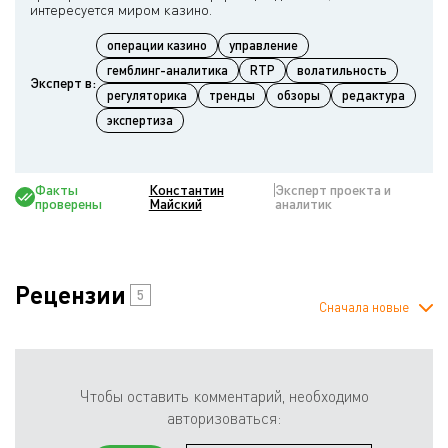
операции казино
управление
гемблинг-аналитика
RTP
волатильность
Эксперт в:
регуляторика
тренды
обзоры
редактура
экспертиза
Факты
Константин
Эксперт проекта и
проверены
Майский
аналитик
Рецензии
5
Сначала новые
Чтобы оставить комментарий, необходимо
авторизоваться: