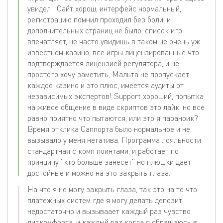
увидел : Сайт хорош, интерфейс нормальный,
регистрацию помнил проходил без боли, и
дополнительных страниц не было, список игр
впечатляет, не часто увидишь в таком не очень уж
известном казино, все игры лицензированные что
подтверждается лицензией регулятора, и не
простого хочу заметить, Мальта не пропускает
каждое казино и это плюс, имеется аудиты от
независимых экспертов! Support хороший, попытка
на живое общение в виде скриптов это лайк, но все
равно приятно что пытаются, или это я параноик?
Время отклика Саппорта было нормальное и не
вызывало у меня негатива. Программа лояльности
стандартная с комп поинтами, и работает по
принципу "кто больше занесет" но плюшки дает
достойные и можно на это закрыть глаза.
На что я не могу закрыть глаза, так это на то что
платежных систем где я могу делать депозит
недостаточно и вызываает каждый раз чувство
дискомфорта, и каждый раз когда я обращаюсь в