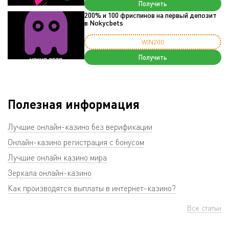
Получить
200% и 100 фриспинов на первый депозит
в Nokycbets
WIN200
Получить
Полезная информация
Лучшие онлайн-казино без верификации
Онлайн-казино регистрация с бонусом
Лучшие онлайн казино мира
Зеркала онлайн-казино
Как производятся выплаты в интернет-казино?
Все статьи