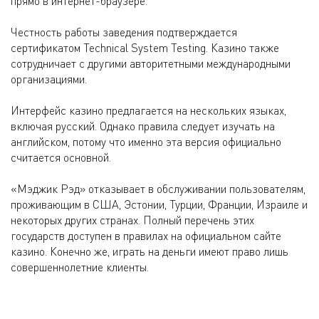
прямо в интернет-браузере.
Честность работы заведения подтверждается
сертификатом Technical System Testing. Казино также
сотрудничает с другими авторитетными международными
организациями.
Интерфейс казино предлагается на нескольких языках,
включая русский. Однако правила следует изучать на
английском, потому что именно эта версия официально
считается основной.
«Мэджик Рэд» отказывает в обслуживании пользователям,
проживающим в США, Эстонии, Турции, Франции, Израиле и
некоторых других странах. Полный перечень этих
государств доступен в правилах на официальном сайте
казино. Конечно же, играть на деньги имеют право лишь
совершеннолетние клиенты.