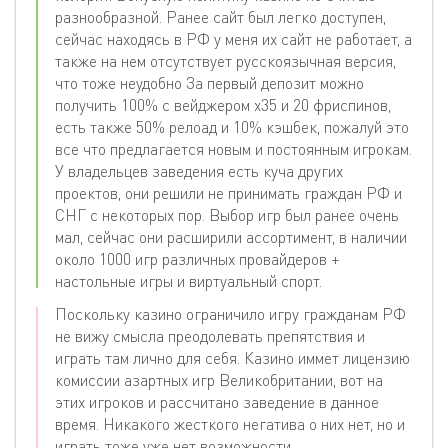
разнообразной. Ранее сайт был легко доступен,
сейчас находясь в РФ у меня их сайт не работает, а
также на нем отсутствует русскоязычная версия,
что тоже неудобно За первый депозит можно
получить 100% с вейджером х35 и 20 фриспинов,
есть также 50% релоад и 10% кэшбек, пожалуй это
все что предлагается новым и постоянным игрокам.
У владельцев заведения есть куча других
проектов, они решили не принимать граждан РФ и
СНГ с некоторых пор. Выбор игр был ранее очень
мал, сейчас они расширили ассортимент, в наличии
около 1000 игр различных провайдеров +
настольные игры и виртуальный спорт.
Поскольку казино ограничило игру гражданам РФ
не вижу смысла преодолевать препятствия и
играть там лично для себя. Казино иммет лицензию
комиссии азартных игр Великобритании, вот на
этих игроков и рассчитано заведение в данное
время. Никакого жесткого негатива о них нет, но и
играть тоже уже нет возможности.