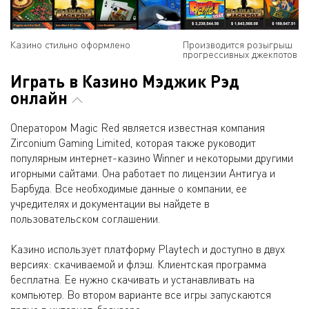
Казино стильно оформлено
Производится розыгрыш
прогрессивных джекпотов
Играть в Казино Мэджик Рэд
онлайн
Оператором Magic Red является известная компания
Zirconium Gaming Limited, которая также руководит
популярным интернет-казино Winner и некоторыми другими
игорными сайтами. Она работает по лицензии Антигуа и
Барбуда. Все необходимые данные о компании, ее
учредителях и документации вы найдете в
пользовательском соглашении.
Казино использует платформу Playtech и доступно в двух
версиях: скачиваемой и флэш. Клиентская программа
бесплатна. Ее нужно скачивать и устанавливать на
компьютер. Во втором варианте все игры запускаются