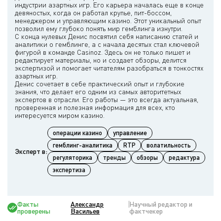
индустрии азартных игр. Его карьера началась еще в конце
девяностых, когда он работал крупье, пит-боссом,
менеджером и управляющим казино. Этот уникальный опыт
позволил ему глубоко понять мир гемблинга изнутри.
С конца нулевых Денис посвятил себя написанию статей и
аналитики о гемблинге, а с начала десятых стал ключевой
фигурой в команде Casinoz. Здесь он не только пишет и
редактирует материалы, но и создает обзоры, делится
экспертизой и помогает читателям разобраться в тонкостях
азартных игр.
Денис сочетает в себе практический опыт и глубокие
знания, что делает его одним из самых авторитетных
экспертов в отрасли. Его работы — это всегда актуальная,
проверенная и полезная информация для всех, кто
операции казино
управление
гемблинг-аналитика
RTP
волатильность
Эксперт в:
регуляторика
тренды
обзоры
редактура
экспертиза
Факты
Александр
Научный редактор и
проверены
Васильев
фактчекер