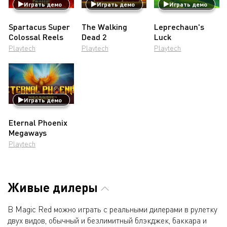
Играть демо
Играть демо
Играть демо
Spartacus Super
The Walking
Leprechaun's
Colossal Reels
Dead 2
Luck
Playtech
Playtech
Playtech
Играть демо
Eternal Phoenix
Megaways
Playtech
Живые дилеры
В Magic Red можно играть с реальными дилерами в рулетку
двух видов, обычный и безлимитный блэкджек, баккара и