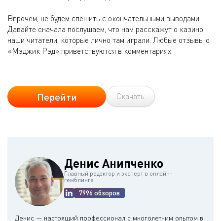
Впрочем, не будем спешить с окончательными выводами.
Давайте сначала послушаем, что нам расскажут о казино
наши читатели, которые лично там играли. Любые отзывы о
«Мэджик Рэд» приветствуются в комментариях.
Перейти
Скачать
Денис Анипченко
Главный редактор и эксперт в онлайн-
гемблинге
7996 обзоров
Денис — настоящий профессионал с многолетним опытом в