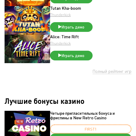
Tutan Kha-boom
Thunderkick
Играть демо
Alice: Time Rift
Thunderkick
Играть демо
Полный рейтинг игр
Лучшие бонусы казино
Четыре пригласительных бонуса и
фриспины в New Retro Casino
FIRST1