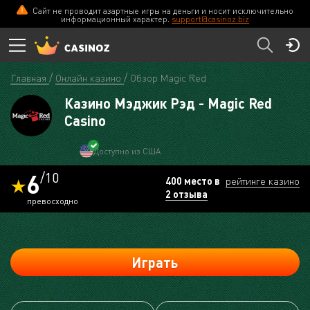
Сайт не проводит азартные игры на деньги и носит исключительно
Magic Red Casino
ПЕРЕЙТИ
информационный характер.
support@casinoz.biz
Главная
Онлайн казино
Обзор Magic Red
Казино Мэджик Рэд - Magic Red
Casino
Доступно из США
6
/10
400 место в
рейтинге казино
2 отзыва
превосходно
Играть