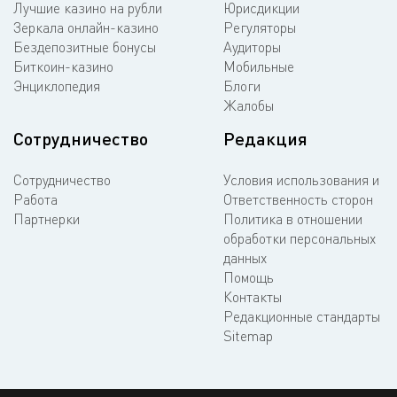
Лучшие казино на рубли
Юрисдикции
Зеркала онлайн-казино
Регуляторы
Бездепозитные бонусы
Аудиторы
Биткоин-казино
Мобильные
Энциклопедия
Блоги
Жалобы
Сотрудничество
Редакция
Сотрудничество
Условия использования и
Работа
Ответственность сторон
Партнерки
Политика в отношении
обработки персональных
данных
Помощь
Контакты
Редакционные стандарты
Sitemap