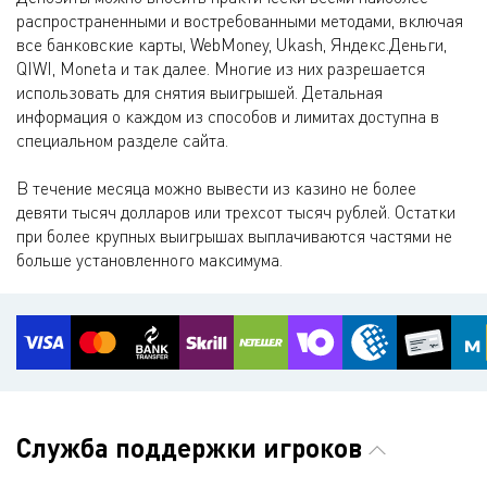
распространенными и востребованными методами, включая
все банковские карты, WebMoney, Ukash, Яндекс.Деньги,
QIWI, Moneta и так далее. Многие из них разрешается
использовать для снятия выигрышей. Детальная
информация о каждом из способов и лимитах доступна в
специальном разделе сайта.
В течение месяца можно вывести из казино не более
девяти тысяч долларов или трехсот тысяч рублей. Остатки
при более крупных выигрышах выплачиваются частями не
больше установленного максимума.
Служба поддержки игроков