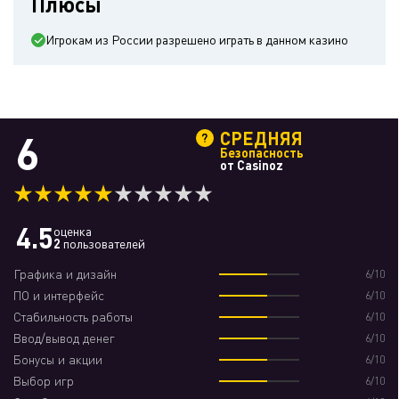
Плюсы
Игрокам из России разрешено играть в данном казино
6
СРЕДНЯЯ
Безопасность
от Casinoz
4.5
оценка
2
пользователей
Графика и дизайн
6/10
ПО и интерфейс
6/10
Стабильность работы
6/10
Ввод/вывод денег
6/10
Бонусы и акции
6/10
Выбор игр
6/10