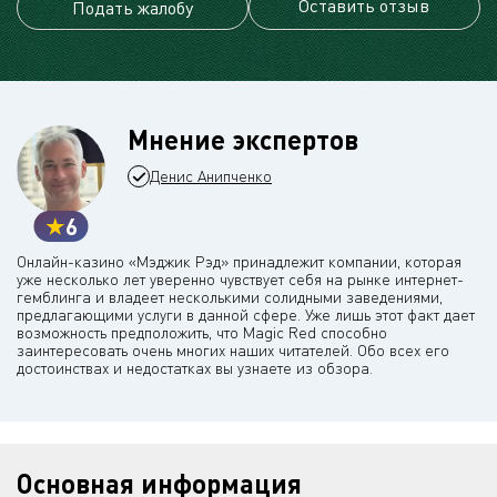
Оставить отзыв
Подать жалобу
Мнение экспертов
Денис Анипченко
6
Онлайн-казино «Мэджик Рэд» принадлежит компании, которая
уже несколько лет уверенно чувствует себя на рынке интернет-
гемблинга и владеет несколькими солидными заведениями,
предлагающими услуги в данной сфере. Уже лишь этот факт дает
возможность предположить, что Magic Red способно
заинтересовать очень многих наших читателей. Обо всех его
достоинствах и недостатках вы узнаете из обзора.
Основная информация