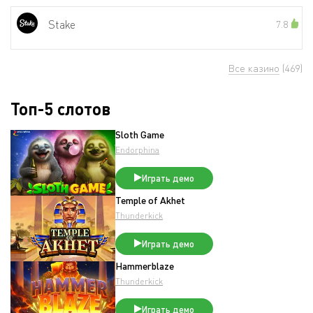
Stake
7.8
Все казино
(469)
Топ-5 слотов
Sloth Game
Endorphina
Играть демо
Temple of Akhet
Thunderkick
Играть демо
Hammerblaze
Thunderkick
Играть демо