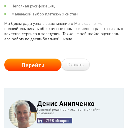
Неполная русификация;
Маленький выбор платежных систем.
Мы будем рады узнать ваше мнение о Mars.casino. Не
стесняйтесь писать объективные отзывы и честно рассказывать о
качестве сервиса в заведении. Также не забывайте оценивать
его работу по десятибалльной шкале.
Перейти
Скачать
Денис Анипченко
Главный редактор и эксперт в онлайн-
гемблинге
7998 обзоров