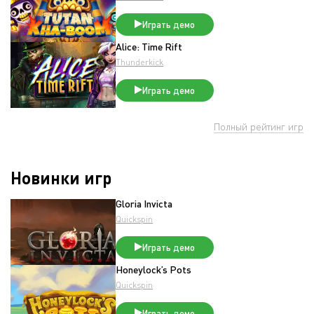
Играть демо
Alice: Time Rift
Thunderkick
Играть демо
Полный рейтинг игр
Новинки игр
Gloria Invicta
Quickspin
Играть демо
Honeylock’s Pots
Quickspin
Играть демо