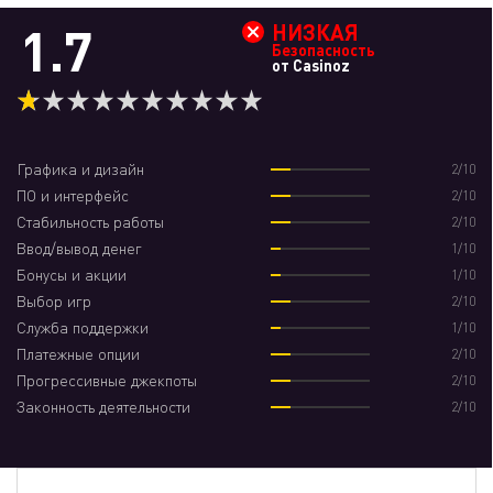
1.7
НИЗКАЯ
Безопасность
от Casinoz
Графика и дизайн
2/10
ПО и интерфейс
2/10
Стабильность работы
2/10
Ввод/вывод денег
1/10
Бонусы и акции
1/10
Выбор игр
2/10
Служба поддержки
1/10
Платежные опции
2/10
Прогрессивные джекпоты
2/10
Законность деятельности
2/10