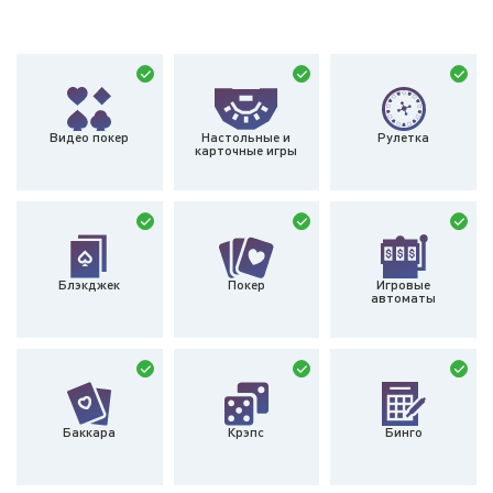
Видео покер
Настольные и
Рулетка
карточные игры
Блэкджек
Покер
Игровые
автоматы
Баккара
Крэпс
Бинго