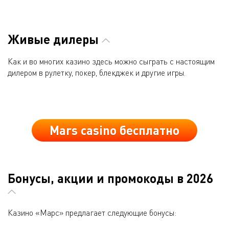
Живые дилеры
Как и во многих казино здесь можно сыграть с настоящим
дилером в рулетку, покер, блекджек и другие игры.
Mars casino бесплатно
Бонусы, акции и промокоды в 2026
Казино «Марс» предлагает следующие бонусы: