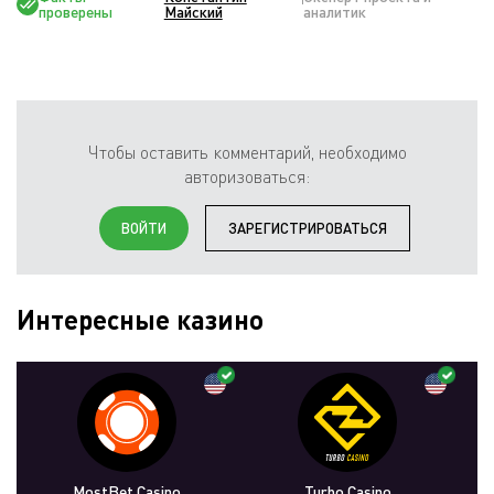
проверены
Майский
аналитик
Чтобы оставить комментарий, необходимо
авторизоваться:
ВОЙТИ
ЗАРЕГИСТРИРОВАТЬСЯ
Интересные казино
MostBet Casino
Turbo Casino