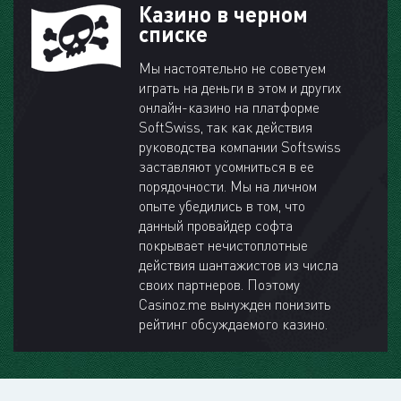
Казино в черном
списке
Мы настоятельно не советуем
играть на деньги в этом и других
онлайн-казино на платформе
SoftSwiss, так как действия
руководства компании Softswiss
заставляют усомниться в ее
порядочности. Мы на личном
опыте убедились в том, что
данный провайдер софта
покрывает нечистоплотные
действия шантажистов из числа
своих партнеров. Поэтому
Casinoz.me вынужден понизить
рейтинг обсуждаемого казино.