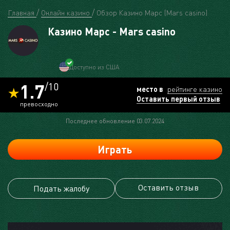
Главная
Онлайн казино
Обзор Казино Марс (Mars casino)
Казино Марс - Mars casino
Доступно из США
1.7
/10
место в
рейтинге казино
Оставить первый отзыв
превосходно
Последнее обновление 03.07.2024
Играть
Оставить отзыв
Подать жалобу