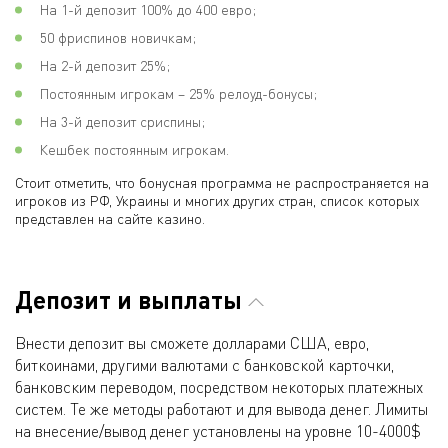
На 1-й депозит 100% до 400 евро;
50 фриспинов новичкам;
На 2-й депозит 25%;
Постоянным игрокам – 25% релоуд-бонусы;
На 3-й депозит сриспины;
Кешбек постоянным игрокам.
Стоит отметить, что бонусная программа не распространяется на
игроков из РФ, Украины и многих других стран, список которых
представлен на сайте казино.
Депозит и выплаты
Внести депозит вы сможете долларами США, евро,
биткоинами, другими валютами с банковской карточки,
банковским переводом, посредством некоторых платежных
систем. Те же методы работают и для вывода денег. Лимиты
на внесение/вывод денег установлены на уровне 10-4000$