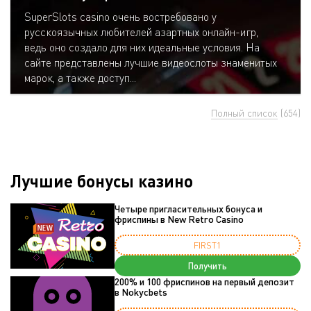
SuperSlots casino очень востребовано у
русскоязычных любителей азартных онлайн-игр,
ведь оно создало для них идеальные условия. На
сайте представлены лучшие видеослоты знаменитых
марок, а также доступ...
Полный список
(654)
Лучшие бонусы казино
Четыре пригласительных бонуса и
фриспины в New Retro Casino
FIRST1
Получить
200% и 100 фриспинов на первый депозит
в Nokycbets