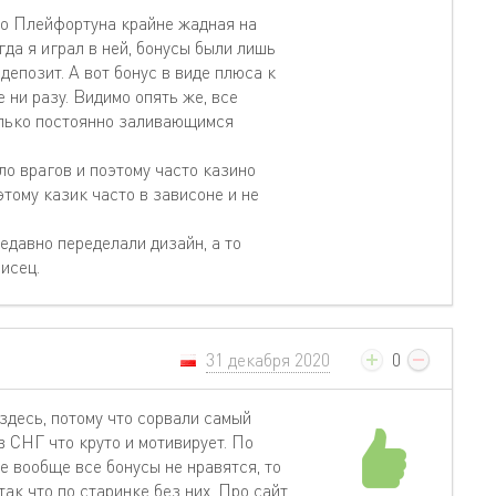
 но Плейфортуна крайне жадная на
гда я играл в ней, бонусы были лишь
депозит. А вот бонус в виде плюса к
 ни разу. Видимо опять же, все
лько постоянно заливающимся
о врагов и поэтому часто казино
этому казик часто в зависоне и не
едавно переделали дизайн, а то
исец.
31 декабря 2020
0
здесь, потому что сорвали самый
 СНГ что круто и мотивирует. По
е вообще все бонусы не нравятся, то
 так что по старинке без них. Про сайт