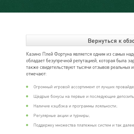
Вернуться к обзо
Казино Плей Фортуна является одним из самых над
обладает безупречной репутацией, которая была за
также свидетельствуют тысячи отзывов реальных и
отмечают:
Огромный игровой ассортимент от лучших провайде
Щедрые бонусы на первые и последующие депозиты
Наличие кэшбэка и программы лояльности;
Регулярные акции и турниры;
Поддержку множества платежных систем и так далее