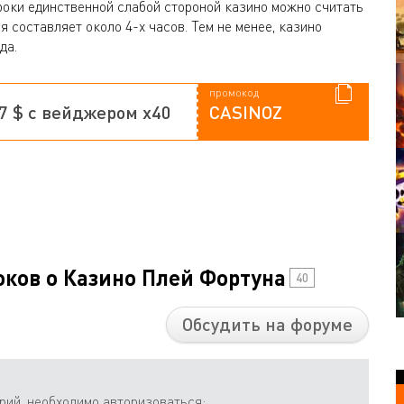
гроки единственной слабой стороной казино можно считать
 составляет около 4-х часов. Тем не менее, казино
да.
промокод
7 $ с вейджером х40
ков о Казино Плей Фортуна
40
Обсудить на форуме
рий, необходимо авторизоваться: