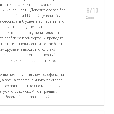
агает и не фризит в ненужных
8/10
ункциональность. Депозит сделал без
л без проблем:) Второй депозит был
Хорошо
 сессию я в 0 ушел, а вот третий это
авали что чокнутые, в итоге в
агали, в основном у меня телефон
это проблема плейфортуны, проводят
ы,кстати вывели деньги не так быстро
оим друзьям выводили около 2-3
 часов, скорее всего как первый
 я верифицировался, она так же без
учше чем на мобильном телефоне, на
, а вот на телефоне много факторов
лотах завышены как по мне, и если
акую-то среднюю, А то играешь и
нс) Восемь балов за хороший кэш.