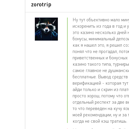
zorotrip
Ну тут объективно мало мин
искоренить из года в год и 
это казино несколько дней 
бонусы, минимальный депози
как я нашел это, я решил со
понял что не прогадал, пото
приветственных и бонусных 
казино такого типа, турнир
самое главное не душмански
бесплатные. Вывод средств 
верификацией - которая тут
айди только и скрин из пла
просто хорош, потому что от
отдельный респект за две в
то что переведен на кучу я
моей рекомендации, ну и за 
когда не свой кэш тратишь.