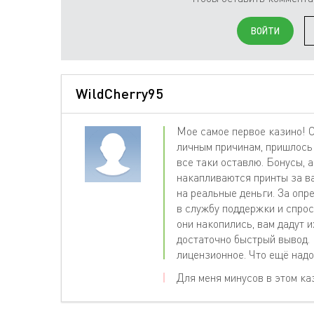
ВОЙТИ
WildCherry95
Мое самое первое казино! О
личным причинам, пришлось 
все таки оставлю. Бонусы, 
накапливаются принты за в
на реальные деньги. За опр
в службу поддержки и спрос
они накопились, вам дадут и
достаточно быстрый вывод.
лицензионное. Что ещё надо
Для меня минусов в этом каз