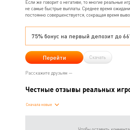
Если же говорит о негативе, то многие реальные и
не самые быстрые выплаты. Среднее время ожидания
постоянно совершенствуется, сокращая время выво
75% бонус на первый депозит до 66
Перейти
Скачать
Расскажите друзьям —
Честные отзывы реальных игро
Сначала новые
Чтобы оставить коммента