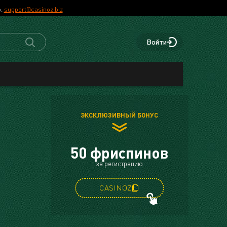
р.
support@casinoz.biz
Войти
ЭКСКЛЮЗИВНЫЙ БОНУС
50 фриспинов
за регистрацию
CASINOZ