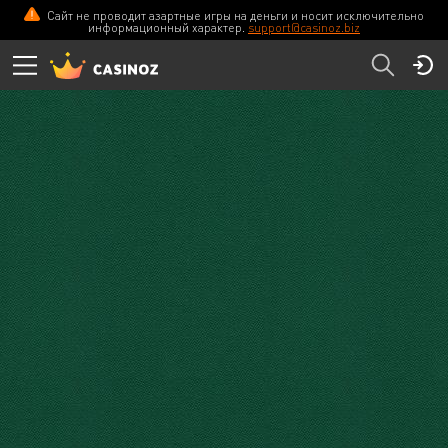
Сайт не проводит азартные игры на деньги и носит исключительно
Roku Casino
ПЕРЕЙТИ
информационный характер.
support@casinoz.biz