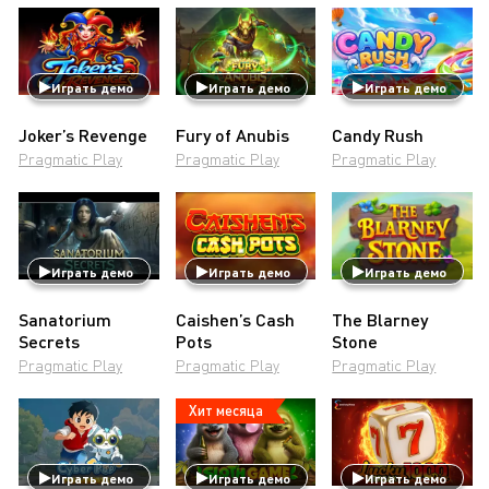
Играть демо
Играть демо
Играть демо
Joker’s Revenge
Fury of Anubis
Candy Rush
Pragmatic Play
Pragmatic Play
Pragmatic Play
Играть демо
Играть демо
Играть демо
Sanatorium
Caishen’s Cash
The Blarney
Secrets
Pots
Stone
Pragmatic Play
Pragmatic Play
Pragmatic Play
Хит месяца
Играть демо
Играть демо
Играть демо