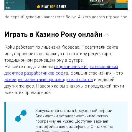
На первый депозит начисляется бонус
Анкета нового игрока прост
Играть в Казино Року онлайн
Roku работает по лицензии Кюрасао. Посетители сайта
могут проверить её, кликнув по логотипу регулятора,
традиционном размещённому в футере.
На сайте представлены
лицензионные игры нескольких
десятков разработчиков софта
. Большинство из них – это
всемирно известные производители слотов
и моделей
других жанров. Наверняка вы знакомы с продукцией почти
всех этих провайдеров.
Запускаются слоты в браузерной версии.
Скачивать и устанавливать клиентскую
программу не нужно. Доступен вариант
интерфейса для смартфонов. Он также не
требует установки.