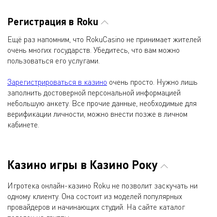
Регистрация в Roku
Ещё раз напомним, что RokuCasino не принимает жителей
очень многих государств. Убедитесь, что вам можно
пользоваться его услугами.
Зарегистрироваться в казино
очень просто. Нужно лишь
заполнить достоверной персональной информацией
небольшую анкету. Все прочие данные, необходимые для
верификации личности, можно внести позже в личном
кабинете.
Казино игры в Казино Року
Игротека онлайн-казино Roku не позволит заскучать ни
одному клиенту. Она состоит из моделей популярных
провайдеров и начинающих студий. На сайте каталог