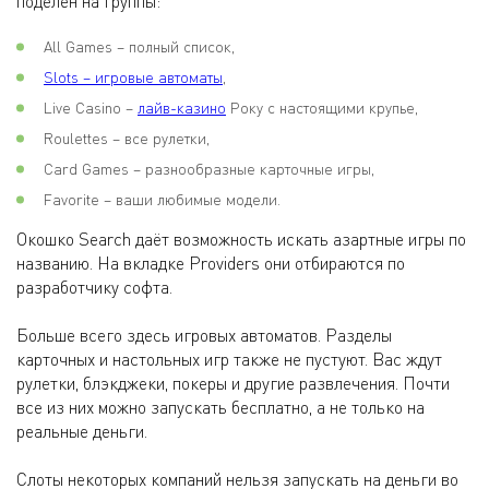
поделен на группы:
All Games – полный список,
Slots – игровые автоматы
,
Live Casino –
лайв-казино
Року с настоящими крупье,
Roulettes – все рулетки,
Card Games – разнообразные карточные игры,
Favorite – ваши любимые модели.
Окошко Search даёт возможность искать азартные игры по
названию. На вкладке Providers они отбираются по
разработчику софта.
Больше всего здесь игровых автоматов. Разделы
карточных и настольных игр также не пустуют. Вас ждут
рулетки, блэкджеки, покеры и другие развлечения. Почти
все из них можно запускать бесплатно, а не только на
реальные деньги.
Слоты некоторых компаний нельзя запускать на деньги во