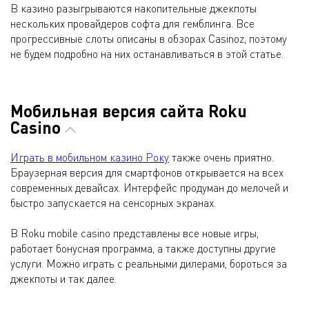
В казино разыгрываются накопительные джекпоты
нескольких провайдеров софта для гемблинга. Все
прогрессивные слоты описаны в обзорах Casinoz, поэтому
не будем подробно на них останавливаться в этой статье.
Мобильная версия сайта Roku
Casino
Играть в мобильном казино Року
также очень приятно.
Браузерная версия для смартфонов открывается на всех
современных девайсах. Интерфейс продуман до мелочей и
быстро запускается на сенсорных экранах.
В Roku mobile casino представлены все новые игры,
работает бонусная программа, а также доступны другие
услуги. Можно играть с реальными дилерами, бороться за
джекпоты и так далее.