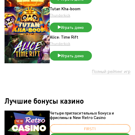
Tutan Kha-boom
Thunderkick
Играть демо
Alice: Time Rift
Thunderkick
Играть демо
Полный рейтинг игр
Лучшие бонусы казино
Четыре пригласительных бонуса и
фриспины в New Retro Casino
FIRST1