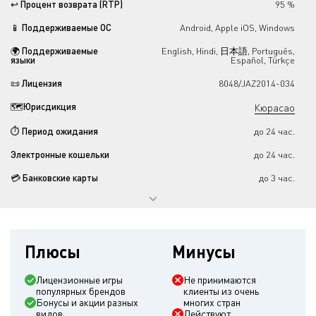
↩️ Процент возврата (RTP)
95 %
📱 Поддерживаемые ОС
Android, Apple iOS, Windows
🌍 Поддерживаемые
English, Hindi, 日本語, Português,
языки
Español, Türkçe
📜 Лицензия
8048/JAZ2014-034
🗺️Юрисдикция
Кюрасао
⏱️ Период ожидания
до 24 час.
Электронные кошельки
до 24 час.
💳 Банковские карты
до 3 час.
🏦 Банковские счета
до 5 час.
Софт
+20
Плюсы
Минусы
Лайв-платформы
Лицензионные игры
Не принимаются
Запрещено в странах
Афганистан,
Антигуа и Барбуда,
Албания,
популярных брендов
клиенты из очень
Антильские о-ва,
Аруба,
Барбадос,
Бонусы и акции разных
многих стран
Буркина Фасо,
Бахрейн,
Ботсвана,
Куба,
видов
Действуют
Кипр,
Германия,
Франция,