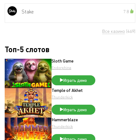
Stake
7.8
Все казино
(469)
Топ-5 слотов
Sloth Game
Endorphina
Играть демо
Temple of Akhet
Thunderkick
Играть демо
Hammerblaze
Thunderkick
Играть демо