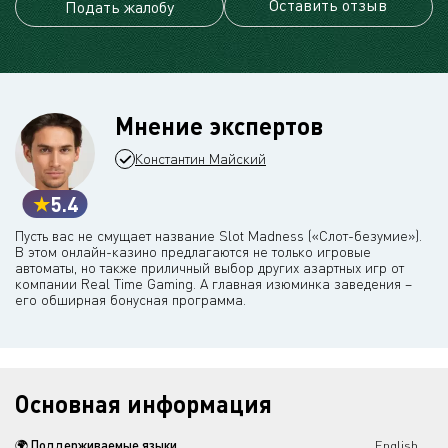
Оставить отзыв
Подать жалобу
Мнение экспертов
Константин Майский
5.4
Пусть вас не смущает название Slot Madness («Слот-безумие»).
В этом онлайн-казино предлагаются не только игровые
автоматы, но также приличный выбор других азартных игр от
компании Real Time Gaming. А главная изюминка заведения –
его обширная бонусная программа.
Основная информация
🌍 Поддерживаемые языки
English