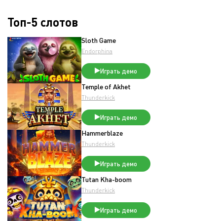
Топ-5 слотов
Sloth Game
Endorphina
Играть демо
Temple of Akhet
Thunderkick
Играть демо
Hammerblaze
Thunderkick
Играть демо
Tutan Kha-boom
Thunderkick
Играть демо