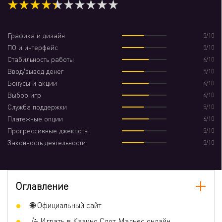
Графика и дизайн
5/10
ПО и интерфейс
5/10
Стабильность работы
6/10
Ввод/вывод денег
5/10
Бонусы и акции
6/10
Выбор игр
6/10
Служба поддержки
5/10
Платежные опции
6/10
Прогрессивные джекпоты
5/10
Законность деятельности
5/10
Оглавление
🌐 Официальный сайт
🤹 Играть в Казино Слот Мэднес онлайн