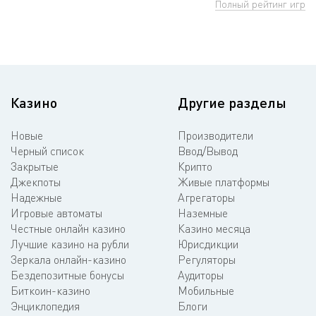
Полный рейтинг игр
Казино
Другие разделы
Новые
Производители
Черный список
Ввод/Вывод
Закрытые
Крипто
Джекпоты
Живые платформы
Надежные
Агрегаторы
Игровые автоматы
Наземные
Честные онлайн казино
Казино месяца
Лучшие казино на рубли
Юрисдикции
Зеркала онлайн-казино
Регуляторы
Бездепозитные бонусы
Аудиторы
Биткоин-казино
Мобильные
Энциклопедия
Блоги