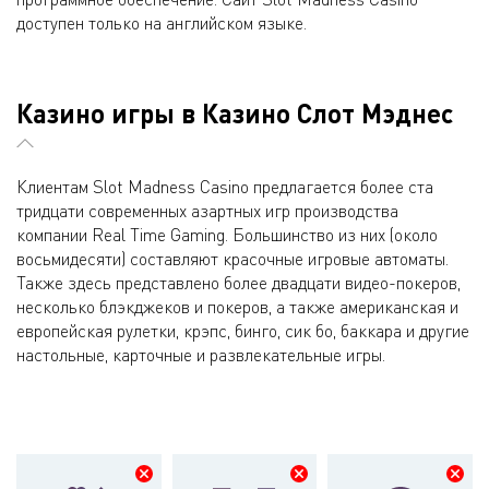
доступен только на английском языке.
Казино игры в Казино Слот Мэднес
Клиентам Slot Madness Casino предлагается более ста
тридцати современных азартных игр производства
компании Real Time Gaming. Большинство из них (около
восьмидесяти) составляют красочные игровые автоматы.
Также здесь представлено более двадцати видео-покеров,
несколько блэкджеков и покеров, а также американская и
европейская рулетки, крэпс, бинго, сик бо, баккара и другие
настольные, карточные и развлекательные игры.