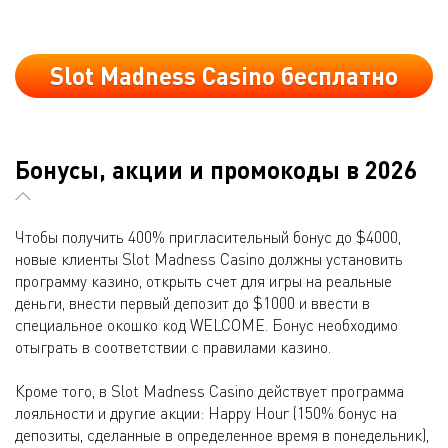
Slot Madness Casino бесплатно
Бонусы, акции и промокоды в 2026
Чтобы получить 400% пригласительный бонус до $4000,
новые клиенты Slot Madness Casino должны установить
программу казино, открыть счет для игры на реальные
деньги, внести первый депозит до $1000 и ввести в
специальное окошко код WELCOME. Бонус необходимо
отыграть в соответствии с правилами казино.
Кроме того, в Slot Madness Casino действует программа
лояльности и другие акции: Happy Hour (150% бонус на
депозиты, сделанные в определенное время в понедельник),