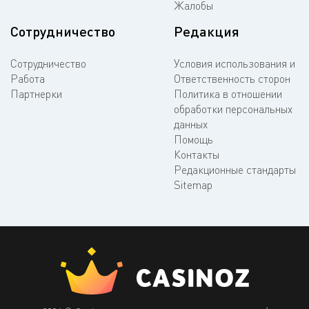
Жалобы
Сотрудничество
Редакция
Сотрудничество
Условия использования и
Работа
Ответственность сторон
Партнерки
Политика в отношении
обработки персональных
данных
Помощь
Контакты
Редакционные стандарты
Sitemap