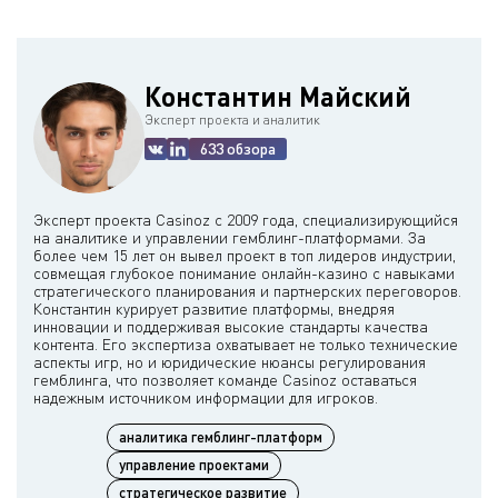
Константин Майский
Эксперт проекта и аналитик
633 обзора
Эксперт проекта Casinoz с 2009 года, специализирующийся
на аналитике и управлении гемблинг-платформами. За
более чем 15 лет он вывел проект в топ лидеров индустрии,
совмещая глубокое понимание онлайн-казино с навыками
стратегического планирования и партнерских переговоров.
Константин курирует развитие платформы, внедряя
инновации и поддерживая высокие стандарты качества
контента. Его экспертиза охватывает не только технические
аспекты игр, но и юридические нюансы регулирования
гемблинга, что позволяет команде Casinoz оставаться
аналитика гемблинг-платформ
управление проектами
стратегическое развитие