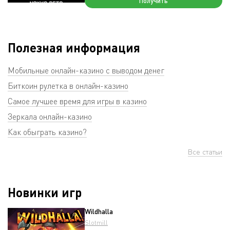
Получить
Полезная информация
Мобильные онлайн-казино с выводом денег
Биткоин рулетка в онлайн-казино
Самое лучшее время для игры в казино
Зеркала онлайн-казино
Как обыграть казино?
Все статьи
Новинки игр
Wildhalla
Slotmill