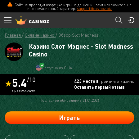
Сайт не проводит азартные игры на деньги и носит исключительно
Slot Madness Casino
ПЕРЕЙТИ
информационный характер.
support@casinoz.biz
Главная
Онлайн казино
Обзор Slot Madness
Казино Слот Мэднес - Slot Madness
Casino
Доступно из США
5.4
/10
423 место в
рейтинге казино
Оставить первый отзыв
превосходно
Последнее обновление 21.01.2026
Играть