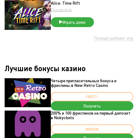
Alice: Time Rift
Thunderkick
Играть демо
Полный рейтинг игр
Лучшие бонусы казино
Четыре пригласительных бонуса и
фриспины в New Retro Casino
FIRST1
Получить
200% и 100 фриспинов на первый депозит
в Nokycbets
WIN200