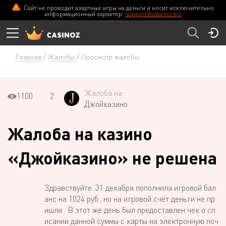
Сайт не проводит азартные игры на деньги и носит исключительно
информационный характер.
support@casinoz.biz
Главная
Жалобы
Просмотр жалобы
Жалоба на:
1100
2
Джойказино
Жалоба на казино
«Джойказино» не решена
Здравствуйте. 31 декабря пополнила игровой бал
анс на 1024 руб., но на игровой счёт деньги не пр
ишли . В этот же день был предоставлен чек о сп
исании данной суммы с карты на электронную поч