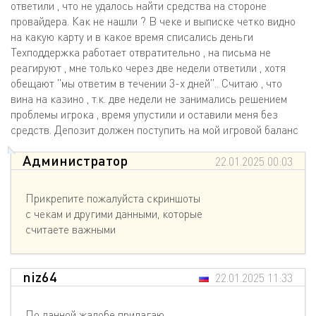
ответили , что не удалось найти средства на стороне
провайдера. Как не нашли ? В чеке и выписке четко видно
на какую карту и в какое время списались деньги
Техподдержка работает отвратительно , на письма не
реагируют , мне только через две недели ответили , хотя
обещают "мы ответим в течении 3-х дней".. Считаю , что
вина на казино , т.к. две недели не занимались решением
проблемы игрока , время упустили и оставили меня без
средств. Депозит должен поступить на мой игровой баланс
Администратор
22.01.2025 00:03
Прикрепите пожалуйста скриншоты
с чекам и другими данными, которые
считаете важными
niz64
22.01.2025 11:33
По данной жалобе прилагаю