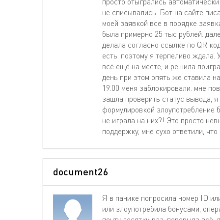
просто отыгрались автоматически 
не списывались. Бот на сайте писа
моей заявкой все в порядке заявк
была примерно 25 тыс рублей. дал
делала согласно ссылке по QR ко
есть. поэтому я терпеливо ждала. 
всё ещё на месте, и решила поигра
день при этом опять же ставила на
19.00 меня заблокировали. мне пов
зашла проверить статус вывода, я
формулировкой злоупотребление бо
не играла на них?! Это просто не
поддержку, мне сухо ответили, что
document26
Я в панике попросила номер ID ил
или злоупотребила бонусами, опера
почту десятки раз, перерыла всё, 