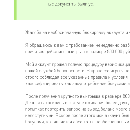
ные документы были ус...
Жалоба на необоснованную блокировку аккаунта и
Я обращаюсь к вам с требованием немедленно разб
причитающийся мне выигрыш в размере 800 000 руб
Мой аккаунт прошел полную процедуру верификаци
вашей службой безопасности. В процессе игры я в
строго соблюдая все указанные правила и условия.
классифицировать как злоупотребление бонусами ил
После получения крупного выигрыша в размере 800 
Деньги находились в статусе ожидания более двух 
попытках повторить запрос на вывод баланс моего 
недоступными. Вскоре после этого мой аккаунт бы
бонусами, что является абсолютно необоснованным