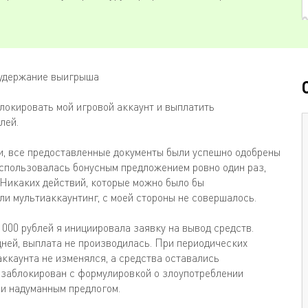
 удержание выигрыша
локировать мой игровой аккаунт и выплатить
лей.
и, все предоставленные документы были успешно одобрены
оспользовалась бонусным предложением ровно один раз,
 Никаких действий, которые можно было бы
и мультиаккаунтинг, с моей стороны не совершалось.
000 рублей я инициировала заявку на вывод средств.
дней, выплата не производилась. При периодических
аккаунта не изменялся, а средства оставались
л заблокирован с формулировкой о злоупотреблении
 и надуманным предлогом.