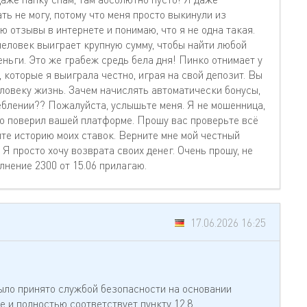
ь не могу, потому что меня просто выкинули из
ю отзывы в интернете и понимаю, что я не одна такая.
человек выиграет крупную сумму, чтобы найти любой
еньги. Это же грабеж средь бела дня! Пинко отнимает у
 которые я выиграла честно, играя на свой депозит. Вы
ловеку жизнь. Зачем начислять автоматически бонусы,
еблении?? Пожалуйста, услышьте меня. Я не мошенница,
то поверил вашей платформе. Прошу вас проверьте всё
те историю моих ставок. Верните мне мой честный
Я просто хочу возврата своих денег. Очень прошу, не
лнение 2300 от 15.06 прилагаю.
17.06.2026 16:25
ыло принято службой безопасности на основании
е и полностью соответствует пункту 12.8