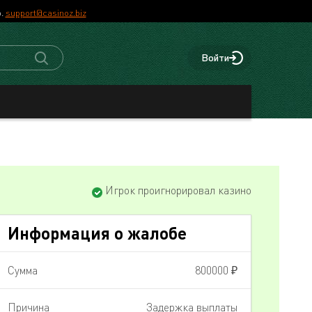
р.
support@casinoz.biz
Войти
Игрок проигнорировал казино
Информация о жалобе
Сумма
800000 ₽
Причина
Задержка выплаты