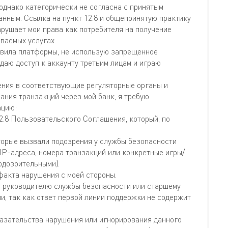
однако категорически не согласна с принятым
нным. Ссылка на пункт 12.8 и общепринятую практику
рушает мои права как потребителя на получение
ваемых услугах.
авила платформы, не использую запрещенное
даю доступ к аккаунту третьим лицам и играю
ения в соответствующие регуляторные органы и
ания транзакций через мой банк, я требую
ацию:
12.8 Пользовательского Соглашения, который, по
оторые вызвали подозрения у службы безопасности
 IP-адреса, номера транзакций или конкретные игры/
одозрительными).
факта нарушения с моей стороны.
 руководителю службы безопасности или старшему
и, так как ответ первой линии поддержки не содержит
казательства нарушения или игнорирования данного