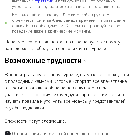
выбранной
стратегии
и потянуть время. Это особенно
уместно, когда другие игроки значительно отстали от вас.
Не поддавайтесь азарту – Держите себя в руках. Не
стремитесь пойти ва-банк раньше времени. Не завышайте
ставки без необходимости. Словом, контролируйте свое
поведение даже в критические моменты.
Надеемся, советы экспертов по игре на рулетке помогут
вам одержать победу над соперниками в турнире.
Возможные трудности
В ходе игры на рулеточном турнире, вы можете столкнуться
с подводными камнями, которые испортят все впечатление
от состязания или вообще не позволят вам в нем
участвовать. Поэтому рекомендуем заранее внимательно
изучать правила и уточнять все нюансы у представителей
службы поддержки.
Сложности могут следующие:
Ограничения для жителей определенных стран;