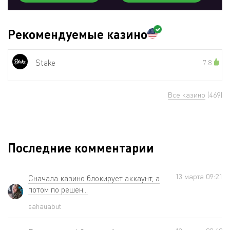
Рекомендуемые казино
Stake
7.8
Все казино
(469)
Последние комментарии
13 мартa 09:21
Сначала казино блокирует аккаунт, а
потом по решен...
sahauabut