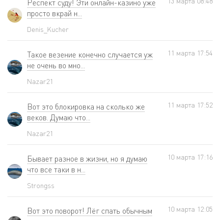
13 мартa 08:48
Респект суду! Эти онлайн-казино уже
просто вкрай н...
Denis_Kucher
11 мартa 17:54
Такое везение конечно случается уж
не очень во мно...
Nazar21
11 мартa 17:52
Вот это блокировка на сколько же
веков. Думаю что...
Nazar21
10 мартa 17:16
Бывает разное в жизни, но я думаю
что все таки в н...
Strongss
10 мартa 12:05
Вот это поворот! Лёг спать обычным