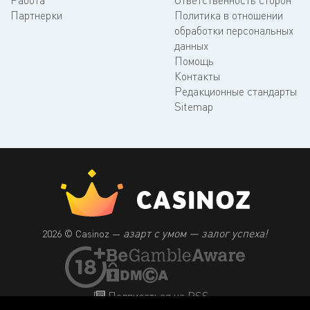
Работа
Ответственность сторон
Партнерки
Политика в отношении
обработки персональных
данных
Помощь
Контакты
Редакционные стандарты
Sitemap
азарт с умом — залог успеха!
2026 © Casinoz —
Подписаться на RSS