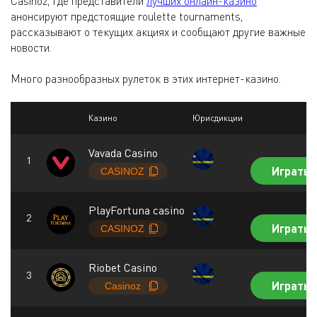
Casinoz, где представители
лучших онлайн-казино
анонсируют предстоящие roulette tournaments,
рассказывают о текущих акциях и сообщают другие важные
новости.
Много разнообразных рулеток в этих интернет-казино.
Казино
Юрисдикции
Vavada Casino
Играть
PlayFortuna casino
Играть
Riobet Casino
Играть