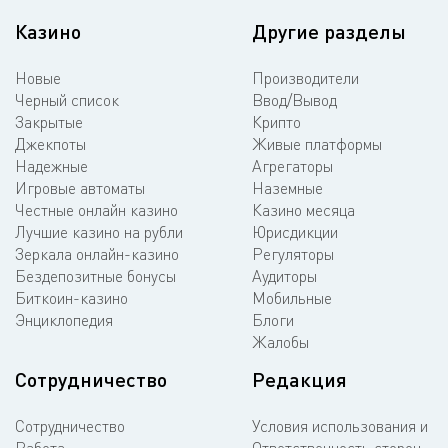
Казино
Другие разделы
Новые
Производители
Черный список
Ввод/Вывод
Закрытые
Крипто
Джекпоты
Живые платформы
Надежные
Агрегаторы
Игровые автоматы
Наземные
Честные онлайн казино
Казино месяца
Лучшие казино на рубли
Юрисдикции
Зеркала онлайн-казино
Регуляторы
Бездепозитные бонусы
Аудиторы
Биткоин-казино
Мобильные
Энциклопедия
Блоги
Жалобы
Сотрудничество
Редакция
Сотрудничество
Условия использования и