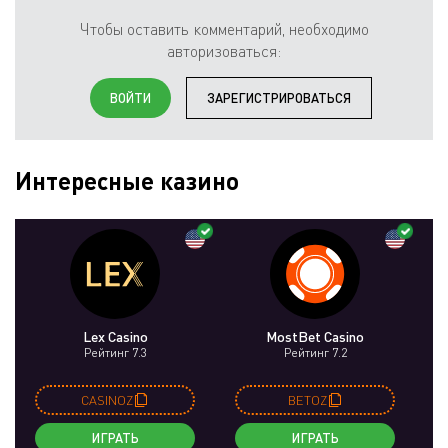
Чтобы оставить комментарий, необходимо
авторизоваться:
ВОЙТИ
ЗАРЕГИСТРИРОВАТЬСЯ
Интересные казино
Lex Casino
MostBet Casino
Рейтинг 7.3
Рейтинг 7.2
CASINOZ
BETOZ
ИГРАТЬ
ИГРАТЬ