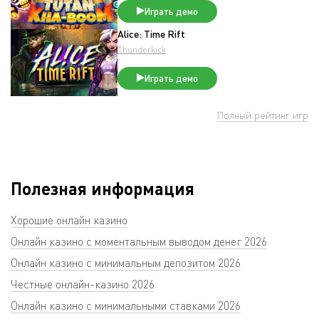
Играть демо
Alice: Time Rift
Thunderkick
Играть демо
Полный рейтинг игр
Полезная информация
Хорошие онлайн казино
Онлайн казино с моментальным выводом денег 2026
Онлайн казино с минимальным депозитом 2026
Честные онлайн-казино 2026
Онлайн казино с минимальными ставками 2026