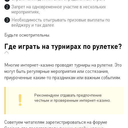
Запрет на одновременное участие в нескольких
мероприятиях;
Необходимость отыгрывать призовые выплаты по
вейджеру и так далее.
Будьте осмотрительны.
Где играть на турнирах по рулетке?
Многие интернет-казино проводят турниры на рулетке. Это
могут быть регулярные мероприятия или состязания,
приуроченные каким-то праздникам или важным событиям.
Рекомендуем отдавать предпочтение
честным и проверенным интернет-казино.
Советуем читателям зарегистрироваться на форуме