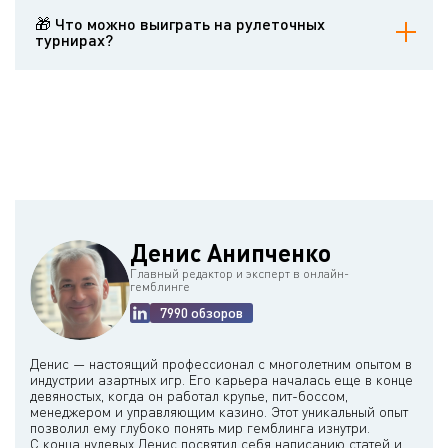
Вполне. Читайте статью с практическими рекомендациями
экспертов. Продумайте стратегию и придерживайтесь её на
🎁 Что можно выиграть на рулеточных
протяжении мероприятия.
турнирах?
Призовой фонд может состоять из денег, бонусных кредитов,
комп-пойнтов и других вознаграждений.
Денис Анипченко
Главный редактор и эксперт в онлайн-
гемблинге
7990 обзоров
Денис — настоящий профессионал с многолетним опытом в
индустрии азартных игр. Его карьера началась еще в конце
девяностых, когда он работал крупье, пит-боссом,
менеджером и управляющим казино. Этот уникальный опыт
позволил ему глубоко понять мир гемблинга изнутри.
С конца нулевых Денис посвятил себя написанию статей и