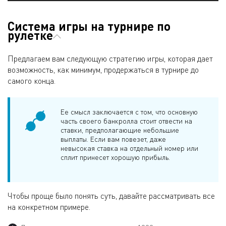
Система игры на турнире по
рулетке
Предлагаем вам следующую стратегию игры, которая дает
возможность, как минимум, продержаться в турнире до
самого конца.
Ее смысл заключается с том, что основную
часть своего банкролла стоит отвести на
ставки, предполагающие небольшие
выплаты. Если вам повезет, даже
невысокая ставка на отдельный номер или
сплит принесет хорошую прибыль.
Чтобы проще было понять суть, давайте рассматривать все
на конкретном примере.