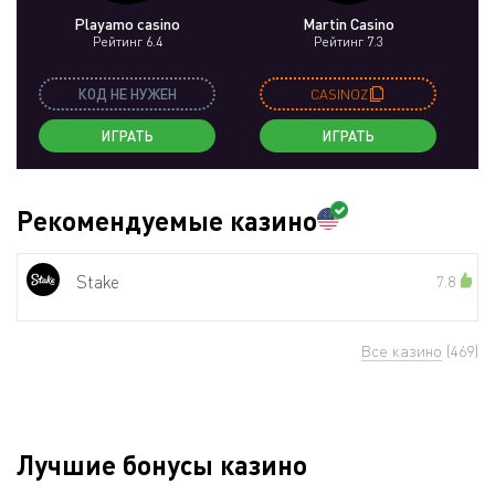
Playamo casino
Martin Casino
Рейтинг 6.4
Рейтинг 7.3
КОД НЕ НУЖЕН
CASINOZ
ИГРАТЬ
ИГРАТЬ
Рекомендуемые казино
Stake
7.8
Все казино
(469)
Лучшие бонусы казино