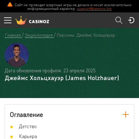
Сайт не проводит азартные игры на деньги и носит исключительно
информационный характер.
support@casinoz.biz
Главная
Энциклопедия
Персоны: Джеймс Хольцхауэр
Дата обновления профиля: 23 апреля 2025
Джеймс Хольцхауэр (James Holzhauer)
Оглавление
Детство
Карьера