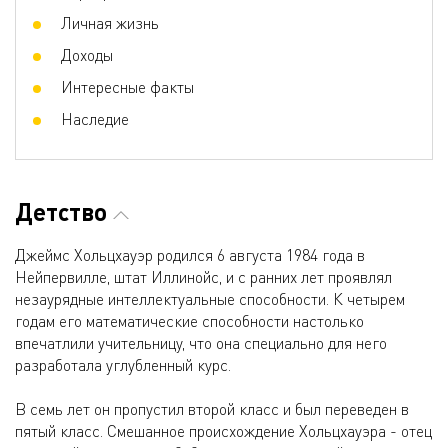
Личная жизнь
Доходы
Интересные факты
Наследие
Детство
Джеймс Хольцхауэр родился 6 августа 1984 года в
Нейпервилле, штат Иллинойс, и с ранних лет проявлял
незаурядные интеллектуальные способности. К четырем
годам его математические способности настолько
впечатлили учительницу, что она специально для него
разработала углубленный курс.
В семь лет он пропустил второй класс и был переведен в
пятый класс. Смешанное происхождение Хольцхауэра - отец