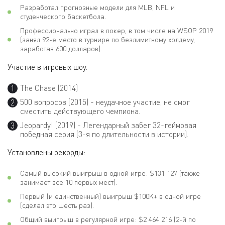
Разработал прогнозные модели для MLB, NFL и
студенческого баскетбола.
Профессионально играл в покер, в том числе на WSOP 2019
(занял 92-е место в турнире по безлимитному холдему,
заработав 600 долларов).
Участие в игровых шоу.
The Chase (2014)
500 вопросов (2015) - неудачное участие, не смог
сместить действующего чемпиона.
Jeopardy! (2019) - Легендарный забег 32-геймовая
победная серия (3-я по длительности в истории).
Установлены рекорды:
Самый высокий выигрыш в одной игре: $131 127 (также
занимает все 10 первых мест).
Первый (и единственный) выигрыш $100K+ в одной игре
(сделал это шесть раз).
Общий выигрыш в регулярной игре: $2 464 216 (2-й по