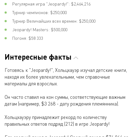
Регулярная игра "Jeopardy!": $2,464,216
Турнир чемпионов: $250,000
Турнир Величайших всех времен: $250,000
Jeopardy! Masters: $500,000
Погоня: $58 333
Интересные факты
Готовясь к "Jeopardy!", Хольцхауэр изучал детские книги,
находя их более увлекательными, чем справочные
материалы для взрослых.
Он часто ставил на кон суммы, соответствующие важным
датам (например, $3 268 - дату рождения племянника).
Хольцхауэру принадлежит рекорд по количеству
правильных ответов подряд (212) в игре Jeopardy!