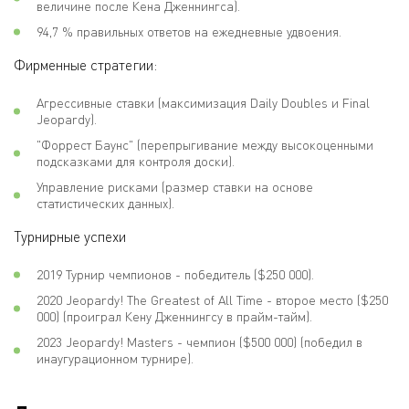
величине после Кена Дженнингса).
94,7 % правильных ответов на ежедневные удвоения.
Фирменные стратегии:
Агрессивные ставки (максимизация Daily Doubles и Final
Jeopardy).
"Форрест Баунс" (перепрыгивание между высокоценными
подсказками для контроля доски).
Управление рисками (размер ставки на основе
статистических данных).
Турнирные успехи
2019 Турнир чемпионов - победитель ($250 000).
2020 Jeopardy! The Greatest of All Time - второе место ($250
000) (проиграл Кену Дженнингсу в прайм-тайм).
2023 Jeopardy! Masters - чемпион ($500 000) (победил в
инаугурационном турнире).