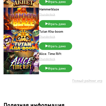
Играть демо
Hammerblaze
Thunderkick
Играть демо
Tutan Kha-boom
Thunderkick
Играть демо
Alice: Time Rift
Thunderkick
Играть демо
Полный рейтинг игр
Полезная информация