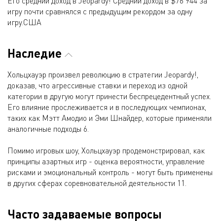
Его средний доход в Jeopardy! Средний доход в $76 944 за
игру почти сравнялся с предыдущим рекордом за одну
игру.США
Наследие
Хольцхауэр произвел революцию в стратегии Jeopardy!,
доказав, что агрессивные ставки и переход из одной
категории в другую могут принести беспрецедентный успех.
Его влияние прослеживается и в последующих чемпионах,
таких как Мэтт Амодио и Эми Шнайдер, которые применяли
аналогичные подходы 6.
Помимо игровых шоу, Хольцхауэр продемонстрировал, как
принципы азартных игр - оценка вероятности, управление
рисками и эмоциональный контроль - могут быть применены
в других сферах соревновательной деятельности 11.
Часто задаваемые вопросы