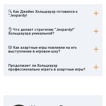
🔍 Как Джеймс Хольцхауэр готовился к
"Jeopardy!
Хольцхауэр взял годовой перерыв в ставках на спорт, чтобы
учиться. Он занимался по детским книгам, где факты подавались
👌 Что делает стратегию "Jeopardy!"
в увлекательной форме, и оттачивал время подачи сигнала с
Хольцхауэра уникальной?
помощью механических карандашей.
Его "стратегически агрессивный" подход предполагал поиск в
первую очередь высокоценных подсказок, переключение между
🎲 Как азартные игры повлияли на его
категориями для поиска ежедневных удвоений и крупные ставки,
выступление в игровом шоу?
когда у него было преимущество.
Его профессиональный опыт в азартных играх позволил ему не
бояться рисковать и контролировать эмоции при заключении
Продолжает ли Хольцхауэр
крупных пари.
профессионально играть в азартные игры?
Да, он работает профессиональным спортивным беттором в Лас-
Вегасе, когда не участвует в игровых шоу.