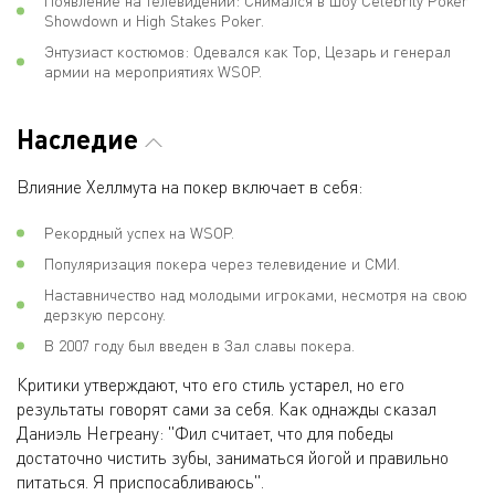
Появление на телевидении: Снимался в шоу Celebrity Poker
Showdown и High Stakes Poker.
Энтузиаст костюмов: Одевался как Тор, Цезарь и генерал
армии на мероприятиях WSOP.
Наследие
Влияние Хеллмута на покер включает в себя:
Рекордный успех на WSOP.
Популяризация покера через телевидение и СМИ.
Наставничество над молодыми игроками, несмотря на свою
дерзкую персону.
В 2007 году был введен в Зал славы покера.
Критики утверждают, что его стиль устарел, но его
результаты говорят сами за себя. Как однажды сказал
Даниэль Негреану: "Фил считает, что для победы
достаточно чистить зубы, заниматься йогой и правильно
питаться. Я приспосабливаюсь".