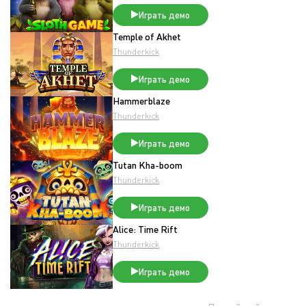
Играть демо
Temple of Akhet
Thunderkick
Играть демо
Hammerblaze
Thunderkick
Играть демо
Tutan Kha-boom
Thunderkick
Играть демо
Alice: Time Rift
Thunderkick
Играть демо