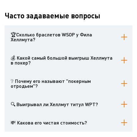
Часто задаваемые вопросы
🏆Сколько браслетов WSOP у Фила
Хеллмута?
17 (по состоянию на 2023 год), больше всех в истории.
💰 Какой самый большой выигрыш Хеллмута
в покер?
2,6 миллиона долларов (4-е место в 2012 году в турнире Big One
for One Drop).
❔ Почему его называют "покерным
отродьем"?
Из-за его эмоциональных всплесков за столом.
🔍 Выигрывал ли Хеллмут титул WPT?
Нет, но у него 5 финальных столов.
💸 Какова его чистая стоимость?
По оценкам, 20 миллионов долларов