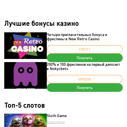
Лучшие бонусы казино
Четыре пригласительных бонуса и
фриспины в New Retro Casino
FIRST1
Получить
200% и 100 фриспинов на первый депозит
в Nokycbets
WIN200
Получить
Топ-5 слотов
Sloth Game
Endorphina