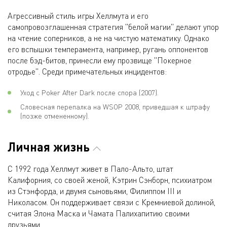
Агрессивный стиль игры Хеллмута и его
самопровозглашенная стратегия "белой магии" делают упор
на чтение соперников, а не на чистую математику. Однако
его вспышки темперамента, например, ругань оппонентов
после бэд-битов, принесли ему прозвище "Покерное
отродье". Среди примечательных инцидентов:
Уход с Poker After Dark после спора (2007).
Словесная перепалка на WSOP 2008, приведшая к штрафу
(позже отмененному).
Личная жизнь
С 1992 года Хеллмут живет в Пало-Альто, штат
Калифорния, со своей женой, Кэтрин Сэнборн, психиатром
из Стэнфорда, и двумя сыновьями, Филиппом III и
Николасом. Он поддерживает связи с Кремниевой долиной,
считая Элона Маска и Чамата Палихапитию своими
друзьями.