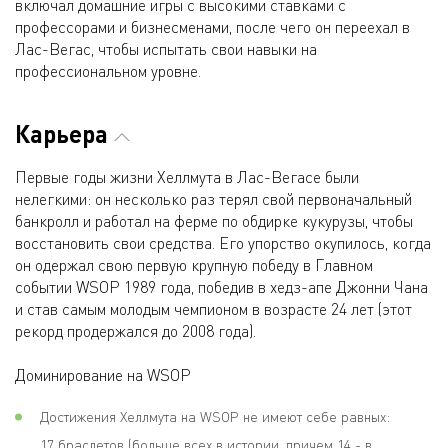
включал домашние игры с высокими ставками с
профессорами и бизнесменами, после чего он переехал в
Лас-Вегас, чтобы испытать свои навыки на
профессиональном уровне.
Карьера
Первые годы жизни Хеллмута в Лас-Вегасе были
нелегкими: он несколько раз терял свой первоначальный
банкролл и работал на ферме по обдирке кукурузы, чтобы
восстановить свои средства. Его упорство окупилось, когда
он одержал свою первую крупную победу в Главном
событии WSOP 1989 года, победив в хедз-апе Джонни Чана
и став самым молодым чемпионом в возрасте 24 лет (этот
рекорд продержался до 2008 года).
Доминирование на WSOP
Достижения Хеллмута на WSOP не имеют себе равных:
17 браслетов (больше всех в истории, причем 14 - в