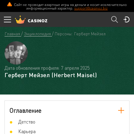
Сайт не проводит азартные игры на деньги и носит исключительно
информационный характер.
support@casinoz.biz
Главная
Энциклопедия
Персоны: Герберт Мейзел
Дата обновления профиля: 7 апреля 2025
Герберт Мейзел (Herbert Maisel)
Оглавление
Детство
Карьера