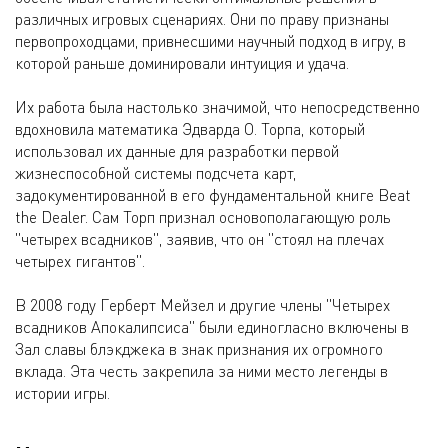
различных игровых сценариях. Они по праву признаны
первопроходцами, привнесшими научный подход в игру, в
которой раньше доминировали интуиция и удача.
Их работа была настолько значимой, что непосредственно
вдохновила математика Эдварда О. Торпа, который
использовал их данные для разработки первой
жизнеспособной системы подсчета карт,
задокументированной в его фундаментальной книге Beat
the Dealer. Сам Торп признал основополагающую роль
"четырех всадников", заявив, что он "стоял на плечах
четырех гигантов".
В 2008 году Герберт Мейзел и другие члены "Четырех
всадников Апокалипсиса" были единогласно включены в
Зал славы блэкджека в знак признания их огромного
вклада. Эта честь закрепила за ними место легенды в
истории игры.