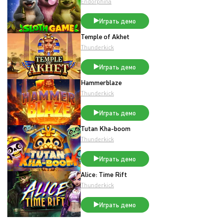
Endorphina
Играть демо
Temple of Akhet
Thunderkick
Играть демо
Hammerblaze
Thunderkick
Играть демо
Tutan Kha-boom
Thunderkick
Играть демо
Alice: Time Rift
Thunderkick
Играть демо