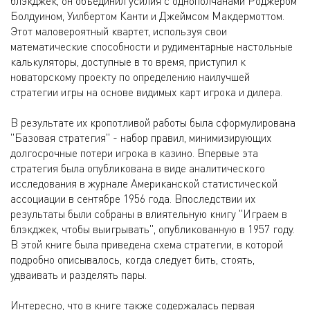
блэкджек, он объединил усилия с однополчанами Роджером
Болдуином, Уилбертом Канти и Джеймсом Макдермоттом.
Этот маловероятный квартет, используя свои
математические способности и рудиментарные настольные
калькуляторы, доступные в то время, приступил к
новаторскому проекту по определению наилучшей
стратегии игры на основе видимых карт игрока и дилера.
В результате их кропотливой работы была сформулирована
"Базовая стратегия" - набор правил, минимизирующих
долгосрочные потери игрока в казино. Впервые эта
стратегия была опубликована в виде аналитического
исследования в журнале Американской статистической
ассоциации в сентябре 1956 года. Впоследствии их
результаты были собраны в влиятельную книгу "Играем в
блэкджек, чтобы выигрывать", опубликованную в 1957 году.
В этой книге была приведена схема стратегии, в которой
подробно описывалось, когда следует бить, стоять,
удваивать и разделять пары.
Интересно, что в книге также содержалась первая