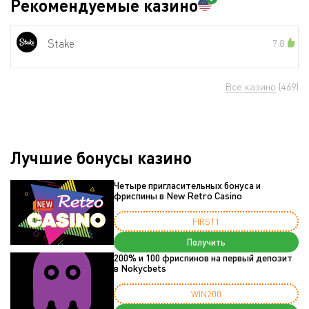
Рекомендуемые казино
Stake
7.8
Все казино
(469)
Лучшие бонусы казино
Четыре пригласительных бонуса и
фриспины в New Retro Casino
FIRST1
Получить
200% и 100 фриспинов на первый депозит
в Nokycbets
WIN200