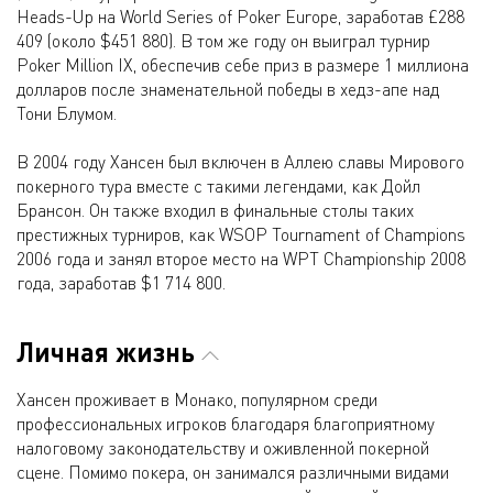
Heads-Up на World Series of Poker Europe, заработав £288
409 (около $451 880). В том же году он выиграл турнир
Poker Million IX, обеспечив себе приз в размере 1 миллиона
долларов после знаменательной победы в хедз-апе над
Тони Блумом.
В 2004 году Хансен был включен в Аллею славы Мирового
покерного тура вместе с такими легендами, как Дойл
Брансон. Он также входил в финальные столы таких
престижных турниров, как WSOP Tournament of Champions
2006 года и занял второе место на WPT Championship 2008
года, заработав $1 714 800.
Личная жизнь
Хансен проживает в Монако, популярном среди
профессиональных игроков благодаря благоприятному
налоговому законодательству и оживленной покерной
сцене. Помимо покера, он занимался различными видами