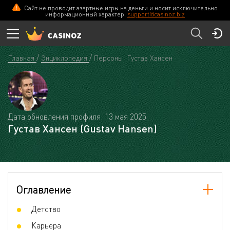
Сайт не проводит азартные игры на деньги и носит исключительно
информационный характер.
support@casinoz.biz
Главная
Энциклопедия
Персоны: Густав Хансен
Дата обновления профиля: 13 мая 2025
Густав Хансен (Gustav Hansen)
Оглавление
Детство
Карьера