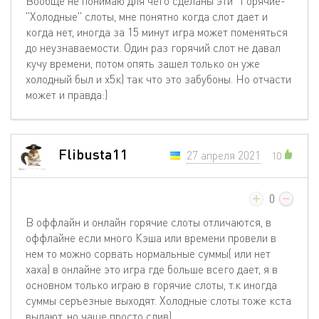
Вообще не понимаю для чего сделаны эти "Горячие-
"Холодные" слоты, мне понятно когда слот дает и
когда нет, иногда за 15 минут игра может поменяться
до неузнаваемости. Один раз горячий слот не давал
кучу времени, потом опять зашел только он уже
холодный был и х5к) так что это забубоны. Но отчасти
может и правда:)
Flibusta11
27 апреля 2021
10
0
В оффлайн и онлайн горячие слоты отличаются, в
оффлайне если много Кэша или времени провели в
нем то можно сорвать нормальные суммы( или нет
хаха) в онлайне это игра где больше всего дает, я в
основном только играю в горячие слоты, т.к иногда
суммы серъезные выходят. Холодные слоты тоже кста
выдают, но чаще просто слив)