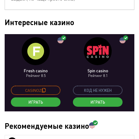
Интересные казино
Fresh casino
Spin casino
Рейтинг 8.5
Рейтинг 8.1
CASINOZ
КОД НЕ НУЖЕН
ИГРАТЬ
ИГРАТЬ
Рекомендуемые казино