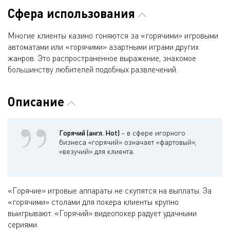
Сфера использования
Многие клиенты казино гоняются за «горячими» игровыми
автоматами или «горячими» азартными играми других
жанров. Это распространенное выражение, знакомое
большинству любителей подобных развлечений.
Описание
Горячий (англ. Hot)
– в сфере игорного
бизнеса «горячий» означает «фартовый»,
«везучий» для клиента.
«Горячие» игровые аппараты не скупятся на выплаты. За
«горячими» столами для покера клиенты крупно
выигрывают. «Горячий» видеопокер радует удачными
сериями.