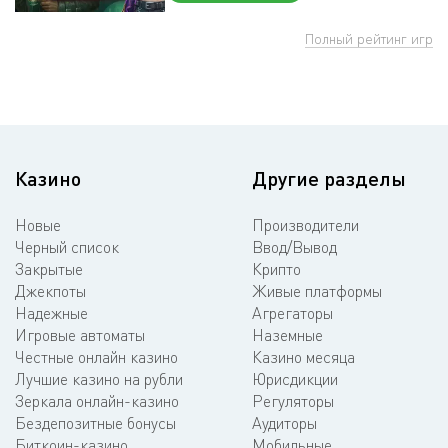
Полный рейтинг игр
Казино
Другие разделы
Новые
Производители
Черный список
Ввод/Вывод
Закрытые
Крипто
Джекпоты
Живые платформы
Надежные
Агрегаторы
Игровые автоматы
Наземные
Честные онлайн казино
Казино месяца
Лучшие казино на рубли
Юрисдикции
Зеркала онлайн-казино
Регуляторы
Бездепозитные бонусы
Аудиторы
Биткоин-казино
Мобильные