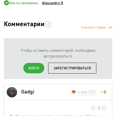
Факты проверены
Alessandro R
Комментарии
2
Сначала старые
Чтобы оставить комментарий, необходимо
авторизоваться:
ВОЙТИ
ЗАРЕГИСТРИРОВАТЬСЯ
Gadgi
4 мая 2021
8
0