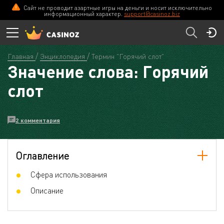
Сайт не проводит азартные игры на деньги и носит исключительно
информационный характер.
support@casinoz.biz
Главная
Энциклопедия
Термин "Горячий слот"
Значение слова: Горячий
слот
2 комментария
Оглавление
Сфера использования
Описание