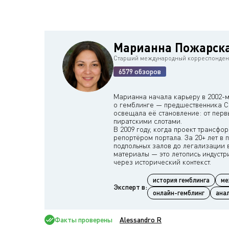
Марианна Пожарск
Старший международный корреспондент
6579 обзоров
Марианна начала карьеру в 2002-м
о гемблинге — предшественника Ca
освещала её становление: от перв
пиратскими слотами.
В 2009 году, когда проект трансф
репортёром портала. За 20+ лет в
подпольных залов до легализации в
материалы — это летопись индустри
история гемблинга
ме
Эксперт в:
онлайн-гемблинг
ана
Факты проверены
Alessandro R