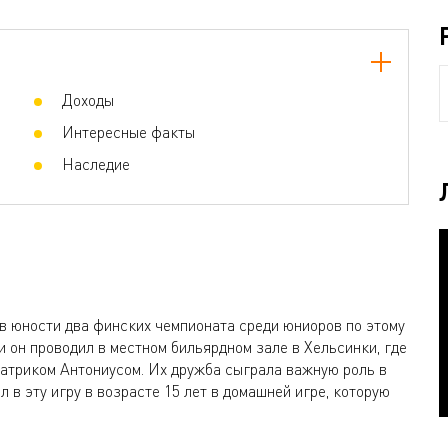
Доходы
Интересные факты
Наследие
 в юности два финских чемпионата среди юниоров по этому
и он проводил в местном бильярдном зале в Хельсинки, где
атриком Антониусом. Их дружба сыграла важную роль в
 в эту игру в возрасте 15 лет в домашней игре, которую