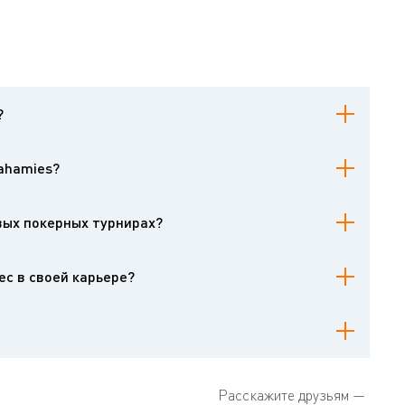
?
о друг и финский профессионал Патрик Антониус познакомил
. Их дружба и общий интерес к покеру помогли ему развить
Sahamies?
омаху с высокими ставками - разновидность покера, в
 и агрессивной игре.
вых покерных турнирах?
,5 миллиона долларов в живых турнирах, включая
вропейского покерного тура 2012 года в Барселоне.
ес в своей карьере?
о опьянения, что привело к значительным финансовым
в за несколько лет. Несмотря на это, он продолжает
орках и финской хип-хоп музыкой, даже вступил в хип-хоп
Расскажите друзьям —