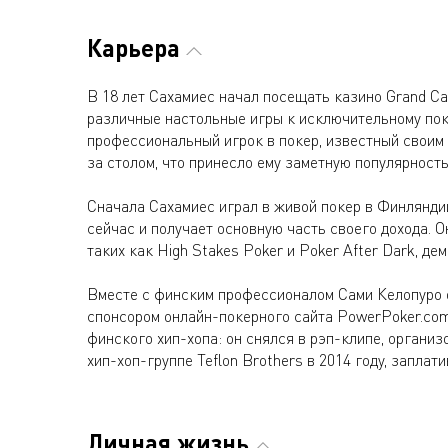
Карьера
В 18 лет Сахамиес начал посещать казино Grand Casi
различные настольные игры к исключительному пок
профессиональный игрок в покер, известный своим
за столом, что принесло ему заметную популярность
Сначала Сахамиес играл в живой покер в Финляндии
сейчас и получает основную часть своего дохода. 
таких как High Stakes Poker и Poker After Dark, д
Вместе с финским профессионалом Сами Келопуро он
спонсором онлайн-покерного сайта PowerPoker.com
финского хип-хопа: он снялся в рэп-клипе, органи
хип-хоп-группе Teflon Brothers в 2014 году, заплати
Личная жизнь