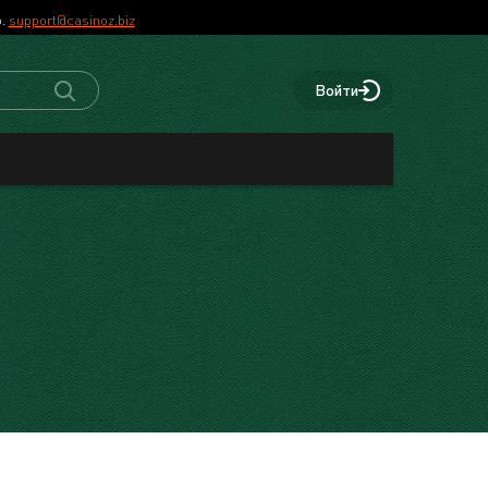
р.
support@casinoz.biz
Войти