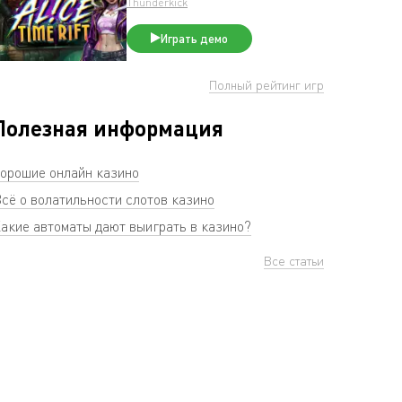
Thunderkick
Играть демо
Полный рейтинг игр
Полезная информация
орошие онлайн казино
сё о волатильности слотов казино
акие автоматы дают выиграть в казино?
Все статьи